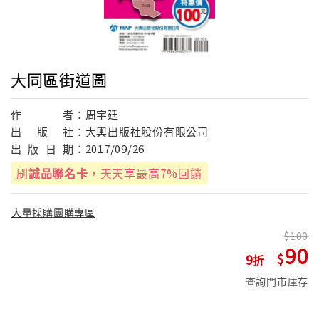
大同區街道圖
作
者：
周宇廷
出
版
社：
大輿出版社股份有限公司
出
版
日
期：
2017/09/26
刷
誠品聯名卡
，天天享最高7%回饋
大量採購團購專區
100
90
9
查詢門市庫存