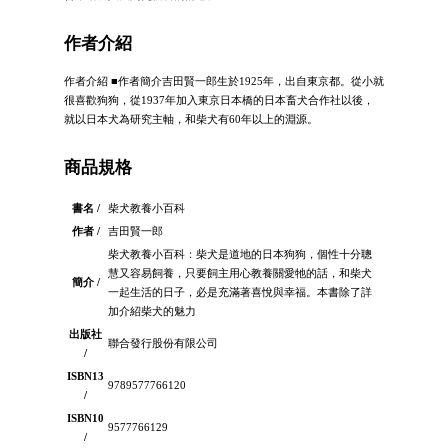
作者介紹
作者介紹 ■作者簡介吉田賢一郎生於1925年，出自東京都。從小就
很喜歡狗狗，從1937年加入東京日本橋的日本畜犬合作社以後，
就以日本犬為研究主軸，和柴犬有60年以上的淵源。
商品規格
書名 /
柴犬教養小百科
作者 /
吉田賢一郎
柴犬教養小百科：柴犬是道地的日本狗狗，個性十分聰
慧又容易飼養，只要飼主用心教養關愛牠的話，和柴犬
簡介 /
一起生活的日子，必是充滿著喜悅與幸福。本書除了詳
加介紹柴犬的魅力
出版社
聯合發行股份有限公司
/
ISBN13
9789577766120
/
ISBN10
9577766129
/