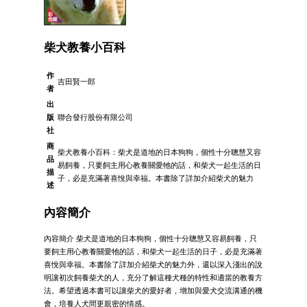
柴犬教養小百科
作
吉田賢一郎
者
出
版
聯合發行股份有限公司
社
商
柴犬教養小百科：柴犬是道地的日本狗狗，個性十分聰慧又容
品
易飼養，只要飼主用心教養關愛牠的話，和柴犬一起生活的日
描
子，必是充滿著喜悅與幸福。本書除了詳加介紹柴犬的魅力
述
內容簡介
內容簡介 柴犬是道地的日本狗狗，個性十分聰慧又容易飼養，只
要飼主用心教養關愛牠的話，和柴犬一起生活的日子，必是充滿著
喜悅與幸福。本書除了詳加介紹柴犬的魅力外，還以深入淺出的說
明讓初次飼養柴犬的人，充分了解這種犬種的特性和適當的教養方
法。希望透過本書可以讓柴犬的愛好者，增加與愛犬交流溝通的機
會，培養人犬間更親密的情感。