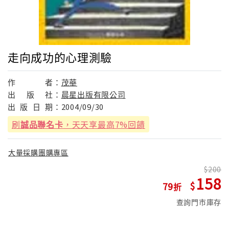
走向成功的心理測驗
作
者：
茂華
出
版
社：
晨星出版有限公司
出
版
日
期：
2004/09/30
刷
誠品聯名卡
，天天享最高7%回饋
大量採購團購專區
200
158
79
查詢門市庫存