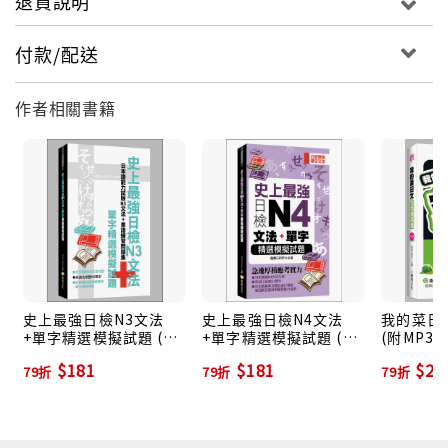
退貨說明
付款/配送
作者相關書籍
史上最強日檢N3文法
史上最強日檢N4文法
我的菜日文
+單字精選模擬試題 (附
+單字精選模擬試題 (附
(附MP3)
MP3)
光碟)
$181
$181
$27
79折
79折
79折