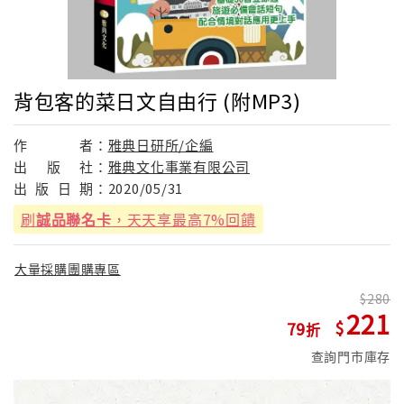
背包客的菜日文自由行 (附MP3)
作
者：
雅典日研所/企編
出
版
社：
雅典文化事業有限公司
出
版
日
期：
2020/05/31
刷
誠品聯名卡
，天天享最高7%回饋
大量採購團購專區
280
221
79
查詢門市庫存