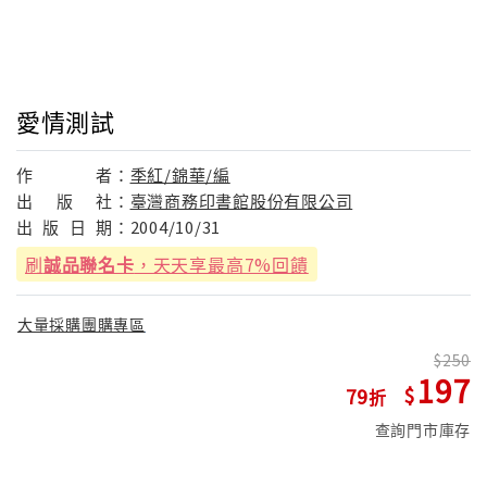
愛情測試
作
者：
季紅/錦華/編
出
版
社：
臺灣商務印書館股份有限公司
出
版
日
期：
2004/10/31
刷
誠品聯名卡
，天天享最高7%回饋
大量採購團購專區
250
197
79
查詢門市庫存