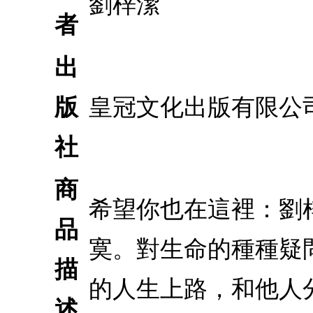
劉梓潔
者
出
版
皇冠文化出版有限公
社
商
希望你也在這裡：劉
品
寞。對生命的種種疑
描
的人生上路，和他人
述