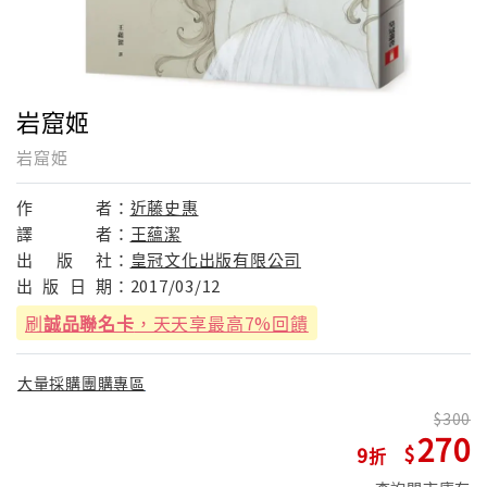
岩窟姬
岩窟姫
作
者：
近藤史惠
譯
者：
王蘊潔
出
版
社：
皇冠文化出版有限公司
出
版
日
期：
2017/03/12
刷
誠品聯名卡
，天天享最高7%回饋
大量採購團購專區
300
270
9