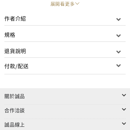
展開看更多
得獎名家近藤史惠挑戰演藝圈「不能說的秘密」！
作者介紹
Bookmeter書評網站熱烈討論！【《哈日劇》粉絲團版
主】Kaoru 專文導讀！
規格
4325個小時之前，我還是公主。
退貨說明
4325個小時之後，我成了殺人兇手。
我是無辜的。那麼，是誰害死了沙霧，又是誰想殺死
我？
付款/配送
蓮美和沙霧原本是同一家經紀公司「焦糖牛奶」旗下的
當紅偶像，兩人也是無話不談的好朋友。蓮美以為自己
深深了解沙霧，直到沙霧突然自殺，曝光的部落格裡竟
關於誠品
寫滿了她對蓮美的控訴：蓮美逼她喝酒、蓮美逼她吸
合作洽談
毒、蓮美霸凌她……
蓮美一頭霧水，因為她一件事也沒做，然而網友、媒
誠品線上
體，甚至蓮美的經紀人，卻都選擇相信死去的沙霧，而