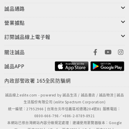
不願意相信她。
誠品通路
為了躲避來自各方的指責，蓮美鎮日躲在家中，足不出
戶，斷絕一切對外聯繫。她變得發胖、邋遢，不再是充
營業據點
滿自信、受人喜愛的蓮美。沙霧的死，連帶讓「蓮美」
這個名字也被判了死刑。
訂閱誠品線上電子報
原想就這樣在眾人遺忘之下度過餘生，但她終究無法坐
視昔日的「蓮美公主」淪落成這樣的模樣，也不想讓曾
關注誠品
經支持她的粉絲失望，更重要的是——她想要知道好友
為何自殺？又為何會在部落格裡誣衊她？
誠品APP
於是隱藏身分的「基度山公主」就此展開了復仇計畫。
蓮美很清楚演藝圈的生活並不是那麼光鮮亮麗，但她不
內政部警政署
165全民防騙網
知道的是，即將發現的真相，遠比她想像中的更令人措
手不及……
誠品線上eslite.com - powered by 誠品生活 / 誠品書店 / 誠品物流 | 誠品
生活股份有限公司 (eslite Spectrum Corporation)
統一編號：27952966 | 台灣台北市信義區松德路204號B1 服務電話：
0800-666-798／+886-2-8789-8921
本網站已依台灣網站內容分級規定處理｜建議使用瀏覽器版本：Google