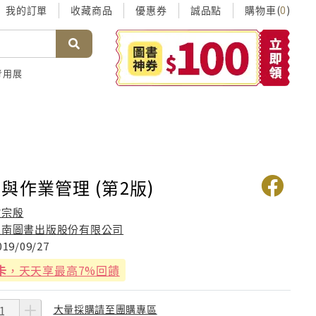
我的訂單
收藏商品
優惠券
誠品點
購物車(
)
0
考用展
與作業管理 (第2版)
歐宗殷
五南圖書出版股份有限公司
019/09/27
卡
，天天享最高7%回饋
大量採購請至團購專區