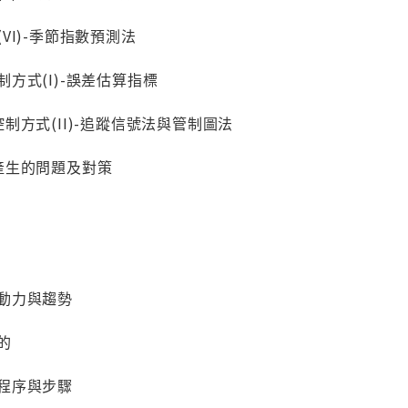
紹(VI)-季節指數預測法
控制方式(I)-誤差估算指標
差之控制方式(II)-追蹤信號法與管制圖法
差所產生的問題及對策
的驅動力與趨勢
目的
市的程序與步驟