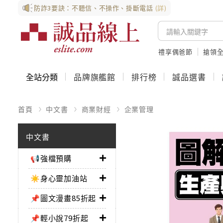
防詐3要訣：不聽信、不操作、掛斷電話
(詳)
禮享偶爸節
搶領全
全站分類
品牌旗艦館
排行榜
誠品選書
首頁
中文書
商業財經
企業管理
中文書
📢強檔預購
☀️身心靈加油站
📌圖文漫畫85折起
📌輕小說79折起