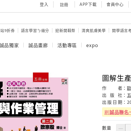
登入
APP下載
會員中心
註冊
站9折券
語言學習ㄅ級分
迎新開鞋祭
清爽肌膚美學
開學語言
誠品獨家
誠品畫廊
活動專區
expo
圖解生產
作
者：
出
版
社：
出
版
日
期：
2
刷
誠品聯名
數量