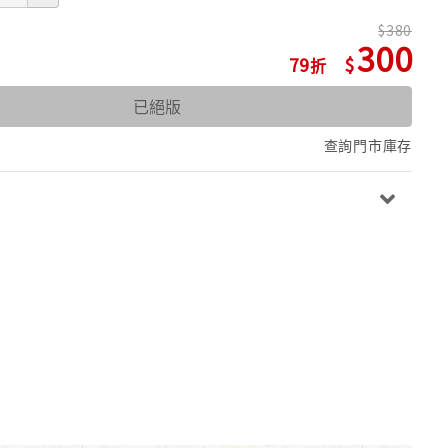
380
300
79
已絕版
查詢門市庫存