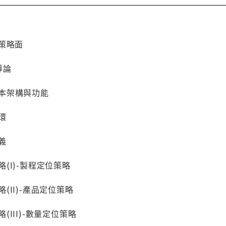
策略面
導論
的基本架構與功能
循環
意義
策略(I)-製程定位策略
策略(II)-產品定位策略
略(III)-數量定位策略