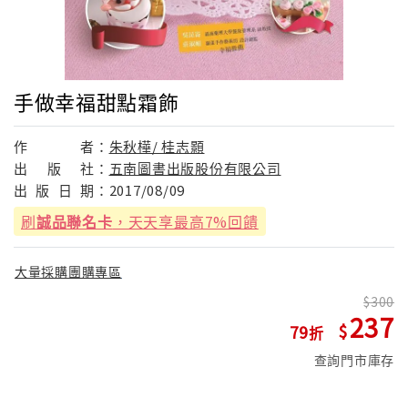
手做幸福甜點霜飾
作
者：
朱秋樺/ 桂志顥
出
版
社：
五南圖書出版股份有限公司
出
版
日
期：
2017/08/09
刷
誠品聯名卡
，天天享最高7%回饋
大量採購團購專區
300
237
79
查詢門市庫存