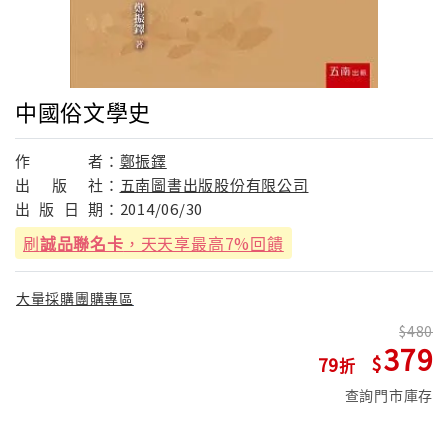
中國俗文學史
作
者：
鄭振鐸
出
版
社：
五南圖書出版股份有限公司
出
版
日
期：
2014/06/30
刷
誠品聯名卡
，天天享最高7%回饋
大量採購團購專區
480
379
79
查詢門市庫存