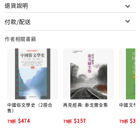
退貨說明
付款/配送
作者相關書籍
中國俗文學史（2冊合
再見經典: 泰戈爾全集
中國文學
售）
$474
$157
$33
79折
79折
79折