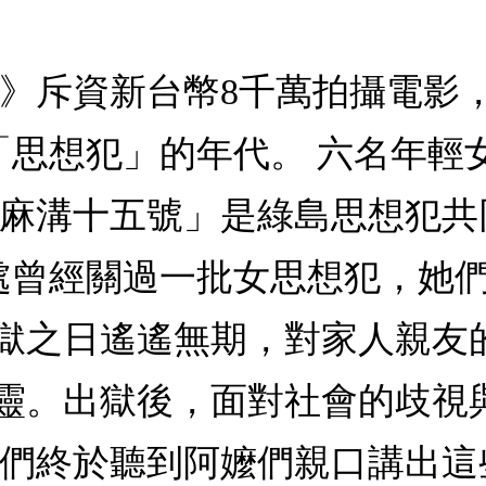
》斥資新台幣8千萬拍攝電影，預
「思想犯」的年代。 六名年輕
流麻溝十五號」是綠島思想犯共
處曾經關過一批女思想犯，她
獄之日遙遙無期，對家人親友
靈。出獄後，面對社會的歧視
我們終於聽到阿嬤們親口講出