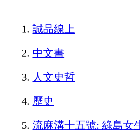
誠品線上
中文書
人文史哲
歷史
流麻溝十五號: 綠島女生