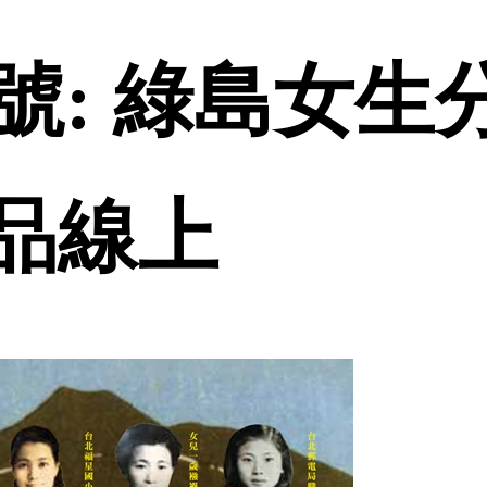
號: 綠島女生
 誠品線上