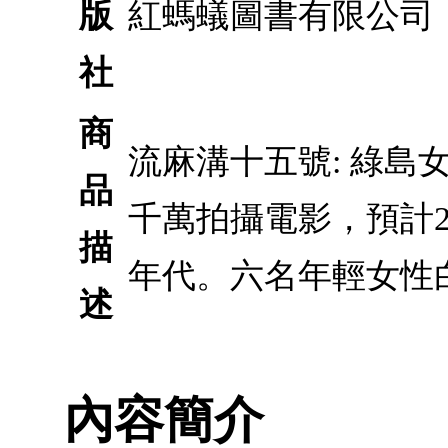
版
紅螞蟻圖書有限公司
社
商
流麻溝十五號: 綠島
品
千萬拍攝電影，預計2
描
年代。六名年輕女性
述
內容簡介