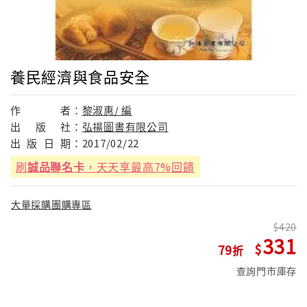
養民經濟與食品安全
作
者：
黎淑惠/ 編
出
版
社：
弘揚圖書有限公司
出
版
日
期：
2017/02/22
刷
誠品聯名卡
，天天享最高7%回饋
大量採購團購專區
420
331
79
查詢門市庫存