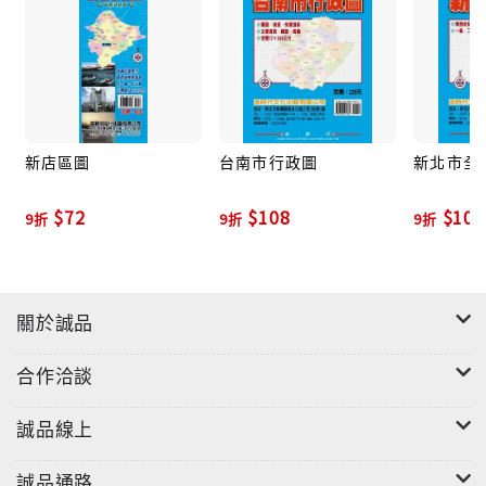
新店區圖
台南市行政圖
新北市全
$72
$108
$108
9折
9折
9折
關於誠品
合作洽談
誠品線上
誠品通路