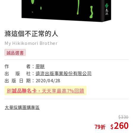
滌這個不正常的人
My Hikikomori Brother
誠品選書
作
者：
廖瞇
出
版
社：
遠流出版事業股份有限公司
出
版
日
期：
2020/04/28
刷
誠品聯名卡
，天天享最高7%回饋
大量採購團購專區
330
260
79