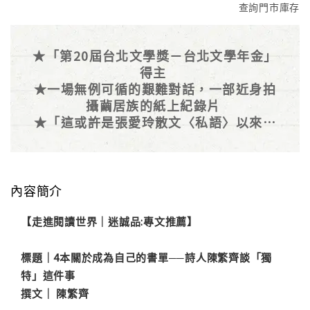
查詢門市庫存
★「第20屆台北文學獎－台北文學年金」
得主
★一場無例可循的艱難對話，一部近身拍
攝繭居族的紙上紀錄片
★「這或許是張愛玲散文〈私語〉以來最
冒犯的家庭書寫了。」——盧郁佳
內容簡介
【走進閱讀世界｜迷誠品:專文推薦】
標題｜4本關於成為自己的書單──詩人陳繁齊談「獨
特」這件事
撰文｜ 陳繁齊