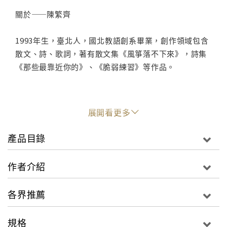
關於——陳繁齊
1993年生，臺北人，國北教語創系畢業，創作領域包含
散文、詩、歌詞，著有散文集《風箏落不下來》，詩集
《那些最靠近你的》、《脆弱練習》等作品。
如果每個人都是獨特的，而獨特意謂著毫不重複、獨一
展開看更多
無二，那應該非常難以理解吧？雖然我不認為人與人之
間能夠達成百分之百的理解，但我相信只要不斷去試，
產品目錄
總能讓彼此之間的堤岸靠近。
作者介紹
點此進入迷誠品☞閱讀文章
各界推薦
"
規格