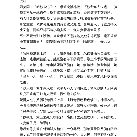
皮鞋。
阿笑問：「咱欲去佗位？」母親淡漠地說：「欲𤆬你去𨑨迌。」臉
龐卻不見一絲喜色，反而罩著隱隱的哀愁，令阿笑摸不著頭緒。
兩人從九份家中出發，沿著逶迤的山路，往瑞濱海岸的方向行去。
青巒重重，依稀可見遠處的海面波光瀲灩。暑氣逼人，母親走得又
快又急，阿笑只得不時小跑步跟上，無法貪看沿途風景。
不知不覺走到了沙灘。這時母親下意識地把她牽得更緊，毫不遲疑
地直直朝海走去。阿笑開始意識到不對勁，囁嚅著：「母ちゃ
ん……」
「恁阿爸無愛咱矣……」母親像是回答她，又彷彿喃喃自語地，一
邊說一邊繼續往前走，絲毫沒有停下的意思。剛上小學的阿笑個頭
小，一道浪打來，海水隨即淹至胸口，她一個踉蹌，險些摔倒。她
害怕得掙脫母親的手，轉身跑上岸，卻又放心不下，回頭大喊：
「母ちゃん！母ちゃん！」但母親頭也不回，意志堅定地往更深處
走去。
「救人喔！緊來救人喔！阮母ちゃん佇海內底，緊來救伊！」阿笑
瞥見不遠處正好有人經過，慌忙跑去求助。
幾個人七手八腳將母親拉上岸。此時母親已臉色慘白，神情木然。
全身濕漉漉的母女倆被帶往附近警局，警察立即聯繫九份分局，過
了好些時候，父親以及一位與母親交好的乾媽才趕來接人。
「你欲死，家己去死死咧就好，𤆬囡仔去死創啥物！」回到家裡，
夫妻倆又是一陣爭吵。
母親知悉父親在外頭與人相好，一心尋死。那年夏天沒及胸口的浪
頭，成了阿笑童年記憶裡最深刻的一瞬。長大後，阿笑有個心願，