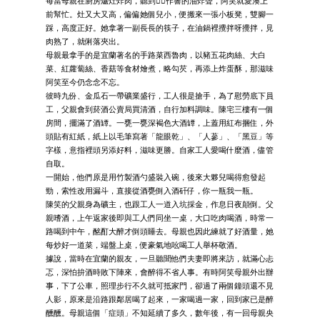
每當母親在廚房爐灶炸肉，聽到􃺔􃺔作響的油炸聲，阿笑就愛湊上
前幫忙。灶又大又高，偏偏她個兒小，便搬來一張小板凳，雙腳一
踩，高度正好。她拿著一副長長的筷子，在油鍋裡攪拌呀攪拌，見
肉熟了，就俐落夾出。
母親最拿手的是宜蘭著名的手路菜西魯肉，以豬五花肉絲、大白
菜、紅蘿蔔絲、香菇等食材燴煮，略勾芡，再添上炸蛋酥，那滋味
阿笑至今仍念念不忘。
彼時九份、金瓜石一帶礦業盛行，工人很是搶手，為了慰勞底下員
工，父親會到菸酒公賣局買清酒，自行加料調味。陳宅三樓有一個
房間，擺滿了酒罈。一甕一甕深褐色大酒罈，上蓋用紅布捆住，外
頭貼有紅紙，紙上以毛筆寫著「龍眼乾」、「人蔘」、「黑豆」等
字樣，意指裡頭另添好料，滋味更勝。自家工人愛喝什麼酒，儘管
自取。
一開始，他們原是用竹製酒勺盛裝入碗，後來大夥兒喝得愈發起
勁，索性改用漏斗，直接從酒甕倒入酒矸仔，你一瓶我一瓶。
陳笑的父親身為礦主，也跟工人一道入坑採金，作息日夜顛倒。父
親嗜酒，上午返家後即與工人們同坐一桌，大口吃肉喝酒，時常一
路喝到中午，酩酊大醉才倒頭睡去。母親也因此練就了好酒量，她
每炒好一道菜，端盤上桌，便豪氣地吆喝工人舉杯敬酒。
據說，當時在宜蘭的親友，一旦聽聞他們夫妻即將來訪，就滿心忐
忑，深怕拚酒時敗下陣來，會醉得不省人事。有時阿笑母親外出辦
事，下了公車，照理步行不久就可抵家門，卻過了兩個鐘頭還不見
人影，原來是沿路跟鄰居喝了起來，一家喝過一家，回到家已是醉
醺醺。母親這個「症頭」不知延續了多久，數年後，有一回母親央