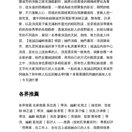
陳淑芳的演藝之路充滿戲劇性，她將台前幕後的種種經歷化為養
分，從永遠的陪襯綠葉，一躍成為鎂光燈聚集的影后，期間的蛻
變，不只激勵人心，背後的長期積累與自我磨礪過程，更教人想一
探究竟。 書中同時收錄陳淑芳與電影導演林正盛、鄭有傑、許承
傑，以及演員莫子儀充滿創作靈光的精彩對談，並穿插資深導播朱
莉莉與徐秀華的長期觀察，透過其他影人的視野眼光，折射出陳淑
芳的不同面向，展現一名專業演員的天賦、熱情、努力與迷人特
質。【迷誠品編輯推薦】標題｜她們演戲，她們書寫：演員陳淑
芳、鄧九雲與連俞涵的筆下世界＆私房書單撰文｜迷誠品內容中心
演員，是在台上說故事的人。演員遇見每一個角色，就像拾獲一本
全新的書，他們反覆細讀咀嚼，再用自己的方式向觀眾說書。無形
之中，演員自身也累積許多精彩篇章，而有些人選擇紀錄成冊，用
文字向大家演繹自己的人生故事。☞點此進入迷誠品閱讀文章淑芳
阿姨為了和年輕人拉近距離去學P圖？來看看國民阿嬤的孤味人生
｜今天讀什麼
各界推薦
各界推薦 名家推薦 吳念真 │ 導演、編劇 杜篤之 │ 錄音師、音效
師 林正盛 │ 導演、編劇 侯孝賢 │ 導演 莫子儀 │ 演員 許承傑 │
導演、編劇 楊貴媚 │ 演員 廖慶松 │ 剪接師、監製 鄭有傑 │ 導
演、編劇 藍祖蔚 │ 影評人 ——推薦（按姓氏筆畫排列） 專業好評
「用專業，在工作上、在生活上成就她自己的人生，我覺得很勇