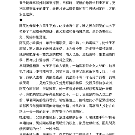
養子騎機車載她到羅東探親，回程時，泥醉的母親坐都坐不直，更
別說攬著兒子的腰了，最後只好以揹嬰孩的布巾將她固定住，才能
安全返家。
◆
陳笑的母親十八歲生下她，此後未再生育，唯之後在阿笑的央求下
領養了年紀略長的姊姊，後又相繼領養兩個弟弟。然身為獨生女
兒，阿笑特別受寵。
阿笑從小吃得好，每日食兩顆蛋、喝牛奶，牛奶喝膩了，使性子不
願喝，家人還為她改換成羊奶。上九份小學，許多孩子都打赤腳，
她卻總能穿著一雙光潔的皮鞋，雨天也是。運動會時，她老跑輸同
學，因為沒打過赤腳，不曉得怎麼跑。
早期俚俗相傳，女子不得進入礦坑，一如漁家禁止女人登船，如果
犯了忌諱，便可能有災。阿笑不聽，揣著父親衣角不放，說：「毋
管，我欲入去看！講的是查某，我是囡仔啊！你若毋予我看，我就
欲哭啊……」見她又蠻橫又楚楚可憐的模樣，父親只得無奈破例。
阿笑心願得逞，很是興奮。她一直很好奇礦坑裡頭究竟是什麼樣
子，竟能夠變出許多亮晃晃的金子。一日，父親趁向晚入坑工作
前，帶著阿笑前往四番坑。蜿蜒路途上，她稚嫩的小手緊緊握著父
親那因長年勞動而滿佈老繭的食指，徐風吹來，看著兩人投射在山
路上一長一短的影子，阿笑覺得心裡滿滿的。
抵達坑口，父親將她抱起，放進運礦的台車，叮囑她雙手牢牢抓著
車廂前緣。阿笑頭戴裝有照明燈的頭盔，像是微服出巡、配戴閃亮
鑽石皇冠的公主，一臉神氣。
父親手推台車，順著軌道，自窄隘的坑口緩緩進入，才走一小段距