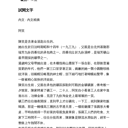
試閱文字
內文 : 內文精摘
阿笑
陳笑是含著金湯匙出生的。
她出生於日治時期昭和十四年（一九三九），父親是台北州基隆郡
瑞芳九份四番坑的承包商之一。四番坑位於九份溪畔，是瑞芳礦山
最早開採的礦帶之一。
週歲時父母帶她出遊，在木柵指南山麓留下一張合影。在那個普遍
貧窮的年代，他們一家三口皆穿著正裝，嬌嫩的她一襲小圓翻領格
紋洋裝，頭戴帽沿略寬的紳士帽，頷下細巧地打著蝴蝶結繫帶，像
一個被精心裝扮的洋娃娃。
陳笑出生前，父親在承包的礦區探勘到可觀的金礦礦脈，傳奇般一
夕致富。陳家聘雇了礦工一、二十人，阿笑自小看著工人在家中進
進出出，冶煉金條，見證了九份淘金史上最璀璨的一頁。
礦工們往往徹夜開採，直到早上才出礦坑，一下工，就到陳家吃飯
喝酒。那是一幢樓高三層的古早透天厝，一樓前廳擺了張圓形大餐
桌，平時由燒得一手好菜的母親負責掌廚，張羅工人們的吃食。大
家下工時間不一，往往分批而來，陳家像是辦流水席似的，經常一
整個上午熱鬧不休。