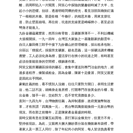
離，四周即陷入一片闃黑，阿笑心中探險的樂趣頓時滅了大半，生
起小小的恐懼。抬頭，透過明暗閃爍的燈光，看見頂部與兩側釘滿
了一根根的木條。那是俗稱「牛條仔」的相思木條，用來支撐坑
道，防止壁面崩塌。再往前，坑道的支線更是崎嶇狹小，甚至必須
彎身才能進入。
九份金礦蘊藏豐富，然而分佈零散，且礦脈厚薄不一，不利以機械
大規模開採。一九一四年，台灣五大家族之一基隆顏家的顏雲年，
自日人藤田傳三郎手中接下九份礦山的管理權後，採出租承包制，
分區以「狸掘式」採掘旁支礦脈。顧名思義，這一採礦法講求機敏
應變，工人必須化身為狸，靈活穿行在狹小的坑道之間，有時甚至
必須在僅能容身的空間裡，橫躺著作業。
阿笑父親所屬礦區採得的礦石，會集中運送到專門冶金的地方，經
過多道程序，煉製成粗金。因為金礦，陳家十足優渥，阿笑父親更
是因此出手闊綽。
豪氣仗義的他，看不慣別人沒錢，往往只要對方開口，表明生活窘
迫，他二話不說，就轉身走進房裡，打開專門存放黃金的斗櫃，取
出金條，隨手一剁，交給對方，也不管究竟價值多少。
直到一九四九年，台灣物價狂飆，為抑制通膨，政府實施幣制改
革，才有所謂「四萬換一元」，舊台幣四萬僅能換得一元新台幣的
境況。而在那之前幾年，正是陳家產金最盛的時期。
當時父親有意在宜蘭五結買地，原打算以金條支付，但賣方不肯，
堅持收現款。為此，父親將大捆大捆鈔票分裝在幾個麻布袋裡，帶
著家人及一票工人同行，除了年紀尚小的阿笑，每人皆須負責看管