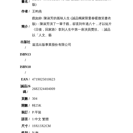
書名 /
版)
作者 /
王昀燕
戲如妳: 陳淑芳的孤味人生 (誠品獨家限量春暖微笑書衣
版)：陳淑芳演了一輩子戲，卻直到年過八十，才以短片
簡介 /
《日後，回家路》拿到人生中第一座演員獎項。：誠品
以「人文、藝
出版社
遠流出版事業股份有限公司
/
ISBN13
/
ISBN10
/
EAN /
4719025010623
誠品26
2682324404009
碼 /
頁數 /
304
開數 /
特25K
裝訂 /
P:平裝
語言 /
1:中文 繁體
尺寸 /
19X13X2CM
級別 /
N:無