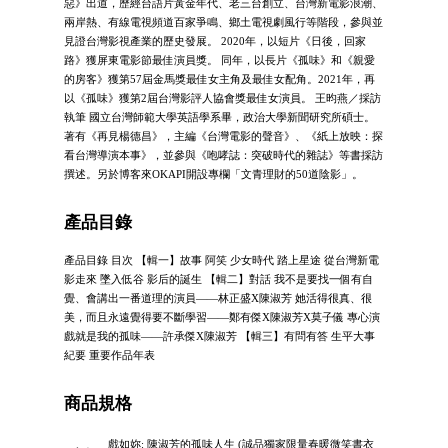
惡》出道，歷經台語片黃金年代、老三台創立、台灣新電影浪潮、
兩岸熱、有線電視頻道百家爭鳴、鄉土電視劇風行等階段，參與並
見證台灣影視產業的歷史發展。 2020年，以短片《日後，回家
路》獲屏東電影節最佳演員獎。 同年，以長片《孤味》和《親愛
的房客》獲第57屆金馬獎最佳女主角及最佳女配角。2021年，再
以《孤味》獲第2屆台灣影評人協會獎最佳女演員。 王昀燕／採訪
執筆 國立台灣師範大學英語學系畢，政治大學新聞研究所碩士。
著有《再見楊德昌》，主編《台灣電影的聲音》、《紙上放映：探
看台灣導演本事》，並參與《咆哮誌：突破時代的雜誌》等書採訪
撰述。另於博客來OKAPI開設專欄「文青理財的50道陰影」。
產品目錄
產品目錄 目次 【輯一】故事 阿笑 少女時代 踏上星途 從台灣新電
影走來 墜入低谷 影后的誕生 【輯二】對話 我不是要找一個有自
覺、會講出一番道理的演員——林正盛X陳淑芳 她活得很真、很
美，而且永遠覺得要不斷學習——鄭有傑X陳淑芳X莫子儀 專心演
戲就是我的孤味——許承傑X陳淑芳 【輯三】有問有答 生平大事
紀要 重要作品年表
商品規格
戲如妳: 陳淑芳的孤味人生 (誠品獨家限量春暖微笑書衣