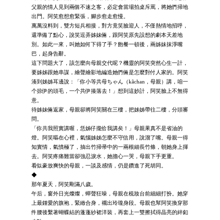
父親的情人見到兩個不速之客，必定會當場拍桌斥罵，將她們掃地
出門。阿笑愈想愈緊張，腳步愈走愈慢。
萬萬沒料到，雙方短兵相接，對方竟笑臉迎人，不僅熱情地招呼，
還準備了點心，說笑逗弄姊妹倆，跟阿笑原先設想的劇本天差地
別。如此一來，叫她如何下得了手？飽餐一頓後，兩姊妹抹淨嘴
巴，起身告辭。
這下問題大了，該怎麼向母親交代呢？機靈的阿笑突然心生一計，
要姊姊跟她串謀，繪聲繪影地編造她們倆是怎麼對付人家的。阿笑
湊到姊姊耳邊說：「你小等共母ちゃん（kãchan，母親）講，咱一
个掠伊的頭毛，一个共伊揍落去！」想到這妙計，阿笑臉上不無得
意。
待姊妹倆返家，母親卻將阿笑關在三樓，把姊姊帶往二樓，分頭審
問。
「你共我照實講喔，恁姊仔攏佮我講矣！」母親果真不是省油的
燈。阿笑嘔在心裡，氣惱姊姊怎麼不守信用，說溜了嘴。母親一得
知實情，氣憤極了，抽出竹掃帚中的一兩根細長竹條，朝她身上揮
去。阿笑疼痛難當卻強忍淚水，她擔心一哭，母親下手更重。
看似豪放爽快的母親，一談及感情，仍是鑽進了死胡同。
◆
那年夏天，阿笑剛滿八歲。
午后，窗外日光燦燦，蟬聲狂噪，母親在梳妝台前細細打扮。她穿
上最鍾愛的旗袍，緊緻合身，襯出玲瓏身段。母親也幫阿笑換穿那
件腰後繫著蝴蝶結的蓬蓬紗裙洋裝，再套上一雙擦拭得晶亮的絆釦