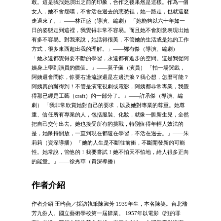
敢。這是我找她演出之前的印象，合作之後果然是這樣。作為一個
女人，她不會怨嘆，不會活在過去的悲愁裡，她一路走，也就這麼
走過來了。」——林正盛（導演、編劇） 「她能夠以六十年如一
日的姿態走到這裡，我覺得非常不容易。而且她不會刻意表現出她
有多不容易。對我來說，她活得很美，不管她的生活或是她的工作
方式，很多東西超出我的理解。」——鄭有傑（導演、編劇）
「她永遠都覺得要不斷的學習，永遠都有進步的空間。這是我從阿
姨身上學到演員的價值。」——莫子儀（演員） 「拍一場哭戲，
阿姨還會問你，你要右邊流淚還是左邊流淚？我心想，怎麼可能？
阿姨真的辦得到！不管是演電視劇或電影，阿姨都非常專業，我覺
得那已經是工藝（craft）的一部分了。」——許承傑（導演、編
劇） 「我非常欣賞她對自己的要求，以及她對專業的尊重。她尊
重、信任所有專業的人，包括服裝、化妝，就像一個新生兒，全然
把自己交付出去。她也接受所有的挑戰，特別值得年輕人效法的
是，她保持開放，一直到現在都還在學習，不活在過去。」——朱
莉莉（資深導播） 「她的人生是不斷往前衝，不斷開發新的可能
性。她常說，管他的！我要嘗試！她不怕天不怕地，給人很多正向
的能量。」——徐秀華（資深導播）
作者介紹
作者介紹 王昀燕／採訪執筆陳淑芳 1939年生，本名陳笑。台北瑞
芳九份人。國立藝術學校第一屆肄業。 1957年以電影《誰的罪