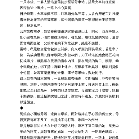
一只布袋。一夥人浩浩蕩蕩徒步至瑞芳車站，搭乘火車前往宜蘭，
因深怕途中遭搶，一路上小心翼翼。
日治時期，火車票價不菲，且車廂分為三等，大多台灣老百姓只能
搭乘較為廉宜的三等車廂，富裕闊氣的陳笑一家卻能乘坐頭等車
廂，極為風光。
台灣光復前夕，陳笑舉家搬遷到宜蘭礁溪山上，阿公、叔叔等親人
則仍留在九份。他們在礁溪養豬、種芭樂。嗜吃芭樂的阿笑，還曾
因貪嘴而便祕，父親拿著鉤子幫忙疏解，絲毫不嫌髒。
當時，私藏物資是會被抓去關的。向來孝順的阿笑母親，若是宰了
豬，為成功運回九份孝敬阿公和叔叔們，刀工精湛的她會將五花肉
切成薄片，服貼藏在雙層的揹巾內裡，捆在阿笑的胸口、腰際。幼
小纖瘦的她，綁了揹巾再套上外衣，壓根看不出異狀。母親則提個
小竹籃，裝著宜蘭盛產的金棗、李子等果物，與她同行。
路上盤查的日本警察，一見母親攜帶物產，立即扣留，並帶往警局
訊問。這時，悄悄尾隨在後的舅舅隨即上前，護送阿笑上車，確保
她能安全到達九份，好將肉品送交親友。母親雖沒念什麼書，但腦
子動得快，她這招調虎離山之計，讓當時不過五、六歲的阿笑順利
躲過盤查。
◆
阿笑自小面貌秀麗，遺傳自母親。而對這捧在手心裡的獨生女，母
親寶愛都來不及了，自是捨不得打罵。唯獨一次例外。
那是母親得知丈夫在外頭另有情人時。嚥不下這口氣的她，竟要尚
年幼的阿笑，與領養來的姊姊，一起去給對方「一點顏色瞧瞧」。
對於母親交派的任務，膽怯的阿笑只能聽命行事。一路上，她想像