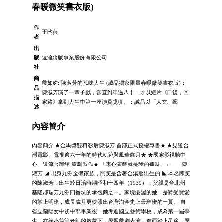
春暖微笑書衣版)
作
王昀燕
者
出
版
遠流出版事業股份有限公司
社
商
戲如妳: 陳淑芳的孤味人生 (誠品獨家限量春暖微笑書衣版)：
品
陳淑芳演了一輩子戲，卻直到年過八十，才以短片《日後，回
描
家路》拿到人生中第一座演員獎項。：誠品以「人文、藝
述
內容簡介
內容簡介 ★金馬獎雙料影后陳淑芳 首部正式授權專書★ ★見證台
灣電影、電視逾六十年的時代軌跡與風華歲月★ ★國家影視聽中
心、遠流台灣館 策劃製作★ 「專心演戲就是我的孤味。」——陳
淑芳 ◢ 出身九份金礦家族，阿笑是含著金湯匙出生的 ◣ 本名陳笑
的陳淑芳，出生於日治時期昭和十四年（1939），父親是台北州
基隆郡瑞芳九份四番坑的承包商之一。家境優渥的她，是備受寶愛
的掌上明珠，成長歲月更映照出台灣淘金史上最璀璨的一頁。 自
省立蘭陽女中初中部畢業後，她考進國立藝術學校，成為第一屆學
生。在崔小萍等老師的啟蒙下，學習戲劇表演，進而踏上星途，歷