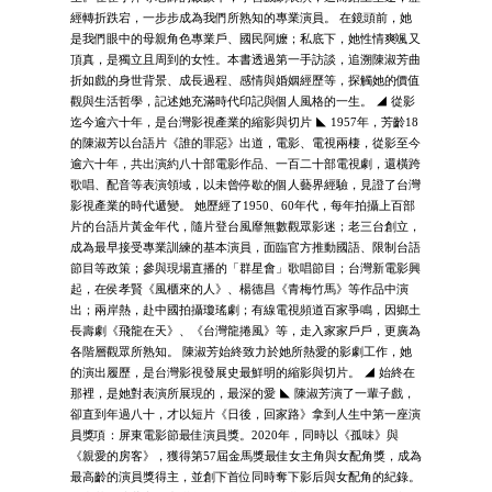
經轉折跌宕，一步步成為我們所熟知的專業演員。 在鏡頭前，她
是我們眼中的母親角色專業戶、國民阿嬤；私底下，她性情爽颯又
頂真，是獨立且周到的女性。本書透過第一手訪談，追溯陳淑芳曲
折如戲的身世背景、成長過程、感情與婚姻經歷等，探觸她的價值
觀與生活哲學，記述她充滿時代印記與個人風格的一生。 ◢ 從影
迄今逾六十年，是台灣影視產業的縮影與切片 ◣ 1957年，芳齡18
的陳淑芳以台語片《誰的罪惡》出道，電影、電視兩棲，從影至今
逾六十年，共出演約八十部電影作品、一百二十部電視劇，還橫跨
歌唱、配音等表演領域，以未曾停歇的個人藝界經驗，見證了台灣
影視產業的時代遞變。 她歷經了1950、60年代，每年拍攝上百部
片的台語片黃金年代，隨片登台風靡無數觀眾影迷；老三台創立，
成為最早接受專業訓練的基本演員，面臨官方推動國語、限制台語
節目等政策；參與現場直播的「群星會」歌唱節目；台灣新電影興
起，在侯孝賢《風櫃來的人》、楊德昌《青梅竹馬》等作品中演
出；兩岸熱，赴中國拍攝瓊瑤劇；有線電視頻道百家爭鳴，因鄉土
長壽劇《飛龍在天》、《台灣龍捲風》等，走入家家戶戶，更廣為
各階層觀眾所熟知。 陳淑芳始終致力於她所熱愛的影劇工作，她
的演出履歷，是台灣影視發展史最鮮明的縮影與切片。 ◢ 始終在
那裡，是她對表演所展現的，最深的愛 ◣ 陳淑芳演了一輩子戲，
卻直到年過八十，才以短片《日後，回家路》拿到人生中第一座演
員獎項：屏東電影節最佳演員獎。2020年，同時以《孤味》與
《親愛的房客》，獲得第57屆金馬獎最佳女主角與女配角獎，成為
最高齡的演員獎得主，並創下首位同時奪下影后與女配角的紀錄。