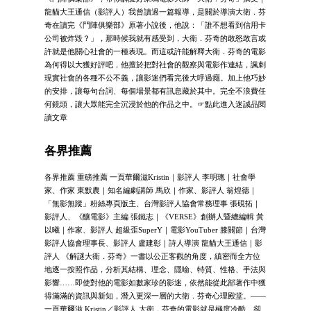
龍貓大王通信（影評人）我曾讀過一篇報導，是關於導演大衛．芬
奇在讀完《鬥陣俱樂部》原著小說後，他說：「誰不想看到信用卡
公司被炸毀？」，那時候我就有感受到，大衛．芬奇的敢怒敢言或
許就是他關心社會的一種表現。而這或許能解釋大衛．芬奇的電影
為何得以大獲好評吧，他擅於把對社會的觀察與電影作連結，諷刺
現實社會的各種不公不義，讓影迷們看完後大呼過癮。加上他巧妙
的安排，讓每句台詞、每個場景都有訊息藏於其中。完全不浪費任
何鏡頭，讓大眾能完全沉浸於他的作品之中。☞點此進入迷誠品閱
讀文章
各界推薦
各界推薦 重磅推薦 一頁華爾滋Kristin｜影評人 李明璁｜社會學
家、作家 東默農｜知名編劇講師 馬欣｜作家、影評人 翁煌德｜
「無影無蹤」粉絲專頁版主、台灣影評人協會常務理事 張硯拓｜
影評人、《釀電影》主編 張鐵志｜《VERSE》創辦人暨總編輯 黃
以曦｜作家、影評人 超級歪SuperY｜電影YouTuber 膝關節｜台灣
影評人協會理事長、影評人 盧建彰｜詩人導演 龍貓大王通信｜影
評人 《解謎大衛．芬奇》一書以公正客觀的角度，縝密而全方位
地逐一按照作品，分析其結構、理念、隱喻、特質、性格、手法與
影響……即使對他的電影如數家珍的影迷，依然能從此部著作中獲
得滿滿的資訊與新知，潛入更深一層的大衛．芬奇心理殿堂。——
一頁華爾滋 Kristin／影評人 大衛．芬奇的電影就是極度冷酷、卻