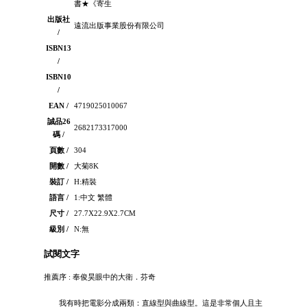
書★《寄生
出版社
遠流出版事業股份有限公司
/
ISBN13
/
ISBN10
/
EAN /
4719025010067
誠品26
2682173317000
碼 /
頁數 /
304
開數 /
大菊8K
裝訂 /
H:精裝
語言 /
1:中文 繁體
尺寸 /
27.7X22.9X2.7CM
級別 /
N:無
試閱文字
推薦序 : 奉俊昊眼中的大衛．芬奇
我有時把電影分成兩類：直線型與曲線型。這是非常個人且主