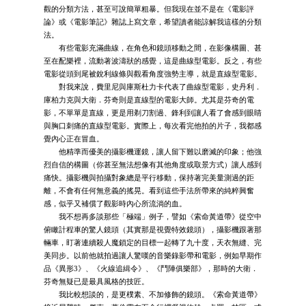
觀的分類方法，甚至可說簡單粗暴。但我現在並不是在《電影評
論》或《電影筆記》雜誌上寫文章，希望讀者能諒解我這樣的分類
法。
有些電影充滿曲線，在角色和鏡頭移動之間，在影像構圖、甚
至在配樂裡，流動著波濤狀的感覺，這是曲線型電影。反之，有些
電影從頭到尾被銳利線條與觀看角度強勢主導，就是直線型電影。
對我來說，費里尼與庫斯杜力卡代表了曲線型電影，史丹利．
庫柏力克與大衛．芬奇則是直線型的電影大師。尤其是芬奇的電
影，不單單是直線，更是用剃刀割過、鋒利到讓人看了會感到眼睛
與胸口刺痛的直線型電影。實際上，每次看完他拍的片子，我都感
覺內心正在冒血。
他精準而優美的攝影機運鏡，讓人留下難以磨滅的印象；他強
烈自信的構圖（你甚至無法想像有其他角度或取景方式）讓人感到
痛快。攝影機與拍攝對象總是平行移動，保持著完美量測過的距
離，不會有任何無意義的搖晃。看到這些手法所帶來的純粹興奮
感，似乎又補償了觀影時內心所流淌的血。
我不想再多談那些「極端」例子，譬如《索命黃道帶》從空中
俯瞰計程車的驚人鏡頭（其實那是視覺特效鏡頭），攝影機跟著那
輛車，盯著連續殺人魔鎖定的目標一起轉了九十度，天衣無縫、完
美同步。以前他就拍過讓人驚嘆的音樂錄影帶和電影，例如早期作
品《異形3》、《火線追緝令》、《鬥陣俱樂部》，那時的大衛．
芬奇無疑已是最具風格的技匠。
我比較想談的，是更樸素、不加修飾的鏡頭。《索命黃道帶》