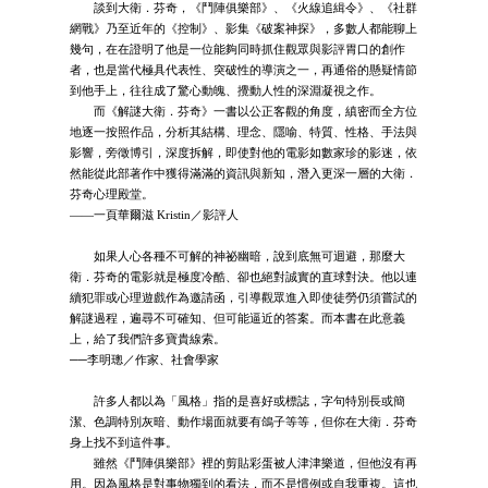
談到大衛．芬奇，《鬥陣俱樂部》、《火線追緝令》、《社群
網戰》乃至近年的《控制》、影集《破案神探》，多數人都能聊上
幾句，在在證明了他是一位能夠同時抓住觀眾與影評胃口的創作
者，也是當代極具代表性、突破性的導演之一，再通俗的懸疑情節
到他手上，往往成了驚心動魄、攪動人性的深淵凝視之作。
而《解謎大衛．芬奇》一書以公正客觀的角度，縝密而全方位
地逐一按照作品，分析其結構、理念、隱喻、特質、性格、手法與
影響，旁徵博引，深度拆解，即使對他的電影如數家珍的影迷，依
然能從此部著作中獲得滿滿的資訊與新知，潛入更深一層的大衛．
芬奇心理殿堂。
——一頁華爾滋 Kristin／影評人
如果人心各種不可解的神祕幽暗，說到底無可迴避，那麼大
衛．芬奇的電影就是極度冷酷、卻也絕對誠實的直球對決。他以連
續犯罪或心理遊戲作為邀請函，引導觀眾進入即使徒勞仍須嘗試的
解謎過程，遍尋不可確知、但可能逼近的答案。而本書在此意義
上，給了我們許多寶貴線索。
──李明璁／作家、社會學家
許多人都以為「風格」指的是喜好或標誌，字句特別長或簡
潔、色調特別灰暗、動作場面就要有鴿子等等，但你在大衛．芬奇
身上找不到這件事。
雖然《鬥陣俱樂部》裡的剪貼彩蛋被人津津樂道，但他沒有再
用。因為風格是對事物獨到的看法，而不是慣例或自我重複。這也