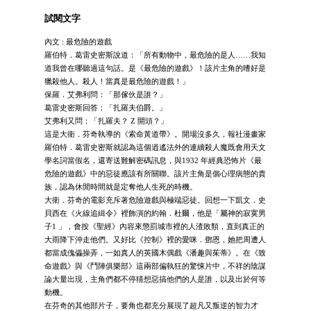
試閱文字
內文 : 最危險的遊戲
羅伯特．葛雷史密斯說道：「所有動物中，最危險的是人……我知
道我曾在哪聽過這句話。是《最危險的遊戲》！該片主角的嗜好是
獵殺他人。殺人！當真是最危險的遊戲！」
保羅．艾弗利問：「那傢伙是誰？」
葛雷史密斯回答：「扎羅夫伯爵。」
艾弗利又問：「扎羅夫？ Z 開頭？」
這是大衛．芬奇執導的《索命黃道帶》。開場沒多久，報社漫畫家
羅伯特．葛雷史密斯就認為這個逍遙法外的連續殺人魔既會用天文
學名詞當假名，還寄送難解密碼訊息，與1932 年經典恐怖片《最
危險的遊戲》中的惡徒應該有所關聯。該片主角是個心理病態的貴
族，認為休閒時間就是定奪他人生死的時機。
大衛．芬奇的電影充斥著危險遊戲與極端惡徒。回想一下凱文．史
貝西在《火線追緝令》裡飾演的約翰．杜爾，他是「屬神的寂寞男
子1 」，會按《聖經》內容來懲罰城市裡的人渣敗類，直到真正的
大雨降下沖走他們。又好比《控制》裡的愛咪．鄧恩，她把周遭人
都當成傀儡操弄，一如真人的英國木偶戲《潘趣與茱蒂》。在《致
命遊戲》與《鬥陣俱樂部》這兩部偏執狂的驚悚片中，不祥的陰謀
論大量出現，主角們都不停猜想惡搞他們的人是誰，以及出於何等
動機。
在芬奇的其他部片子，要角也都充分展現了超凡又叛逆的智力才