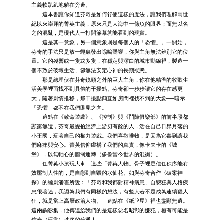
主義軟趴趴地躺在旁邊。
這本書讓你知道芬奇是如何行使這樣的魔法，讓我們理解兩世
紀以來崇拜的菁英主義，原來只是大海中一條魚的眼界；而無以名
之的混亂，是現代人一打開簾幕就能看到的現實。
這是其一意象，另一個意象則是每個人的「恐懼」。一開始，
芬奇的手法只是放一蠅蟲發出嗡嗡聲響，你與主角無法辨別它的位
置。它的殘響或一隻或多隻，在穩定與潔白的城市動線裡，製造一
個不致於破壞生活、卻無法安定心神的長期狀態。
那是總埋伏在芬奇鏡頭之外的巨大主角，你在他精準的牧歌生
活美學裡面找不到具體的干擾點。芬奇卻一步步讓它的存在感更
大，隨著劇情推移，那干擾點簡直如房間裡找不到的大象──暗示
「恐懼」都不在我們眼見之內。
這點在《致命遊戲》、《控制》與《鬥陣俱樂部》的前半段都
顯露無遺，芬奇最愛拍經濟上游刃有餘的人，活在自己日昇月落的
小王國，玩著自己的權力遊戲。我們喜歡唯物，是因為它毒到讓我
們麻痺與安心。菁英信仰虛構了我們的真實，像卡夫卡的《城
堡》，以無軸心的體制運轉（多像當今世界的混衡）。
任菁英小孩玩大車，這些「菁英人物」骨子裡是信任秩序能有
效壓制人性的，是自戀到自毀的水仙花。如與芬奇合作《破案神
探》的編劇潘霍所說：「芬奇和我都對精神病患、自戀狂與人格疾
患很著迷，我認為我們有同樣的想法，有些人若不是成為連續殺人
狂，就是當上高層政治人物。」這點在《紙牌屋》裡也盡顯無遺。
這兩齣影集，他傳達給我們的是這樣惡名昭彰的嫌犯，極有可能是
信奉（玩賞）秩序的普通人。