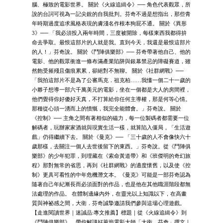
腦、極致的電影世界。 關於《火線追緝令》── 角色代表觀眾，所
說的台詞可視為一記尖銳的自我批判。芬奇不過是想指出，那些青
年時期過度追求風格表現的膚淺名作根本狗屁不通。 關於《異形
3》── 「我必須投入兩年時間，三度被開除，每樣東西我都得拚
命去爭取。最恨這部片的人就是我。直到今天，我還是最恨這部片
的人！」芬奇說。 關於《鬥陣俱樂部》── 芬奇帶著他自己、他的
電影、他的觀眾衝進一條布滿產業陷阱與銀幕禁忌的障礙賽道，雖
然飽受摧殘且傷痕累累，卻絕對不無聊。 關於《社群網戰》──
「我拍這部片不是為了公審馬克．祖克柏……我懂一個二十一歲的
小夥子想導一部六千萬美元的電影，坐在一個都是大人的房間裡，
他們覺得你好傻好天真，不打算給你任何主導權，那是何等心情。
那種從心頭一湧而上的憤慨，我完全能體會。」芬奇說。 關於
《控制》── 主角之間有著相似的磁力，每一位製碼者都需要一位
解碼者，玩辦家家酒就與現實生活一樣，就算陷入僵局，「生活遊
戲」仍得繼續下去。 關於《曼克》── 「三十歲的人不會像快六十
歲那樣，去關注一個人去世後留下的東西。」芬奇說。從《鬥陣俱
樂部》的少年犯罪，到埋藏在《索命黃道帶》和《班傑明的奇幻旅
程》那對無常的省思，再到《社群網戰》的適度懷舊，以及使《控
制》更具可看性的中年危機潛文本。《曼克》可能是一部芬奇認為
隨著自己年紀漸長而必須面對的作品，也是他在其他職涯階段都無
法處理的作品。 在體制邊緣內外，在靈光以上知識以下，在高畫
質與神祕感之間，大衛．芬奇誠摯邀請我們參與這場心理遊戲。
【走進閱讀世界｜迷誠品:專文推薦】標題｜從《火線追緝令》到
《鬥陣俱樂部》，帶你解謎好萊塢電影大師「大衛．芬奇」撰文｜