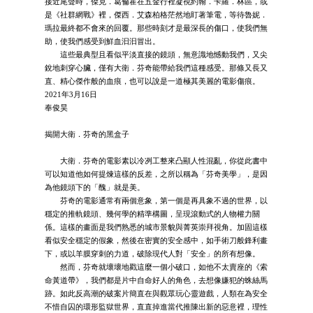
接近尾聲時，傑克．葛倫霍在五金行裡凝視約翰．卡羅．林區，或
是《社群網戰》裡，傑西．艾森柏格茫然地盯著筆電，等待魯妮．
瑪拉最終都不會來的回覆。那些時刻才是最深長的傷口，使我們無
助，使我們感受到鮮血汩汩冒出。
這些最典型且看似平淡直接的鏡頭，無意識地憾動我們，又尖
銳地刺穿心臟，僅有大衛．芬奇能帶給我們這種感受。那條又長又
直、精心傑作般的血痕，也可以說是一道極其美麗的電影傷痕。
2021年3月16日
奉俊昊
揭開大衛．芬奇的黑盒子
大衛．芬奇的電影素以冷冽工整來凸顯人性混亂，你從此書中
可以知道他如何提煉這樣的反差，之所以稱為「芬奇美學」，是因
為他鏡頭下的「醜」就是美。
芬奇的電影通常有兩個意象，第一個是再具象不過的世界，以
穩定的推軌鏡頭、幾何學的精準構圖，呈現滾動式的人物權力關
係。這樣的畫面是我們熟悉的城市景貌與菁英崇拜視角。加固這樣
看似安全穩定的假象，然後在密實的安全感中，如手術刀般鋒利畫
下，或以羊膜穿刺的力道，破除現代人對「安全」的所有想像。
然而，芬奇就壞壞地戳這麼一個小破口，如他不太賣座的《索
命黃道帶》，我們都是片中自命好人的角色，去想像嫌犯的蛛絲馬
跡。如此反高潮的破案片簡直在與觀眾玩心靈遊戲，人類在為安全
不惜自囚的環形監獄世界，直直掉進當代推陳出新的惡意裡，理性