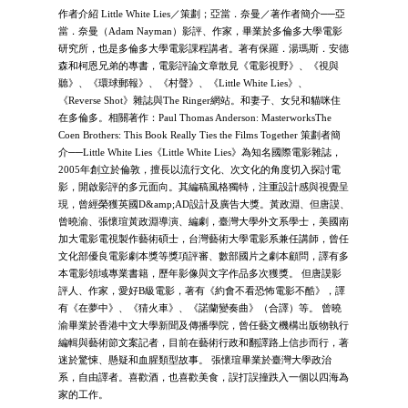
作者介紹 Little White Lies／策劃；亞當．奈曼／著作者簡介──亞
當．奈曼（Adam Nayman）影評、作家，畢業於多倫多大學電影
研究所，也是多倫多大學電影課程講者。著有保羅．湯瑪斯．安德
森和柯恩兄弟的專書，電影評論文章散見《電影視野》、《視與
聽》、《環球郵報》、《村聲》、《Little White Lies》、
《Reverse Shot》雜誌與The Ringer網站。和妻子、女兒和貓咪住
在多倫多。相關著作：Paul Thomas Anderson: MasterworksThe
Coen Brothers: This Book Really Ties the Films Together 策劃者簡
介──Little White Lies《Little White Lies》為知名國際電影雜誌，
2005年創立於倫敦，擅長以流行文化、次文化的角度切入探討電
影，開啟影評的多元面向。其編稿風格獨特，注重設計感與視覺呈
現，曾經榮獲英國D&amp;AD設計及廣告大獎。黃政淵、但唐謨、
曾曉渝、張懷瑄黃政淵導演、編劇，臺灣大學外文系學士，美國南
加大電影電視製作藝術碩士，台灣藝術大學電影系兼任講師，曾任
文化部優良電影劇本獎等獎項評審、數部國片之劇本顧問，譯有多
本電影領域專業書籍，歷年影像與文字作品多次獲獎。 但唐謨影
評人、作家，愛好B級電影，著有《約會不看恐怖電影不酷》，譯
有《在夢中》、《猜火車》、《諾蘭變奏曲》（合譯）等。 曾曉
渝畢業於香港中文大學新聞及傳播學院，曾任藝文機構出版物執行
編輯與藝術節文案記者，目前在藝術行政和翻譯路上信步而行，著
迷於驚悚、懸疑和血腥類型故事。 張懷瑄畢業於臺灣大學政治
系，自由譯者。喜歡酒，也喜歡美食，誤打誤撞跌入一個以四海為
家的工作。