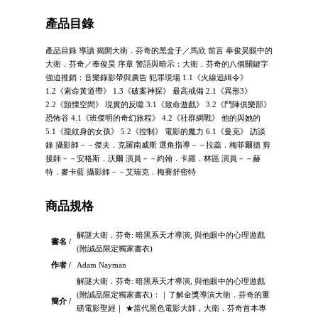
產品目錄
產品目錄 導讀 揭開大衛．芬奇的黑盒子／馬欣 前言 奉俊昊眼中的
大衛．芬奇／奉俊昊 序章 警語與暗示：大衛．芬奇的八個關鍵字
強迫推銷：音樂錄影帶與廣告 犯罪現場 1.1《火線追緝令》
1.2《索命黃道帶》 1.3《破案神探》 最高戒備 2.1《異形3》
2.2《顫慄空間》 現實的反噬 3.1《致命遊戲》 3.2《鬥陣俱樂部》
恐怖谷 4.1《班傑明的奇幻旅程》 4.2《社群網戰》 他的與她的
5.1《龍紋身的女孩》 5.2《控制》 電影的魔力 6.1《曼克》 訪談
錄 攝影師－－傑夫．克羅南威斯 選角指導－－拉蕊．梅菲爾德 剪
接師－－安格斯．沃爾 演員－－約翰．卡羅．林區 演員－－赫
特．麥卡藍 攝影師－－艾瑞克．梅賽舒密特
商品規格
解謎大衛．芬奇: 暗黑系天才導演, 與他眼中的心理遊戲
書名 /
(附誠品限定獨家書衣)
作者 /
Adam Nayman
解謎大衛．芬奇: 暗黑系天才導演, 與他眼中的心理遊戲
(附誠品限定獨家書衣)：｜了解金獎導演大衛．芬奇的重
簡介 /
磅電影聖經｜ ★當代黑色電影大師，大衛．芬奇首本專