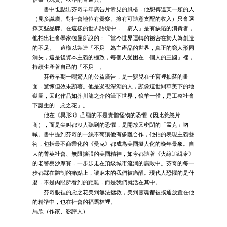
書中也點出芬奇早年廣告片常見的風格，他想傳達某一類的人
（見多識廣、對社會地位有覺察、擁有可隨意支配的收入）只會選
擇某些品牌。在這樣的世界語境中，「窮人」是有缺陷的消費者，
他拍出社會學家包曼所說的：「當今世界運轉的祕密在於人為創造
的不足。」這樣以製造「不足」為主產品的世界，真正的窮人形同
消失，這是後資本主義的極致，每個人受困在「個人的王國」裡，
持續生產著自己的「不足」。
芬奇早期一鳴驚人的公益廣告，是一嬰兒在子宮裡抽菸的畫
面，驚悚但效果顯著。他是凝視深淵的人，顯像這世間華美下的地
獄圖，因此作品如芥川龍之介的筆下世界，狼羊一體，是工整社會
下誕生的「惡之花」。
他在《異形3》凸顯的不是實體怪物的恐懼（因此惹怒片
商），而是尖叫都沒人聽到的恐懼，是開放又密閉的「孟克」吶
喊。書中提到芬奇的一絲不苟讓他有多難合作，他拍的表現主義藝
術，包括最不商業化的《曼克》都成為美國擬人化的晚年景象。自
大的菁英社會、無限擴張的美國精神，如今都隨著《火線追緝令》
的老警察沙摩賽，一步步走在頂級城市流淌的腐敗中。芬奇的每一
步都踩在體制的痛點上，讓麻木的我們被痛醒。現代人恐懼的是什
麼，不是肉眼所看到的距離，而是我們就活在其中。
芬奇眼裡的惡之花美到無法拯救，美到靈魂都被撲通放置在他
的精準中，也在社會的福馬林裡。
馬欣（作家、影評人）