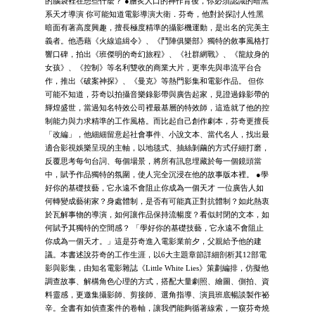
的腦袋裡在想些什麼？ ●膾炙人口的神作背後，你必須認識的暗黑
系天才導演 你可能知道電影導演大衛．芬奇，他對於探討人性黑
暗面有著高度興趣，擅長極度精準的攝影機運動，是出名的完美主
義者。他憑藉《火線追緝令》、《鬥陣俱樂部》獨特的敘事風格打
響口碑，拍出《班傑明的奇幻旅程》、《社群網戰》、《龍紋身的
女孩》、《控制》等名利雙收的商業大片，更率先與串流平台合
作，推出《破案神探》、《曼克》等熱門影集和電影作品。 但你
可能不知道，芬奇以拍攝音樂錄影帶與廣告起家，見證過錄影帶的
輝煌盛世，當過知名特效公司裡最基層的特效師，這造就了他的控
制能力與力求精準的工作風格。而比起自己創作劇本，芬奇更擅長
「改編」，他細細留意起社會事件、小說文本、當代名人，找出最
適合影視娛樂呈現的主軸，以地毯式、抽絲剝繭的方式仔細打磨，
反覆思考每句台詞、每個場景，將所有訊息埋藏於每一個鏡頭當
中，賦予作品獨特的氛圍，使人完全沉浸在他的故事版本裡。 ●學
好你的基礎技藝，它永遠不會阻止你成為一個天才 一位廣告人如
何轉變成藝術家？身處體制，是否有可能真正對抗體制？如此熱衷
於瓦解事物的導演，如何讓作品保持流暢度？看似封閉的文本，如
何賦予其獨特的空間感？ 「學好你的基礎技藝，它永遠不會阻止
你成為一個天才。」這是芬奇進入電影業前夕，父親給予他的建
議。本書述說芬奇的工作生涯，以6大主題章節詳細剖析其12部電
影與影集，由知名電影雜誌《Little White Lies》策劃編排，仿擬他
調查故事、解構角色心理的方式，搭配大量劇照、繪圖、側拍、資
料靈感，更邀集攝影師、剪接師、選角指導、演員班底暢談製作祕
辛。全書有如偵查案件的卷軸，讓我們能夠循著線索，一窺芬奇燒