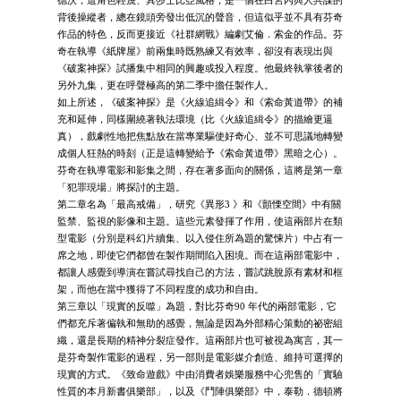
德沃，這角色輕蔑、具莎士比亞風格，是一個在白宮內與人共謀的
背後操縱者，總在鏡頭旁發出低沉的聲音，但這似乎並不具有芬奇
作品的特色，反而更接近《社群網戰》編劇艾倫．索金的作品。芬
奇在執導《紙牌屋》前兩集時既熟練又有效率，卻沒有表現出與
《破案神探》試播集中相同的興趣或投入程度。他最終執掌後者的
另外九集，更在呼聲極高的第二季中擔任製作人。
如上所述，《破案神探》是《火線追緝令》和《索命黃道帶》的補
充和延伸，同樣圍繞著執法環境（比《火線追緝令》的描繪更逼
真），戲劇性地把焦點放在當專業驅使好奇心、並不可思議地轉變
成個人狂熱的時刻（正是這轉變給予《索命黃道帶》黑暗之心）。
芬奇在執導電影和影集之間，存在著多面向的關係，這將是第一章
「犯罪現場」將探討的主題。
第二章名為「最高戒備」，研究《異形3 》和《顫慄空間》中有關
監禁、監視的影像和主題。這些元素發揮了作用，使這兩部片在類
型電影（分別是科幻片續集、以入侵住所為題的驚悚片）中占有一
席之地，即使它們都曾在製作期間陷入困境。而在這兩部電影中，
都讓人感覺到導演在嘗試尋找自己的方法，嘗試跳脫原有素材和框
架，而他在當中獲得了不同程度的成功和自由。
第三章以「現實的反噬」為題，對比芬奇90 年代的兩部電影，它
們都充斥著偏執和無助的感覺，無論是因為外部精心策動的祕密組
織，還是長期的精神分裂症發作。這兩部片也可被視為寓言，其一
是芬奇製作電影的過程，另一部則是電影媒介創造、維持可選擇的
現實的方式。《致命遊戲》中由消費者娛樂服務中心兜售的「實驗
性質的本月新書俱樂部」，以及《鬥陣俱樂部》中，泰勒．德頓將