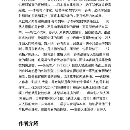
也絕對誠實的直球對決……而本書在此意義上，給了我們許多寶貴
線索。──李明璁／作家、社會學家 想學大衛．芬奇，必須學習他
對細節的探索和掌控，而這本書記錄的，正是他努力的成果。──
東默農／知名編劇講師 芬奇的每一步都踩在體制的痛點上……現
代人恐懼的是什麼，不是肉眼所看到的距離，而是我們就活在其
中。──馬欣／作家、影評人 犀利的人物情節、偏執的色調、跟蹤
狂式的鏡頭，他劃開命運的肌理，從中透出一股屬於他的冷，叫人
牙顫又同時拜服。對大衛．芬奇而言，完成這一切不只是美學的判
斷，還是宗教式的，是道德的追求。而我們，也只能信了。──張
硯拓／影評人、《釀電影》主編 大衛．芬奇是捕捉人性扭曲與幽
微的魔法師，也是當代最會說故事的導演，而這本書就是揭露他密
技的魔法書。──張鐵志／《VERSE》創辦人暨總編輯 表面上是我
們自以為熟悉的各路類型，芬奇卻能在裡頭研磨一系列的漸層和雙
層性，既是感官被開發的經驗，也讓故事的內涵暴漲。──黃以曦
／作家、影評人 大衛．芬奇無疑是我們世代中最吸引人的電影創
作者……你怎麼能否定《鬥陣俱樂部》在藝術風格上的絕對位置
呢？我們就是被他領著，才想成為導演的呀！──盧建彰／詩人導
演 在台灣，目前你壓根找不到比《解謎大衛．芬奇》更詳實又引
人入勝的大衛．芬奇專書……必須先拿起這本書，細細品嘗他三十
年執導生涯裡、那股奇異的血腥味。──龍貓大王通信／影評人
作者介紹