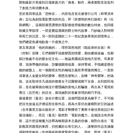
限制級影片剪接到日場家庭片的「換卷」動作，兩者都取笑並批判
了創造力和消費本身。
至於第四章談及「恐怖谷」，內容包含首次被發行公司（和導演本
身）定位為劍指電影獎項的作品，即《班傑明的奇幻旅程》和《社
群網戰》。這兩部廣受讚譽的電影都使用複雜的數位特效，也同樣
暗藏文學肌理，一部是費茲傑羅的爵士時代故事，巧妙融入對時間
和死亡的沉思，另一部則是關於二十一世紀貴族菁英的習慣舉止，
他們總是焦慮地點進一片虛無之中。
第五章講述「他的與她的」，理所當然地把《龍紋身的女孩》和
《控制》並陳，它們都關乎扭曲變質的情愛，都由書籍改編，也都
探討無處不在的厭女症文化――無論美國或其他地方皆然。耳鼻穿
環、混身帶傷的莉絲．莎蘭德眼睛低垂，保持警戒，手指總是懸在
她的鍵盤上，在一個鄙視女性的極端主義世界裡傲然獨立。一直扮
演著迷人金髮女郎的愛咪．鄧恩先發制人，反轉「神奇愛咪」的偽
裝。這名取得非凡成就的都會女子試圖變成鄉下女孩，去到貧民地
區，並在被兩個自稱沒什麼隱瞞的當地人欺騙後，再次為了電視前
專注（且茫然）的目光，展現她對於形象管理的精巧手段。
最後要把《曼克》放在什麼位置，這個問題就更為棘手了。不可能
把目光放遠去評價這部全新作品，因為大眾仍在建構對於它的論述
（在本書英文版出版前夕，電影才剛獲得了奧斯卡最佳美術設計和
最佳攝影）。而且《曼克》顯然對「電影的魔力」這個說法有所保
留，該片把這種魔力詮釋為晚期資本主義的伎倆，藉對白道出「電
影觀眾所購買的東西，仍然屬於出售它的人」，讓整部作品充滿傷
感和憤世嫉俗（也使藝術和商業緊密交織）。因此，即使《曼克》