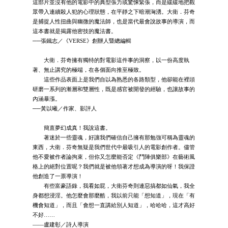
這部片並沒有他的電影中的典型張力或驚悚緊張，而是緩緩地把觀
眾帶入連續殺人犯的心理狀態，在平靜之下暗潮洶湧。大衛．芬奇
是捕捉人性扭曲與幽微的魔法師，也是當代最會說故事的導演，而
這本書就是揭露他密技的魔法書。
──張鐵志／《VERSE》創辦人暨總編輯
大衛．芬奇擁有獨特的對電影這件事的洞察，以一份高度執
著、無止講究的極端，在各個面向推至極致。
這些作品表面上是我們自以為熟悉的各路類型，他卻能在裡頭
研磨一系列的漸層和雙層性，既是感官被開發的經驗，也讓故事的
內涵暴漲。
──黃以曦／作家、影評人
簡直夢幻成真！我說這書。
著迷於一些靈魂，好讓我們確信自己擁有那勉強可稱為靈魂的
東西，大衛．芬奇無疑是我們世代中最吸引人的電影創作者。儘管
他不愛被作者論拘束，但你又怎麼能否定《鬥陣俱樂部》在藝術風
格上的絕對位置呢？我們就是被他領著才想成為導演的呀！我保證
他創造了一票導演！
有些富豪語錄，我看如屁，大衛芬奇則連惡搞都如仙氣，我全
身都想浸淫。他怎麼會那麼酷，我以前只能「想知道」，現在「有
機會知道」，而且「會想一直講給別人知道」，哈哈哈，這才高好
不好……
——盧建彰／詩人導演