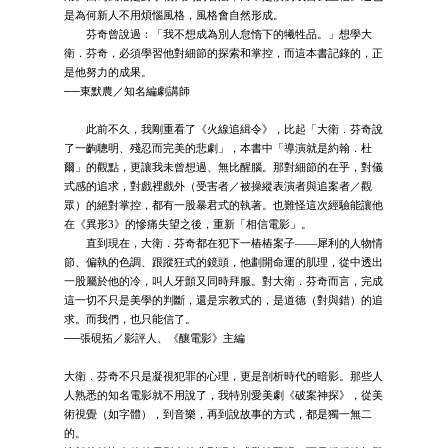
是為何新人不用煩惱風格，風格會自然形成。
芬奇曾說過：「我不想成為別人怠惰下的犧牲品。」想學大
衛．芬奇，必須學習他對細節的探索和掌控，而這本書記錄的，正
是他努力的成果。
──東默農／知名編劇講師
此前不久，我剛重看了《火線追緝令》，比起「大衛．芬奇說
了一齣聰明、殘忍而完美的悲劇」，本書中「導演就是約翰．杜
爾」的觀點，更讓我未曾想過、無比醒腦。那對細節的在乎，對儀
式感的追求，對戲裡戲外（受害者／被操縱表演者與追案者／觀
眾）的絕對掌控，都有一股暴君式的執著。也難怪這次經驗能讓他
在《異形3》的慘痛失望之後，重新「相信電影」。
直到現在，大衛．芬奇都在犯下一樁樁案子——犀利的人物情
節、偏執的色調、跟蹤狂式的鏡頭，他劃開命運的肌理，從中透出
一股屬於他的冷，叫人牙顫又同時拜服。對大衛．芬奇而言，完成
這一切不只是美學的判斷，還是宗教式的，是道德（對與錯）的追
求。而我們，也只能信了。
──張硯拓／影評人、《釀電影》主編
大衛．芬奇不只是凝視犯罪的心理，更是剖析時代的暗影。那些人
人熟悉的知名電影就不用說了，我特別愛美劇《破案神探》，從美
術視覺（如字體），到音樂，再到說故事的方式，都是獨一無二
的。