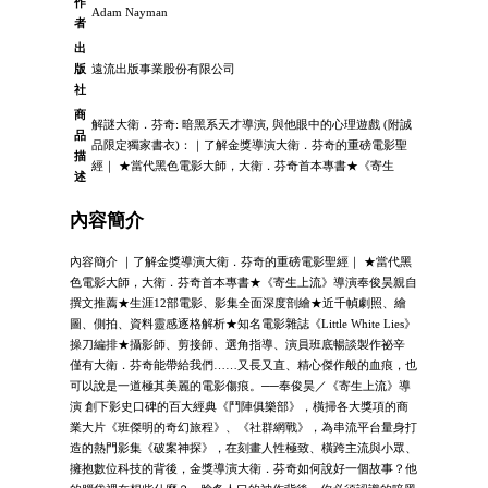
作
Adam Nayman
者
出
版
遠流出版事業股份有限公司
社
商
解謎大衛．芬奇: 暗黑系天才導演, 與他眼中的心理遊戲 (附誠
品
品限定獨家書衣)：｜了解金獎導演大衛．芬奇的重磅電影聖
描
經｜ ★當代黑色電影大師，大衛．芬奇首本專書★《寄生
述
內容簡介
內容簡介 ｜了解金獎導演大衛．芬奇的重磅電影聖經｜ ★當代黑
色電影大師，大衛．芬奇首本專書★《寄生上流》導演奉俊昊親自
撰文推薦★生涯12部電影、影集全面深度剖繪★近千幀劇照、繪
圖、側拍、資料靈感逐格解析★知名電影雜誌《Little White Lies》
操刀編排★攝影師、剪接師、選角指導、演員班底暢談製作祕辛
僅有大衛．芬奇能帶給我們……又長又直、精心傑作般的血痕，也
可以說是一道極其美麗的電影傷痕。──奉俊昊／《寄生上流》導
演 創下影史口碑的百大經典《鬥陣俱樂部》，橫掃各大獎項的商
業大片《班傑明的奇幻旅程》、《社群網戰》，為串流平台量身打
造的熱門影集《破案神探》，在刻畫人性極致、橫跨主流與小眾、
擁抱數位科技的背後，金獎導演大衛．芬奇如何說好一個故事？他