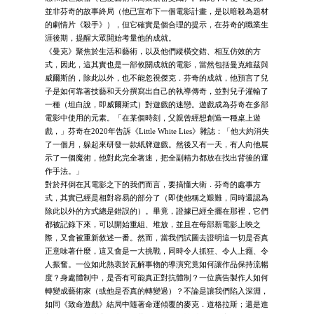
並非芬奇的故事終局（他已宣布下一個電影計畫，是以暗殺為題材
的劇情片《殺手》），但它確實是個合理的提示，在芬奇的職業生
涯後期，提醒大眾開始考量他的成就。
《曼克》聚焦於生活和藝術，以及他們縱橫交錯、相互仿效的方
式，因此，這其實也是一部攸關成就的電影，當然包括曼克維茲與
威爾斯的，除此以外，也不能忽視傑克．芬奇的成就，他預言了兒
子是如何靠著技藝和天分撰寫出自己的執導傳奇，並對兒子灌輸了
一種（坦白說，即威爾斯式）對遊戲的迷戀。遊戲成為芬奇在多部
電影中使用的元素。「在某個時刻，父親曾經想創造一種桌上遊
戲，」芬奇在2020年告訴《Little White Lies》雜誌：「他大約消失
了一個月，躲起來研發一款紙牌遊戲。然後又有一天，有人向他展
示了一個魔術，他對此完全著迷，把全副精力都放在找出背後的運
作手法。」
對於拜倒在其電影之下的我們而言，要搞懂大衛．芬奇的處事方
式，其實已經是相對容易的部分了（即使他稱之艱難，同時還認為
除此以外的方式總是錯誤的）。畢竟，證據已經全擺在那裡，它們
都被記錄下來，可以開始重組、堆放，並且在每部新電影上映之
際，又會被重新敘述一番。然而，當我們試圖去證明這一切是否真
正意味著什麼，這又會是一大挑戰，同時令人抓狂、令人上癮、令
人振奮。一位如此熱衷於瓦解事物的導演究竟如何讓作品保持流暢
度？身處體制中，是否有可能真正對抗體制？一位廣告製作人如何
轉變成藝術家（或他是否真的轉變過）？不論是讓我們陷入深淵，
如同《致命遊戲》結局中隨著命運傾覆的麥克．道格拉斯；還是進