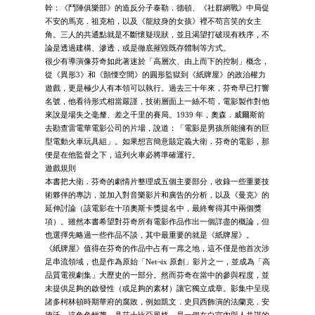
幹：《鬥陣俱樂部》的造反分子泰勒．德頓、《社群網戰》中局促
不安的馬克．祖克柏，以及《龍紋身的女孩》裡不苟言笑的女主
角。三人的共通點就是不斷懷疑現狀，並且渴望打破現有秩序，不
論是透過建構、滲透，或是徹底摧毀既存體制等方式。
很少有導演像芬奇如此著迷於「高層次、由上而下的控制」概念，
從《異形3》和《顫慄空間》的圓形監獄到《紙牌屋》的政治權力
遊戲，更是極少人有本領可以執行。過去三十年來，芬奇早已打響
名號，他看待形式相當嚴謹，技術層面上一絲不苟，電影製作對他
來說是場失之毫釐、差之千里的賽局。1939 年，奧森．威爾斯前
去勘查雷電華電影公司的片場，說道：「電影是男孩所能擁有的巨
型電動火車玩具組」。如果想言簡意賅定義大衛．芬奇的電影，那
便是在他監督之下，這列火車必將準確運行。
遊戲規則
本書把大衛．芬奇的劇情片整理成五個主要部分，收錄一些重要技
術夥伴的專訪，並加入對音樂影片和廣告的分析，以及《曼克》的
延伸討論（該電影在十項奧斯卡獎提名中，最終奪得其中兩個獎
項）。雖然本書希望對芬奇所有電影作品作出一個詳盡的概論，但
也選擇先略過一些作品不談，其中最重要的就是《紙牌屋》。
《紙牌屋》值得在芬奇的作品中占有一席之地，這不僅是他首次涉
足串流領域，也是作為原始「Net¬ix 原創」影片之一，並成為「高
品質電視劇集」大歷史的一部分。然而芬奇在當中的參與程度，並
未提供足夠的啟發性（或足夠的素材）讓它獨立成章。影集中呈現
諸多柯林頓時期華府的腐敗，例如凱文．史貝西飾演的法蘭克．安