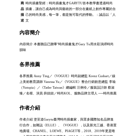
商
時尚插畫聖經：時尚插畫鬼才GARYTU首本教學書透過時尚
品
插畫，讓自己成為時尚與藝術的一部分在畫紙上創作專屬於自
描
己的時尚美感，每一筆，都是無可取代的悸動。：誠品以「人
述
文
內容簡介
內容簡介 本書贈品已贈畢"時尚插畫鬼才Gary Tu用水彩演繹時尚
韻味
各界推薦
各界推薦 Anny Ting／《VOGUE》時尚副總監 Krenz Cushart／線
上美術教育講師 Vanessa Yu／《VOGUE》整合行銷創意總監 李瑜
（Yutopia）／《Tatler Taiwan》總編輯 汪俐伶／服裝設計師 蔡淑
臻／名模、演員 薛妞妞／時尚KOL、服飾品牌主理人 ──時尚推薦
作者介紹
作者介紹 塗至道Garytu臺灣時尚插畫家，與眾多國際知名品牌進
行合作，如雜誌《ELLE》、《VOGUE》，以及新光三越、香港置
地廣場、CHANEL、LOEWE、PIAGET等，2018、2019年更是唯