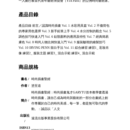
一入圍巴黎當代青年藝術博覽會（YIA Paris）的亞洲時尚藝術家。
產品目錄
產品目錄 前言／認識時尚插畫 Vol. 1 水彩用具篇 Vol. 2 不傷荷包
的專家用色選擇 Vol. 3 新手鉛筆上手 Vol. 4 水分控制的觀念 Vol. 5
調色技巧快速入門 Vol. 6 鈷類顏料的應用及特性 Vol. 7 經典簡易
膚色 Vol. 8 時尚人物比例快速入門 Vol. 9 服裝皺褶的繪製技巧
Vol. 10 IRVING PENN 留白手法 Vol. 11 綜合練習 練習1_ 彩妝肖
像 練習2_ 服裝主題 練習3_ 混合示範 練習4_ 混合示範
商品規格
書名 /
時尚插畫聖經
作者 /
塗至道
時尚插畫聖經：時尚插畫鬼才GARYTU首本教學書透過
時尚插畫，讓自己成為時尚與藝術的一部分在畫紙上創
簡介 /
作專屬於自己的時尚美感，每一筆，都是無可取代的悸
動。：誠品以「人文
出版社
遠流出版事業股份有限公司
/
ISBN13