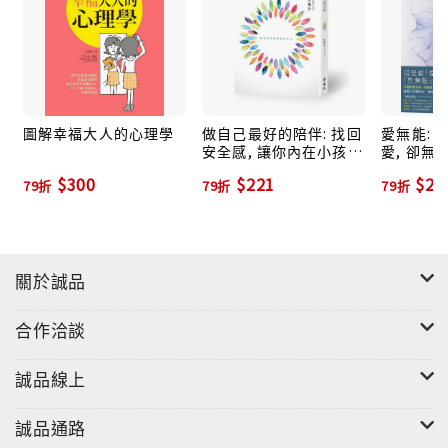
負的責任。
越認識自己，也會越清楚界限，保護也尊重自己的感
受，便有能力去愛與被愛。
要停下的是「模式」，而非終止「關係」！
圖解幸福大人的心理學
做自己最好的陪伴: 找回
愛無能: 
──看不見的血緣使彼此的情緒更糾結？
安全感, 讓你內在小孩不
愛, 卻無
害怕、不寂寞的療癒五
對於家人的要求或期待，從不敢拒絕；想離家去實踐目
$300
$221
$27
79折
79折
79折
堂課
標，卻被說成是背叛者、不孝順……感覺自己不受到重
視，但一直當那個身兼多職、幫別人擔責的人。面對家
人的情緒勒索，你可以做的不是逃離，而是設立界限，
關於誠品
分離情緒。
合作洽談
──伴侶問題老是搞不定？
另一半的某些習慣總是令你看不順眼，想要嘗試溝通卻
誠品線上
無用；伴侶事事依賴你，把你當作提款機或工具人。想
拒絕對方的要求，卻怕對方不開心而離開自己。其實你
誠品通路
該忍耐的不是對方，而是「受不了」的自己。