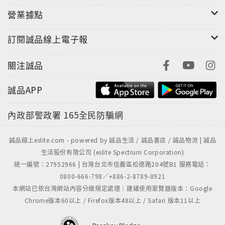
營業據點
──受困於難解的三角習題？
●婆媳：夾心餅乾的「先生」是化解的關鍵，不再作母親
訂閱誠品線上電子報
的情緒配偶，讓父親重新「歸位」，理解與溝通，解開
上一代的心結，才能好好經營自己的家庭。
關注誠品
●小三：讓伴侶專注癡迷的，無論人事物皆是關係中的第
三者。小三的存在實則是伴侶以自我保護的形式，將情
誠品APP
感投注到另一個人事物上以尋求喘息，避免回到親密關
係被指責，或再度感到失望、無力……
內政部警政署
165全民防騙網
──身旁的人都好像只是想利用你？
誠品線上eslite.com - powered by 誠品生活 / 誠品書店 / 誠品物流 | 誠品
沒有「自我」的人無法拒絕他人要求，不僅為別人而
生活股份有限公司 (eslite Spectrum Corporation)
活，還會反過來懷疑是不是自己給得不夠？無論朋友相
統一編號：27952966 | 台灣台北市信義區松德路204號B1 服務電話：
處或職場往來，都需要定下界限，守護自身原則與底
0800-666-798／+886-2-8789-8921
本網站已依台灣網站內容分級規定處理｜建議使用瀏覽器版本：Google
限。
Chrome版本60以上 / Firefox版本48以上 / Safari 版本11以上