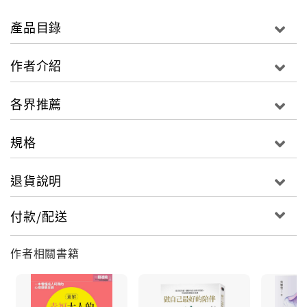
● 習慣心情不好就找人傾訴，卻感覺朋友越來越少
產品目錄
● 經常覺得疲憊不斷奔波，事情永遠忙不完
● 好好先生好好小姐，卻常遇到將你的付出視為理所當
作者介紹
然的人
● 感到自己說話好像沒有分量，不敢提出要求也不敢拒
各界推薦
絕他人
規格
在我們的文化教養中，感受很容易被忽略，也導致我們
缺乏感受。
人之所以需要界限，是要把感覺找回來，並指認出自己
退貨說明
的感覺。
沒有自我界限時，一味付出就成了討好，最終因心力交
付款/配送
瘁，而選擇斷絕關係。
作者相關書籍
當整理好與自己的關係之後，才能好好經營每一種關
係。
學會為自己付出，不再執著於討好他人，讓對方負起該