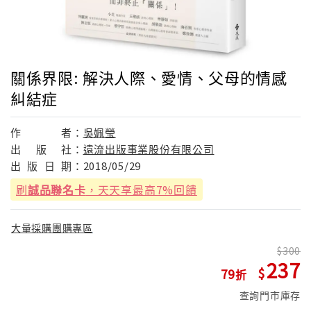
關係界限: 解決人際、愛情、父母的情感
糾結症
作
者：
吳姵瑩
出
版
社：
遠流出版事業股份有限公司
出
版
日
期：
2018/05/29
刷
誠品聯名卡
，天天享最高7%回饋
大量採購團購專區
300
237
79
查詢門市庫存