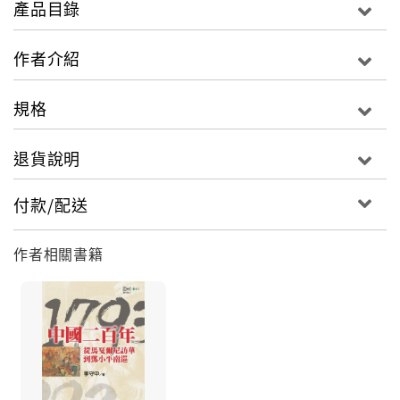
產品目錄
史。所以－－秦始皇並非首築長城的君王，也並非最後
築長城的君王，在眾多修築長城的君王中，他無疑是最
作者介紹
知名者，也是爭議最多者，於是他就獨攬了長城功過。
馬可波羅並不是第一個「遺漏」了長城的外國旅行家，
規格
也不是最後一個。只因為最負盛名，他不得不獨自接受
質詢。 如今，作者用43個主題為我們一一歷數令人驚嘆
退貨說明
的長城往事。
付款/配送
作者相關書籍