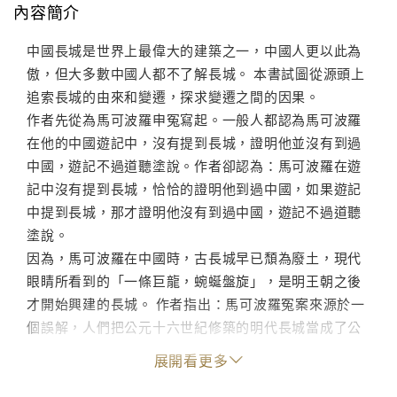
內容簡介
中國長城是世界上最偉大的建築之一，中國人更以此為
傲，但大多數中國人都不了解長城。 本書試圖從源頭上
追索長城的由來和變遷，探求變遷之間的因果。
作者先從為馬可波羅申冤寫起。一般人都認為馬可波羅
在他的中國遊記中，沒有提到長城，證明他並沒有到過
中國，遊記不過道聽塗說。作者卻認為：馬可波羅在遊
記中沒有提到長城，恰恰的證明他到過中國，如果遊記
中提到長城，那才證明他沒有到過中國，遊記不過道聽
塗說。
因為，馬可波羅在中國時，古長城早已頹為廢土，現代
眼睛所看到的「一條巨龍，蜿蜒盤旋」，是明王朝之後
才開始興建的長城。 作者指出：馬可波羅冤案來源於一
個誤解，人們把公元十六世紀修築的明代長城當成了公
元前二世紀的秦始皇長城。 這個誤解的來源是一個流傳
展開看更多
很廣的傳奇。
只是，這是一個傳奇而不是歷史，但是卻被當成了歷