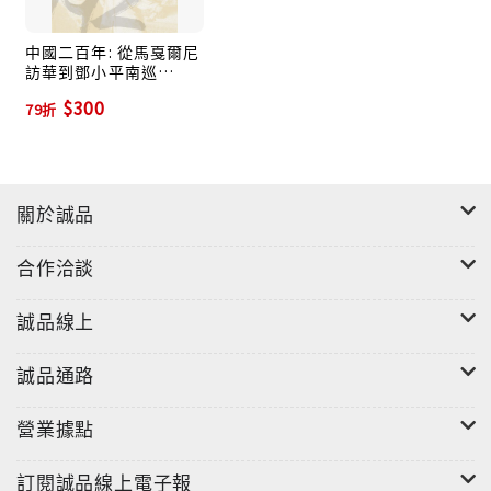
中國二百年: 從馬戛爾尼
訪華到鄧小平南巡
1793-1992
$300
79折
關於誠品
合作洽談
誠品線上
誠品通路
營業據點
訂閱誠品線上電子報