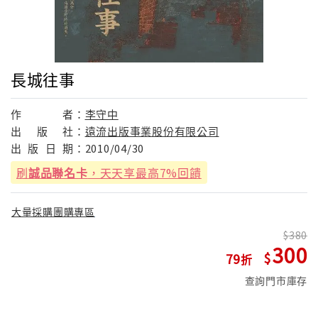
長城往事
作
者：
李守中
出
版
社：
遠流出版事業股份有限公司
出
版
日
期：
2010/04/30
刷
誠品聯名卡
，天天享最高7%回饋
大量採購團購專區
380
300
79
查詢門市庫存