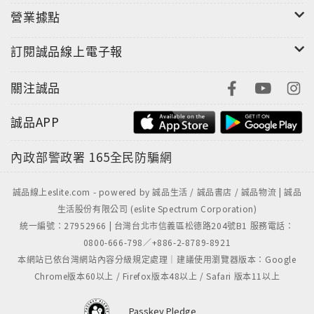
客厲伯肆虐於倫敦相似的情境，一對捉襟見肘的小旅館
營業據點
夫婦接待一位神祕的房客；他付錢爽快，舉止優雅，十
足的紳士模樣，但他也頗為奇怪，譬如把房內懸掛的畫
訂閱誠品線上電子報
像都翻了面，常常獨自一人在室內大聲誦讀《聖經》篇
章，夜?則偶而神祕外出，而他的外出時間又與當時城內
關注誠品
屢次發生的開膛謀殺略為相符……
誠品APP
內政部警政署
165全民防騙網
誠品線上eslite.com - powered by 誠品生活 / 誠品書店 / 誠品物流 | 誠品
生活股份有限公司 (eslite Spectrum Corporation)
統一編號：27952966 | 台灣台北市信義區松德路204號B1 服務電話：
0800-666-798／+886-2-8789-8921
本網站已依台灣網站內容分級規定處理｜建議使用瀏覽器版本：Google
Chrome版本60以上 / Firefox版本48以上 / Safari 版本11以上
Passkey Pledge