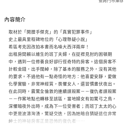
查詢門市庫存
內容簡介
取材於「開膛手傑克」的「真實犯罪事件」
史上最具里程碑地位的「心理懸疑小說」
希區考克因改拍本書而名噪大西洋兩岸！
出租房間賴以維生的班丁夫婦，在捉襟見肘的困頓期
中，遇到一位修養良好卻行徑奇特的房客。這個房客不
計較金錢，出手闊綽，除了基本的服務之外，沒有其他
的要求。不過他有一點奇怪的地方：他喜愛安靜，愛做
化學實驗，非常神經質，畏懼女人，還習慣晝伏夜出。
在此同時，震驚全倫敦的連續謀殺案－－復仇者謀殺案
－－作案地點也轉移至該區，當地婦女有如驚弓之鳥，
深懼暗夜外出時，成為下一位受害者；而班丁太太的心
中更是波濤洶湧，驚疑交迭，因為她暗自猜疑這位非常
紳士的神祕房客正是恐怖的復仇者……