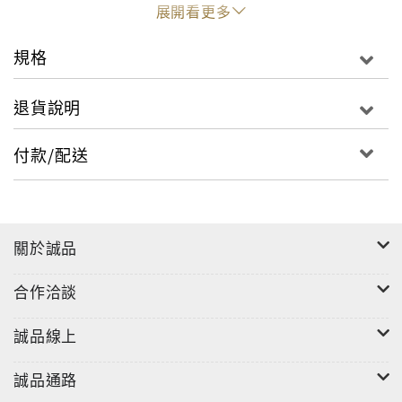
展開看更多
女房東意識到紙究竟是包不住火的，
因為這櫃子底部流出一些深色液體……
規格
她彎腰一摸，
手指上沾了鮮血。
退貨說明
朗蒂絲夫人的《神祕房客》在出版後不久就受到廣大歡
迎，一九二三年被改編成極為轟動的舞台劇；隨後在一
付款/配送
九二六年、一九四四年和一九五三年，這部小說三次被
改編為電影，其中一九二六年的默片版，導演正是日後
成為大師的希區考克，希區考克也因為這部改編的電影
作品而聲名大噪，成為大西洋兩岸矚目的新秀。在推理
關於誠品
小說的歷史裡，《神祕房客》的地位究竟如何呢？在黑
克拉福與昆恩合訂的《偵探／犯罪／解謎小說的決定版
合作洽談
書目》裡，兩人共同把它選為推理小說的歷史里程碑之
一， 並點明它是歷史上「心理懸疑小說」的奠基者。今
誠品線上
天回頭看這部「高齡」八十五歲的小說，仍然可以感覺
誠品通路
到它的心理描寫與劇情張力。小說描繪的正是一個與磔