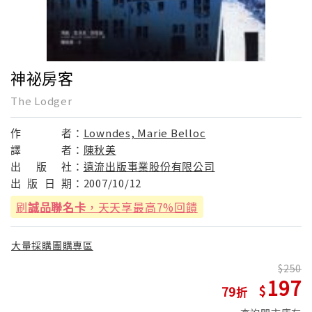
神祕房客
The Lodger
作
者：
Lowndes, Marie Belloc
譯
者：
陳秋美
出
版
社：
遠流出版事業股份有限公司
出
版
日
期：
2007/10/12
刷
誠品聯名卡
，天天享最高7%回饋
大量採購團購專區
250
197
79