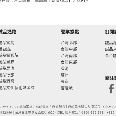
服專區→常見問題→誠品線上退貨退款】之說明。
誠品通路
營業據點
訂閱
誠品官網
台灣北部
誠品
迷
誠品
台灣中部
誠品
誠品電影院
台灣南部
全台
誠品畫廊
台灣東部
誠品展演
香港
誠品行旅
蘇州
關注
誠品酒窖
東京
誠品文化藝術基金會
吉隆坡
- powered by 誠品生活 / 誠品書店 / 誠品物流 | 誠品生活股份有限公司 (eslite Spect
52966 | 台灣台北市信義區松德路204號B1 服務電話：0800-666-798／+886-2-