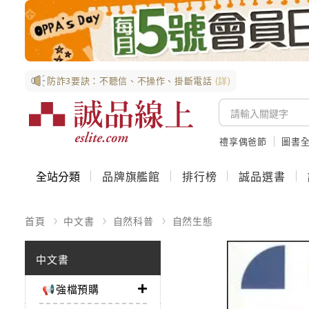
防詐3要訣：不聽信、不操作、掛斷電話
(詳)
禮享偶爸節
圖書全
全站分類
品牌旗艦館
排行榜
誠品選書
首頁
中文書
自然科普
自然生態
中文書
📢強檔預購