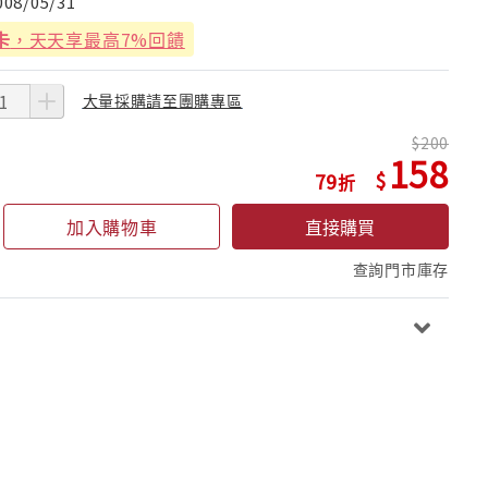
008/05/31
卡
，天天享最高7%回饋
大量採購請至團購專區
200
158
79
加入購物車
直接購買
查詢門市庫存