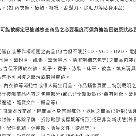
。(如:內衣褲、襪類、褲襪、刮鬍刀、除毛刀等貼身用品)
可能被認定已逾越檢查商品之必要程度而須負擔為回復原狀必要
儲存或著作權相關之商品(包含但不限於CD、VCD、DVD、電
水匣、碳粉匣、紙張、筆類墨水、清潔劑補充包等)之商品包裝已
(包含但不限於衣褲、鞋子、襪子、泳裝、床單、被套、填充玩具
品有不可回復之髒污或磨損痕跡。
品、內衣褲等消耗性或個人衛生用品、商品銷售頁面上特別載明之
等接觸商品內容之包裝部分)或已非全新狀態(外觀有刮傷、破
保麗龍、隨貨文件、贈品等)。
電子閱讀器等商品，除商品本身有瑕疵外，退回之商品已拆封(除
封條、拆除吊牌、拆除貼膠或標籤等情形)或已非全新狀態(外
袋、配件紙箱、保麗龍、隨貨文件、贈品等)。