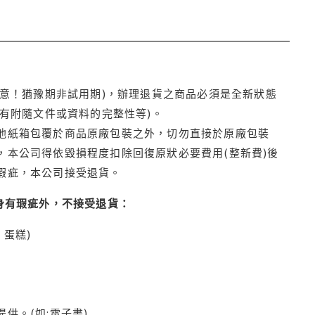
注意！猶豫期非試用期)，辦理退貨之商品必須是全新狀態
有附隨文件或資料的完整性等)。
他紙箱包覆於商品原廠包裝之外，切勿直接於原廠包裝
本公司得依毀損程度扣除回復原狀必要費用(整新費)後
瑕疵，本公司接受退貨。
身有瑕疵外，不接受退貨：
蛋糕)
供。(如:電子書)