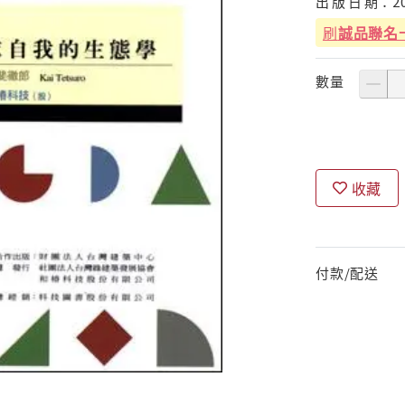
出
版
日
期：
2
刷
誠品聯名
數量
收藏
付款/配送