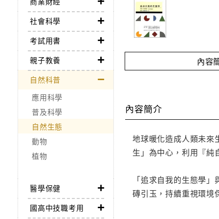
商業財經
社會科學
考試用書
親子教養
內容
自然科普
應用科學
內容簡介
普及科學
自然生態
地球暖化造成人類未來
動物
生」為中心，利用『純
植物
「追求自我的生態學」
醫學保健
磚引玉，持續重視環境
國高中技職考用