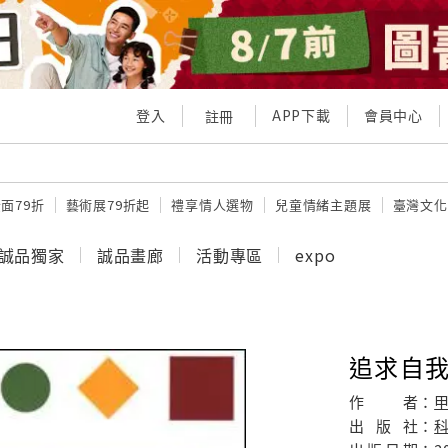
登入
APP下載
會員中心
註冊
面79折
藝術展79折起
禮享情人選物
兒童情緒主題展
臺灣文化
誠品獨家
誠品畫廊
活動專區
expo
追求自
作
者：
出
版
社：