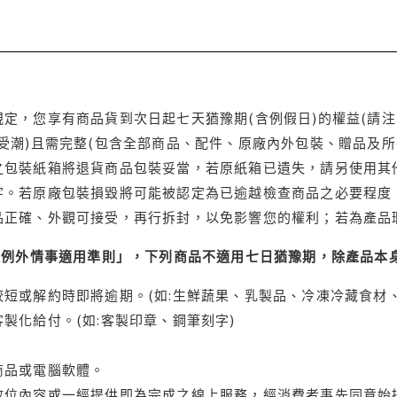
定，您享有商品貨到次日起七天猶豫期(含例假日)的權益(請
受潮)且需完整(包含全部商品、配件、原廠內外包裝、贈品及所
之包裝紙箱將退貨商品包裝妥當，若原紙箱已遺失，請另使用其
字。若原廠包裝損毀將可能被認定為已逾越檢查商品之必要程度，
品正確、外觀可接受，再行拆封，以免影響您的權利；若為產品
理例外情事適用準則」，下列商品不適用七日猶豫期，除產品本
短或解約時即將逾期。(如:生鮮蔬果、乳製品、冷凍冷藏食材、
製化給付。(如:客製印章、鋼筆刻字)
商品或電腦軟體。
位內容或一經提供即為完成之線上服務，經消費者事先同意始提