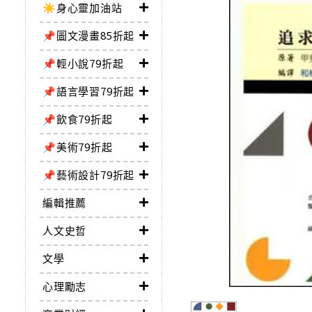
☀️身心靈加油站
📌圖文漫畫85折起
📌輕小說79折起
📌語言學習79折起
📌飲食79折起
📌美術79折起
📌藝術設計79折起
編輯推薦
人文史哲
文學
心理勵志