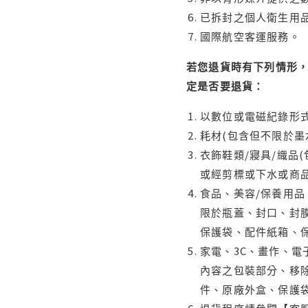
已拆封之個人衛生用品
國際航空客運服務。
若您退貨時有下列情形，
定是否要退貨：
以數位或電磁紀錄形式
耗材(包含但不限於墨
衣飾鞋類/寢具/織品
或經剪標或下水或商
食品、美容/保養用
限於瓶蓋、封口、封膜
保護袋、配件紙箱、
家電、3C、畫作、
內容之包裝部分、移除
件、原廠外盒、保護