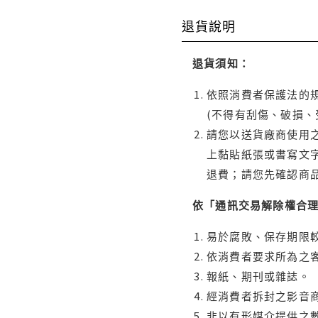
退貨說明
退貨須知：
依照消費者保護法的規
(不得有刮傷、破損、
請您以送貨廠商使用
上黏貼紙張或書寫文
退費；請您先確認商
依「通訊交易解除權合
易於腐敗、保存期限較
依消費者要求所為之客
報紙、期刊或雜誌。
經消費者拆封之影音
非以有形媒介提供之數