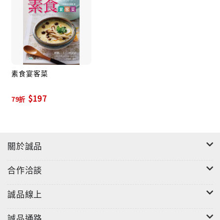
素食宴客菜
$197
79折
關於誠品
合作洽談
誠品線上
誠品通路