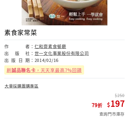
素食家常菜
作
者：
仁和齋素食餐廳
出
版
社：
世一文化事業股份有限公司
出
版
日
期：
2014/02/16
刷
誠品聯名卡
，天天享最高7%回饋
大量採購團購專區
250
197
79
查詢門市庫存