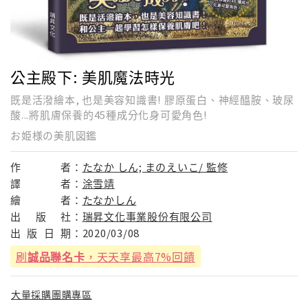
公主殿下: 美肌魔法時光
既是活潑繪本, 也是美容知識書! 膠原蛋白、神經醯胺、玻尿
酸...將肌膚保養的45種成分化身可愛角色!
お姫様の美肌図鑑
作
者：
たなか しん; まのえいこ/ 監修
譯
者：
涂雪靖
繪
者：
たなかしん
出
版
社：
瑞昇文化事業股份有限公司
出
版
日
期：
2020/03/08
刷
誠品聯名卡
，天天享最高7%回饋
大量採購團購專區