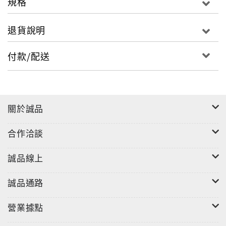
規格
‧形成肝斑的過程 ‧如何保養肝斑？ ‧雀斑、色素沉澱
雖然黑斑分成許多種類，但長在臉部時就叫作肝斑。肝
退貨說明
斑使用肝臟的「肝」這個字的原因是其顏色和肝臟的顏
色相似。肝斑會在臉頰、嘴邊、眼周、額頭等部位生
付款/配送
成。也會在鼻翼兩側對稱出現。
【皺紋的構造】
‧細紋和皺紋大不同 ‧如何遠離乾燥和紫外線？
關於誠品
因為笑、煩惱等表情變化而產生的叫表情紋、洗臉後嘴
巴周圍會出現的是乾燥性皺紋、眼部周圍則有細碎的小
合作洽談
細紋，當這些細紋變大且加深時就叫做皺紋。
誠品線上
【肌膚為何會粗糙？】
在醫學方面，肌膚粗糙是指因乾燥使角質層變得凹凸不
誠品通路
平的顆粒狀狀態。為肌膚粗糙感到困擾的人，大多是因
為錯誤的洗臉方式造成。皮膚明明很乾燥，但卻容易長
營業據點
青春痘且大量分泌皮脂的人，大部分是因為洗臉方式不