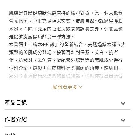
肌膚是身體健康狀況最直接的檢視對象，當一個人飲食
營養均衡、睡眠充足神采奕奕，皮膚自然也就顯得彈潤
水嫩。而除了充足的睡眠與飲食的調養之外，保養品也
是促進皮膚健康的另一種方法。
本書藉由「繪本+知識」的全新結合，先透過繪本讓五大
類型的美肌成分登場，接著再針對保濕、美白、抗老
化、抗發炎、去角質、隔絕紫外線等等的美肌成分進行
個別介紹。最後再由皮膚科專業醫師的角度，歸納出一
系列令膚況健康又漂亮的基礎知識，幫助你找出最適合
自己的保養方法。
展開看更多
大人小孩都適合閱讀，
產品目錄
既是繪本，亦是最佳美容知識書！
作者介紹
★本書收錄美肌基礎知識★
【什麼是斑點？】