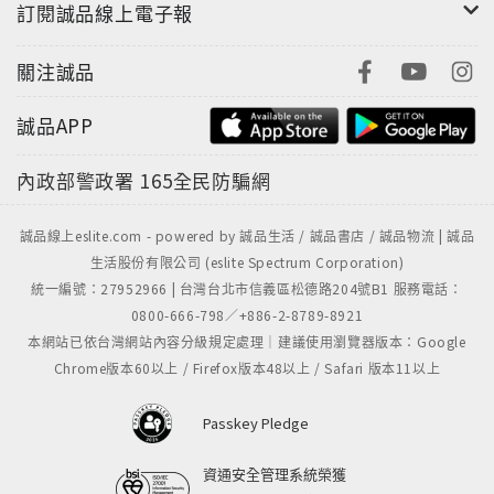
對。
訂閱誠品線上電子報
【膚質會改變】
關注誠品
大家都知道膚質因人而異，有油膩（油性肌膚）、也有
乾燥（乾性肌膚）等，但「錯認」自身膚質的人可不
誠品APP
少。膚質可能會因年齡增長、環境還有長年施行的美容
方法而逐漸改變。
內政部警政署
165全民防騙網
【敏感肌可能只是一場誤會？】
誠品線上eslite.com - powered by 誠品生活 / 誠品書店 / 誠品物流 | 誠品
使用保養品後長出皰疹又覺得癢、洗臉後皮膚覺得乾巴
生活股份有限公司 (eslite Spectrum Corporation)
統一編號：27952966 | 台灣台北市信義區松德路204號B1 服務電話：
巴的，有些人會從這些小問題就認為「自己是敏感
0800-666-798／+886-2-8789-8921
肌」。這大多數是因為肌膚狀態差而引起肌膚問題的情
本網站已依台灣網站內容分級規定處理｜建議使用瀏覽器版本：Google
況，不能稱得上是敏感肌。
Chrome版本60以上 / Firefox版本48以上 / Safari 版本11以上
【清潔是美肌的決定關鍵】
Passkey Pledge
肌膚保養的過程可說是從洗臉開始到洗臉結束。若是在
分泌的皮脂、來自外界的髒汙和沒有卸除乾淨的底妝之
資通安全管理系統榮獲
上再化上一層妝，就會對肌膚整體造成持續性的傷害。