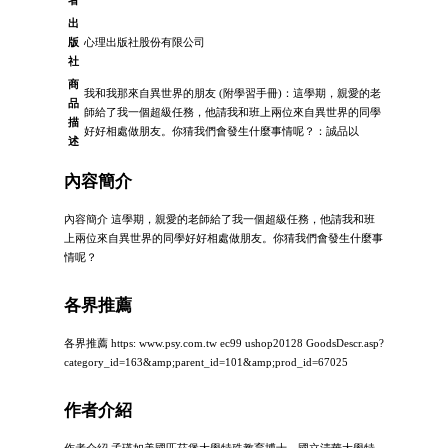
出
版
心理出版社股份有限公司
社
商
我和我那來自異世界的朋友 (附學習手冊)：這學期，親愛的老
品
師給了我一個超級任務，他請我和班上兩位來自異世界的同學
描
好好相處做朋友。你猜我們會發生什麼事情呢？：誠品以
述
內容簡介
內容簡介 這學期，親愛的老師給了我一個超級任務，他請我和班
上兩位來自異世界的同學好好相處做朋友。你猜我們會發生什麼事
情呢？
各界推薦
各界推薦 https: www.psy.com.tw ec99 ushop20128 GoodsDescr.asp?
category_id=163&amp;parent_id=101&amp;prod_id=67025
作者介紹
作者介紹 孟瑛如美國匹茲堡大學特殊教育博士，國立清華大學特