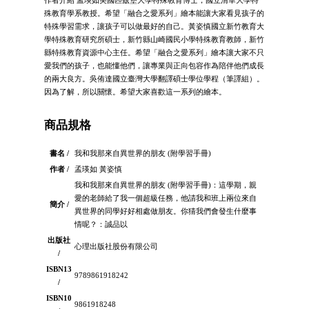
殊教育學系教授。希望「融合之愛系列」繪本能讓大家看見孩子的
特殊學習需求，讓孩子可以做最好的自己。黃姿慎國立新竹教育大
學特殊教育研究所碩士，新竹縣山崎國民小學特殊教育教師，新竹
縣特殊教育資源中心主任。希望「融合之愛系列」繪本讓大家不只
愛我們的孩子，也能懂他們，讓專業與正向包容作為陪伴他們成長
的兩大良方。吳侑達國立臺灣大學翻譯碩士學位學程（筆譯組）。
因為了解，所以關懷。希望大家喜歡這一系列的繪本。
商品規格
書名 /
我和我那來自異世界的朋友 (附學習手冊)
作者 /
孟瑛如 黃姿慎
我和我那來自異世界的朋友 (附學習手冊)：這學期，親
愛的老師給了我一個超級任務，他請我和班上兩位來自
簡介 /
異世界的同學好好相處做朋友。你猜我們會發生什麼事
情呢？：誠品以
出版社
心理出版社股份有限公司
/
ISBN13
9789861918242
/
ISBN10
9861918248