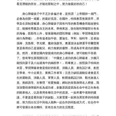
看見潛能的所在，才能在限制之中，努力做最好的自己！
身心障礙孩子中不乏許多偏才者，是所謂「上帝關掉一扇門，
必會為你開一扇窗」的最好見證。在國外，特殊教育推展得早，求
學及生涯制度暢通，身心障礙孩子因有均等的教育機會而能改變生
活，能擁有尊嚴及自主的未來。舉例來說，除在顯性障礙部分有名
的海倫．凱勒等人外，發展最晚的隱性障礙（例如：學習障礙及情
緒行為障礙），亦有遠者如牛頓、愛迪生、亨利．福特等，近者如
湯姆．克魯斯、李光耀、魔術強森等。奧運游泳金牌選手菲爾普斯
更是善用自己是過動兒、精力無窮的優勢，而成為非常成功的運動
員。然而，若要從國內發掘成功的身心障礙者，便可能較不容易
了。曾有學生跟我開玩笑：「中國史上成功的身心障礙者，大概只
能找到晏子及八仙過海中的鐵枴李！」而事實上，按照孩子特殊的
本質，學習障礙者會是很好的歌星、演藝人員、廣告設計者、創意
文學者、中小企業主、實務工作者等；注意力缺陷過動症者會是天
生的運動員、演藝人員、軍警人員、軟體遊戲設計師、觀光旅遊人
員、推銷員等。在整理「有愛無礙」網站的各類身障名人榜後，我
深深覺得身障能列名為成功者，多數原因是因為生命中有正向角色
的顯著他人，以及善用各種生活中的資源。一如本書中老師的建
議，不要盡是看到孩子的缺點，大家需要一副來自異世界的特殊眼
鏡，努力找出生活中與他人能夠一起合作的特點或方式，在合作中
將可發展出各自獨特、富有生命力的生活態度。