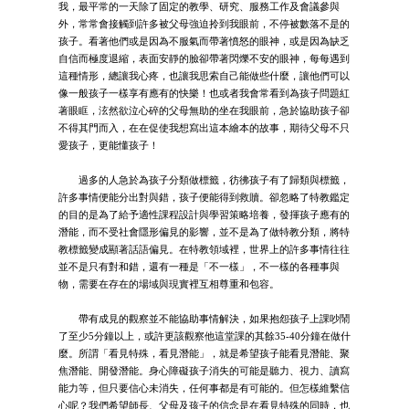
我，最平常的一天除了固定的教學、研究、服務工作及會議參與
外，常常會接觸到許多被父母強迫拎到我眼前，不停被數落不是的
孩子。看著他們或是因為不服氣而帶著憤怒的眼神，或是因為缺乏
自信而極度退縮，表面安靜的臉卻帶著閃爍不安的眼神，每每遇到
這種情形，總讓我心疼，也讓我思索自己能做些什麼，讓他們可以
像一般孩子一樣享有應有的快樂！也或者我會常看到為孩子問題紅
著眼眶，泫然欲泣心碎的父母無助的坐在我眼前，急於協助孩子卻
不得其門而入，在在促使我想寫出這本繪本的故事，期待父母不只
愛孩子，更能懂孩子！
過多的人急於為孩子分類做標籤，彷彿孩子有了歸類與標籤，
許多事情便能分出對與錯，孩子便能得到救贖。卻忽略了特教鑑定
的目的是為了給予適性課程設計與學習策略培養，發揮孩子應有的
潛能，而不受社會隱形偏見的影響，並不是為了做特教分類，將特
教標籤變成顯著話語偏見。在特教領域裡，世界上的許多事情往往
並不是只有對和錯，還有一種是「不一樣」，不一樣的各種事與
物，需要在存在的場域與現實裡互相尊重和包容。
帶有成見的觀察並不能協助事情解決，如果抱怨孩子上課吵鬧
了至少5分鐘以上，或許更該觀察他這堂課的其餘35-40分鐘在做什
麼。所謂「看見特殊，看見潛能」，就是希望孩子能看見潛能、聚
焦潛能、開發潛能。身心障礙孩子消失的可能是聽力、視力、讀寫
能力等，但只要信心未消失，任何事都是有可能的。但怎樣維繫信
心呢？我們希望師長、父母及孩子的信念是在看見特殊的同時，也