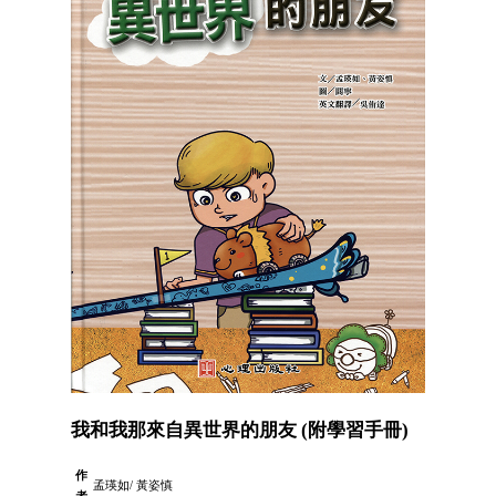
我和我那來自異世界的朋友 (附學習手冊)
作
孟瑛如/ 黃姿慎
者