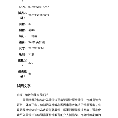
/
EAN /
9789861918242
誠品26
2682150588003
碼 /
頁數 /
32
開數 /
菊8K
裝訂 /
H:精裝
語言 /
94:中 英對照
尺寸 /
29.7X21CM
級別 /
N:無
重量(g)
320
/
提供維
無
修 /
試閱文字
自序 : 給教師及家長的話
學習障礙及情緒行為障礙這兩者皆屬於隱性障礙，也就是智力
正常、外表正常，但卻因為神經心理因素導致無法正常學習者，或
是因長期情緒或行為表現顯著異常，嚴重影響學校適應者，通常會
晚至入學後才被確認需要特殊教育的介入與協助。身為特教老師的