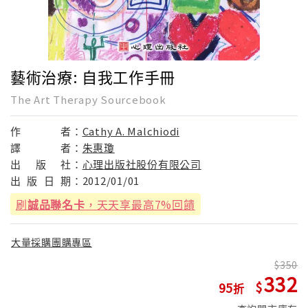
藝術治療: 自我工作手冊
The Art Therapy Sourcebook
作
者：
Cathy A. Malchiodi
譯
者：
朱惠瓊
出
版
社：
心理出版社股份有限公司
出
版
日
期：
2012/01/01
刷
誠品聯名卡
，天天享最高7%回饋
大量採購團購專區
350
332
95