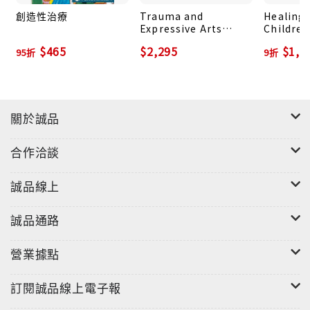
創造性治療
Trauma and
Healing
Expressive Arts
Children
Therapy: Brain,
Field Th
$465
$2,295
$1,0
95折
9折
Body, and
Sensori
Imagination in the
Therapy
Healing Process
the Emb
Develop
Milesto
關於誠品
合作洽談
誠品線上
誠品通路
營業據點
訂閱誠品線上電子報