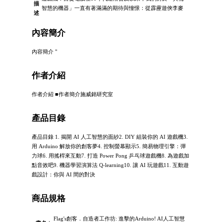
描
智慧的機器」一直有著滿滿的期待與憧憬：從霹靂遊俠李麥
述
內容簡介
內容簡介 "
作者介紹
作者介紹 ■作者簡介施威銘研究室
產品目錄
產品目錄 1. 揭開 AI 人工智慧的面紗2. DIY 組裝你的 AI 遊戲機3.
用 Arduino 解放你的創客夢4. 控制螢幕顯示5. 簡易物理引擎：彈
力球6. 用搖桿來互動7. 打造 Power Pong 乒乓球遊戲機8. 為遊戲加
點音效吧9. 機器學習演算法 Q-learning10. 讓 AI 玩遊戲11. 互動遊
戲設計：你與 AI 間的對決
商品規格
Flag's創客．自造者工作坊: 進擊的Arduino! AI人工智慧