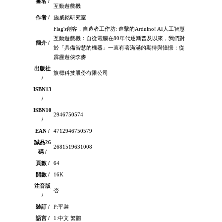
書名 /
互動遊戲機
作者 /
施威銘研究室
Flag's創客．自造者工作坊: 進擊的Arduino! AI人工智慧
互動遊戲機：自從電腦在80年代逐漸普及以來，我們對
簡介 /
於「具備智慧的機器」一直有著滿滿的期待與憧憬：從
霹靂遊俠李麥
出版社
旗標科技股份有限公司
/
ISBN13
/
ISBN10
2946750574
/
EAN /
4712946750579
誠品26
2681519631008
碼 /
頁數 /
64
開數 /
16K
注音版
否
/
裝訂 /
P:平裝
語言 /
1:中文 繁體