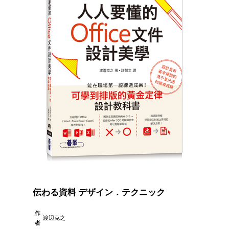
伝わる資料 デザイン．テクニック
作
渡辺克之
者