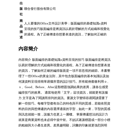
出
版
聯合發行股份有限公司
社
商
人人要懂的Office文件設計美學：版面編排的基礎知識x資料
品
呈現的技巧版面編排是將資訊以易於理解的方式組織和視覺化
描
的過程。為了正確傳達你想要表達的資訊，了解如何正確的
述
內容簡介
內容簡介 版面編排的基礎知識x資料呈現的技巧 版面編排是將資訊
以易於理解的方式組織和視覺化的過程。為了正確傳達你想要表達
的資訊，了解如何正確的編排版面是一項不容忽視的細節。本書整
理了一些Office的黃金法則，其中包含版面編排的基本知識以及如
何讓資料呈現得簡單易懂所需的設計技巧。所有範例都會利用ｏ、
ｘ、Good、Before、After這類標題強調結果的差異，讓各位感受
編排技巧的效果。 適當地使用「文字」這項資訊，就能更有說服
力 文字是為了閱讀而排列的資訊。要讓文字變得容易閱讀需要了
解一些技巧。每種字型都有自己的特色與不同的質感，若能依照資
料的目的與想傳遞的內容選擇適當的字型，如此一來，字型的質感
與訊息就能一致，說服力也更上一層樓。 掌握傳遞想法的設計力
就算是商業資料也未必得中規中矩。不妨試著讓標題或一部分小標
的粗細與大小產生差異。差異越明顯，詞彙的印象就更強烈與明