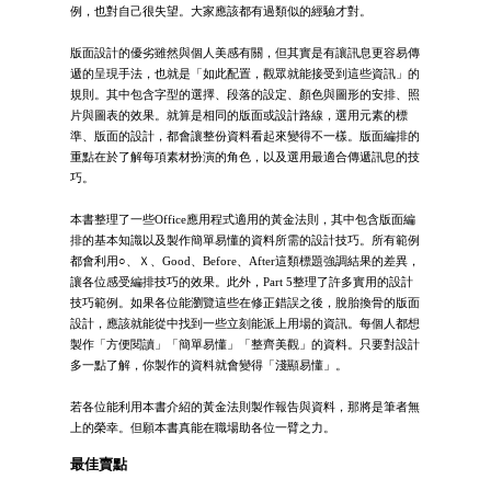
例，也對自己很失望。大家應該都有過類似的經驗才對。
版面設計的優劣雖然與個人美感有關，但其實是有讓訊息更容易傳
遞的呈現手法，也就是「如此配置，觀眾就能接受到這些資訊」的
規則。其中包含字型的選擇、段落的設定、顏色與圖形的安排、照
片與圖表的效果。就算是相同的版面或設計路線，選用元素的標
準、版面的設計，都會讓整份資料看起來變得不一樣。版面編排的
重點在於了解每項素材扮演的角色，以及選用最適合傳遞訊息的技
巧。
本書整理了一些Office應用程式適用的黃金法則，其中包含版面編
排的基本知識以及製作簡單易懂的資料所需的設計技巧。所有範例
都會利用○、Ｘ、Good、Before、After這類標題強調結果的差異，
讓各位感受編排技巧的效果。此外，Part 5整理了許多實用的設計
技巧範例。如果各位能瀏覽這些在修正錯誤之後，脫胎換骨的版面
設計，應該就能從中找到一些立刻能派上用場的資訊。每個人都想
製作「方便閱讀」「簡單易懂」「整齊美觀」的資料。只要對設計
多一點了解，你製作的資料就會變得「淺顯易懂」。
若各位能利用本書介紹的黃金法則製作報告與資料，那將是筆者無
上的榮幸。但願本書真能在職場助各位一臂之力。
最佳賣點