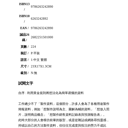
ISBN13
9786263242890
/
ISBN10
6263242892
/
EAN /
9786263242890
誠品26
2682251501000
碼 /
頁數 /
224
裝訂 /
P:平裝
語言 /
1:中文 繁體
尺寸 /
23X17X1.3CM
級別 /
N:無
試閱文字
自序 : 利用黃金規則將想法化為簡單易懂的資料
工作總少不了「製作資料」這個部分，許多人會為了各種用途製作
簡報資料，例如「想製作說明為主、圖解為輔的資料」「想放入照
片，說明商品概念」「想製作銷售資料記錄表與預測報告表」。
此時大部分的人會模仿前輩的版型，或是從雜誌或網路尋找靈感，
抑或以自己的方法製作資料，但往往完成度與投注的勞力不成比