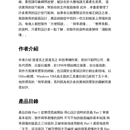
確。要想讓印象瞬間改變，祕訣在於大膽地讓元素產生差異。 提
供實用的技巧範例，幫助你的文件脫胎換骨 此外，本書更整理了
許多實用的設計技巧範例。如果各位能瀏覽這些在修正錯誤之後，
脫胎換骨的版面設計，應該就能從中找到一些立刻能派上用場的資
訊。每個人都想製作「方便閱讀」、「簡單易懂」、「整齊美觀」
的資料。只要對設計多一點了解，你製作的資料就會變得「淺顯易
懂」。
作者介紹
作者介紹 渡邊克之渡邊克之 科技專欄作家。曾於IT顧問公司、廣
告代理商、出版社服務，於1996年開始獨立接案，在出版規劃、
寫作方面擁有豐富的經驗，也活躍於企業採訪與行銷企劃領域。以
Office軟體、Windows VBA為主題的工具書目前已經寫了五十本。
他所撰寫的「簡單易懂」系列因為有許多的實例與豐富的圖解而廣
受好評。
產品目錄
產品目錄 Part 1 從整理思緒開始 用心設計資料的意義 Part 2 掌握
基本規則，製作簡單易懂的資料 不可不知的版面編排基本知識 簡
單易懂的版面之三項規則 正確有效地使用顏色 Part 3 適當地使用
「文字」這項資訊 了解字體與文字編排 編排簡單易懂的文章 Part