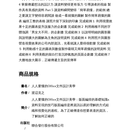
4 掌握傳遞想法的設計力 讓資料變得更有張力 引導讀者的視線 製
作具有美感的資料 Part 5 讓資料瞬間變得「簡單易懂」的範例 總
之要讓文字變得容易閱讀 做成一看就懂的圖解 製作簡單易懂的圖
表 編排工整的表格 讓照片留下深刻的印象 完成範例１ 利用視覺效
果十足的圖表提升說服力的企劃書 完成範例２ 利用兩種不同的字
體強調「男女大不同」的企劃書 完成範例３ 以說明明細的圓形圖
與說明擴大的圖解為主角的說明資料 完成範例４ 利用照片與圖形
營造視覺效果的公司內部資訊，光看就讓人覺得很歡樂 完成範例
５ 利用動感十足的圖表與數值製作吸睛又簡單易懂的說明資料 完
成範例６ 利用美觀的留白打造沉靜氣氛的頁面企劃書 完成範例７
大膽地放大圖示，正確傳遞主旨的宣傳單
商品規格
書名 /
人人要懂的Office文件設計美學
作者 /
渡辺克之
人人要懂的Office文件設計美學：版面編排的基礎知識x
資料呈現的技巧版面編排是將資訊以易於理解的方式組
簡介 /
織和視覺化的過程。為了正確傳達你想要表達的資訊，
了解如何正確的
出版社
聯合發行股份有限公司
/