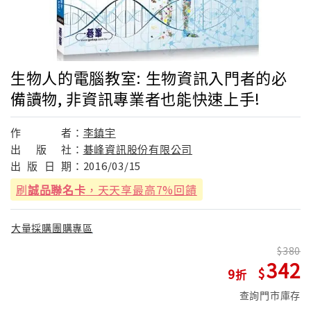
生物人的電腦教室: 生物資訊入門者的必
備讀物, 非資訊專業者也能快速上手!
作
者：
李鎮宇
出
版
社：
碁峰資訊股份有限公司
出
版
日
期：
2016/03/15
刷
誠品聯名卡
，天天享最高7%回饋
大量採購團購專區
380
342
9
查詢門市庫存