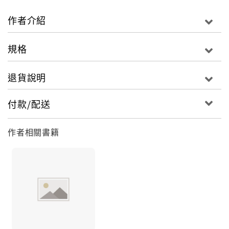
以因應研究所需的「資訊技能」。
作者介紹
透過本書，您可以：
學會基礎Linux指令，了解重要操作指令。
規格
學會高通量定序基礎操作，實戰生物資訊入門。
藉由GPU輔助運算實際展示，感受繪圖卡潛在威力。
退貨說明
透過研究流程腳本設計，實現計算全自動。
藉由計算平台設定指南，部署圖形化雲端服務。
付款/配送
作者相關書籍