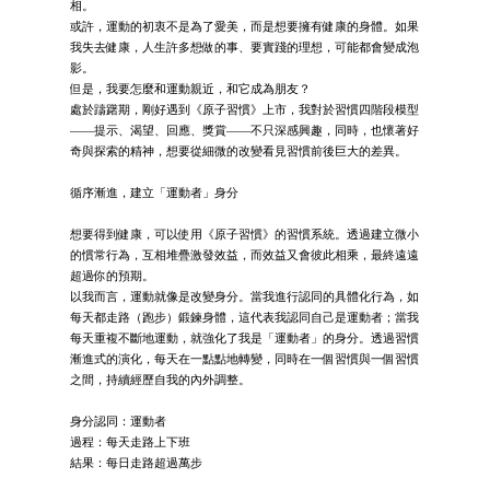
相。
或許，運動的初衷不是為了愛美，而是想要擁有健康的身體。如果
我失去健康，人生許多想做的事、要實踐的理想，可能都會變成泡
影。
但是，我要怎麼和運動親近，和它成為朋友？
處於躊躇期，剛好遇到《原子習慣》上市，我對於習慣四階段模型
——提示、渴望、回應、獎賞——不只深感興趣，同時，也懷著好
奇與探索的精神，想要從細微的改變看見習慣前後巨大的差異。
循序漸進，建立「運動者」身分
想要得到健康，可以使用《原子習慣》的習慣系統。透過建立微小
的慣常行為，互相堆疊激發效益，而效益又會彼此相乘，最終遠遠
超過你的預期。
以我而言，運動就像是改變身分。當我進行認同的具體化行為，如
每天都走路（跑步）鍛鍊身體，這代表我認同自己是運動者；當我
每天重複不斷地運動，就強化了我是「運動者」的身分。透過習慣
漸進式的演化，每天在一點點地轉變，同時在一個習慣與一個習慣
之間，持續經歷自我的內外調整。
身分認同：運動者
過程：每天走路上下班
結果：每日走路超過萬步