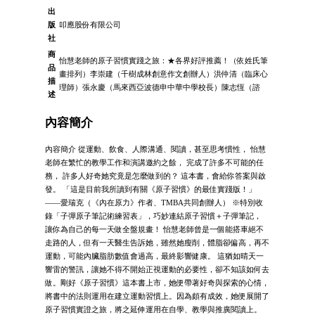
出
版
叩應股份有限公司
社
商
怡慧老師的原子習慣實踐之旅：★各界好評推薦！（依姓氏筆
品
畫排列）李崇建（千樹成林創意作文創辦人）洪仲清（臨床心
描
理師）張永慶（馬來西亞波德申中華中學校長）陳志恆（諮
述
內容簡介
內容簡介 從運動、飲食、人際溝通、閱讀，甚至思考慣性， 怡慧
老師在繁忙的教學工作和演講邀約之餘， 完成了許多不可能的任
務， 許多人好奇她究竟是怎麼做到的？ 這本書，會給你答案與啟
發。 「這是目前我所讀到有關《原子習慣》的最佳實踐版！」
——愛瑞克（《內在原力》作者、TMBA共同創辦人） ※特別收
錄「子彈原子筆記術練習表」，巧妙連結原子習慣＋子彈筆記，
讓你為自己的每一天做全盤規畫！ 怡慧老師曾是一個能搭車絕不
走路的人，但有一天醫生告訴她，雖然她瘦削，體脂卻偏高，再不
運動，可能內臟脂肪數值會過高，最終影響健康。 這猶如晴天一
響雷的警訊，讓她不得不開始正視運動的必要性，卻不知該如何去
做。剛好《原子習慣》這本書上市，她便帶著好奇與探索的心情，
將書中的法則運用在建立運動習慣上。因為頗有成效，她便展開了
原子習慣實證之旅，將之延伸運用在自學、教學與推廣閱讀上。