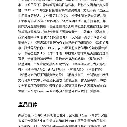
家、《親子天下》翻轉教育網站駐站作家、新北市立圖書館真人圖
書、2019~2023年教育部圖書館事業諮詢委員、文化部第39次線上
主題書展策展人、文化部第41和42次中小學生讀物選介評審、新
加坡教育部2022年「世界書香日暨文學四月天」的主講嘉賓。推
動閱讀經歷豐厚完整，曾受邀臺灣各大報章雜誌及電視節目進行閱
讀教育議題專訪，被媒體譽為「閱讀傳道士」。著作：《愛讀書：
我如何翻轉8000個孩子的閱讀信仰》《大閱讀：讓孩子學會27種
關鍵能力》《療癒26顆破碎的心：怡慧老師的閱讀課》《說個好故
事，讓世界記住你！TEDxTaipei行動夢想家教你用8分鐘散播好點
子，改變全世界！》《見字如晤：那些古人書信中最美麗的想念與
遇見，帶領我們跨越千年，重拾未曾遺忘的感動》《星讀物語──
怡慧老師十二星座的閱讀配對處方箋》《國學潮人誌，古人超有
料》《國學潮人誌2：古人超有才》《有情人間》《用書打怪》
《怡慧老師的原子習慣實踐之旅》《用書脫魯的一生閱讀術》獲選
文化部第42次中小學生優良讀物《談情說愛，古人超有哏：10堂
文學家瘋傳的愛情課》榮獲好書大家讀第80梯次入選書Facebook
追蹤：宋怡慧Facebook粉絲專頁：怡慧老師～我們「愛讀書」
產品目錄
產品目錄 〈自序〉拆除習慣天花板，越習慣越自由 〈前言〉習慣
養成四步驟與人生的完美連結和實踐 Part 1 原子習慣的自我實踐
★沒有做不到，只有想不到——從不運動到運動者 循序漸進，建