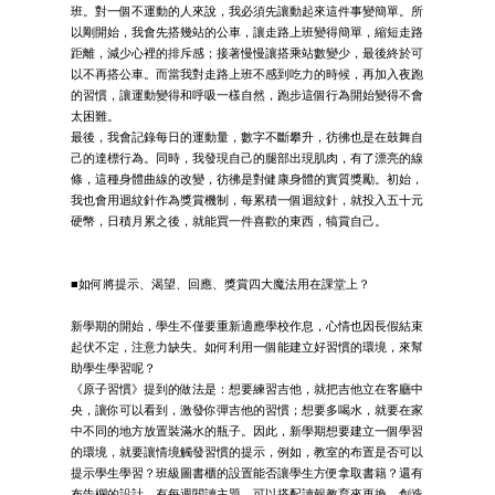
班。對一個不運動的人來說，我必須先讓動起來這件事變簡單。所
以剛開始，我會先搭幾站的公車，讓走路上班變得簡單，縮短走路
距離，減少心裡的排斥感；接著慢慢讓搭乘站數變少，最後終於可
以不再搭公車。而當我對走路上班不感到吃力的時候，再加入夜跑
的習慣，讓運動變得和呼吸一樣自然，跑步這個行為開始變得不會
太困難。
最後，我會記錄每日的運動量，數字不斷攀升，彷彿也是在鼓舞自
己的達標行為。同時，我發現自己的腿部出現肌肉，有了漂亮的線
條，這種身體曲線的改變，彷彿是對健康身體的實質獎勵。初始，
我也會用迴紋針作為獎賞機制，每累積一個迴紋針，就投入五十元
硬幣，日積月累之後，就能買一件喜歡的東西，犒賞自己。
■如何將提示、渴望、回應、獎賞四大魔法用在課堂上？
新學期的開始，學生不僅要重新適應學校作息，心情也因長假結束
起伏不定，注意力缺失。如何利用一個能建立好習慣的環境，來幫
助學生學習呢？
《原子習慣》提到的做法是：想要練習吉他，就把吉他立在客廳中
央，讓你可以看到，激發你彈吉他的習慣；想要多喝水，就要在家
中不同的地方放置裝滿水的瓶子。因此，新學期想要建立一個學習
的環境，就要讓情境觸發習慣的提示，例如，教室的布置是否可以
提示學生學習？班級圖書櫃的設置能否讓學生方便拿取書籍？還有
布告欄的設計，有每週閱讀主題，可以搭配讀報教育來更換，創造