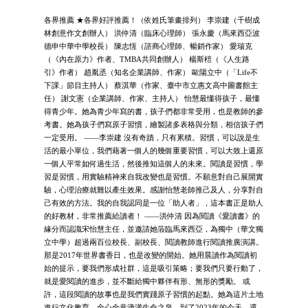
各界推薦 ★各界好評推薦！（依姓氏筆畫排列） 李崇建（千樹成
林創意作文創辦人） 洪仲清（臨床心理師） 張永慶（馬來西亞波
德申中華中學校長） 陳志恆（諮商心理師、暢銷作家） 愛瑞克
（《內在原力》作者、TMBA共同創辦人） 楊斯棓（《人生路
引》作者） 趙胤丞（知名企業講師、作家） 歐陽立中（「Life不
下課」節目主持人） 蔡淇華（作家、臺中市立惠文高中圖書館主
任） 謝文憲（企業講師、作家、主持人） 怡慧最懂得孩子，最懂
得青少年。她為青少年寫的書，孩子們都非常受用，也是教師的參
考書。她為孩子們寫原子習慣，繪製諸多表格與分類，相信孩子們
一定受用。 ——李崇建 沒有奇蹟，只有累積。習慣，可以說是生
活的最小單位，我們藉著一個人的幾個重要習慣，可以大致上還原
一個人平常如何過生活，然後推知這個人的未來。閱讀是習慣，學
習是習慣，用實驗精神來自我改變也是習慣。不願意對自己展開實
驗，心理治療就難以產生效果。感謝怡慧老師推己及人，分享對自
己有效的方法。我的自我認同是一位「助人者」，這本書正是助人
的好教材，非常推薦給讀者！ ——洪仲清 因為閱讀《愛讀書》的
緣分而認識宋怡慧主任，並邀請她蒞臨馬來西亞，為獨中（華文獨
立中學）超過兩百位校長、副校長、閱讀教師進行閱讀推廣演講。
那是2017年世界書香日，也是改變的開始。她用晨讀作為閱讀初
始的提示，要我們形成社群，這是吸引策略；要我們只要行動了，
就是愛閱讀的進步，並不斷給獨中夥伴有形、無形的獎勵。 或
許，這段閱讀的故事也是我們實踐原子習慣的起點。她為這片土地
進行文化教育，全心全意滴灌生命之泉，到了2023年的今天，還