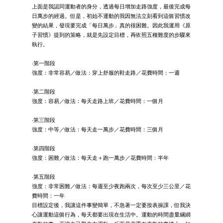
上面是我認同運動者的身分，透過每日增加走路強度，最後完成每
日萬步的經過。但是，初始不運動的我因無法立刻看到這個習慣改
變的結果，發現要完成「每日萬步」真的很困難。因此我運用《原
子習慣》提到的策略，就是先設定目標，再依照五種難度的步驟來
執行。
‧第一階段
強度：非常容易／做法：穿上舒服的鞋走路／花費時間：一週
‧第二階段
強度：容易／做法：每天走路上班／花費時間：一個月
‧第三階段
強度：中等／做法：每天走一萬步／花費時間：三個月
‧第四階段
強度：困難／做法：每天走＋跑一萬步／花費時間：半年
‧第五階段
強度：非常困難／做法：每週至少夜跑兩次，每次至少三公里／花
費時間：一年
目標設定後，我讓這件事變簡單，不急著一定要按表操課，但我決
心讓運動這個行為，每天都要出現在生活中。運動的時間盡量綑綁