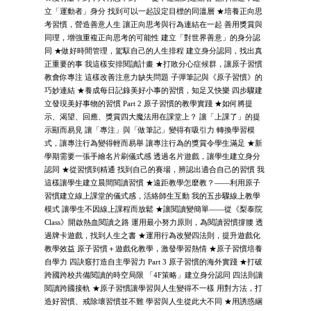
立「運動者」身分 找到可以一起設定目標的同溫層 ★培養正向思
考習慣，營造善意人生 讓正向思考與行為連結在一起 善用獎賞與
同理，增強重複正向思考的可能性 建立「對世界善意」的身分認
同 ★做好時間管理，駕馭自己的人生排程 建立身分認同，找出真
正重要的事 我這樣安排閱讀計畫 ★打敗分心症候群，讓原子習慣
教會你專注 這樣改善注意力缺失問題 子彈筆記與《原子習慣》的
巧妙連結 ★養成每日記錄美好小事的習慣，知足又快樂 四步驟建
立發現美好事物的習慣 Part 2 原子習慣的教學實踐 ★如何將提
示、渴望、回應、獎賞四大魔法用在課堂上？ 讓「上課了」的提
示顯而易見 讓「專注」與「做筆記」變得有吸引力 轉換學習模
式，讓專注行為變得輕而易舉 讓專注行為的獎賞令學生滿足 ★新
學期需要一張手繪名片刷儀式感 透過名片遊戲，讓學生建立身分
認同 ★從習慣到精通 找到自己的賽場，辨認出適合自己的習慣 我
這樣讓學生建立晨間閱讀習慣 ★遠距教學怎麼教？——利用原子
習慣建立線上課堂的儀式感，活絡師生互動 我的五步驟線上教學
模式 讓學生不因線上課程而放鬆 ★讓閱讀變簡單——從《梨泰院
Class》開啟熱血閱讀之路 運用最小努力原則，為閱讀習慣撐腰 透
過牌卡遊戲，找到人生之書 ★運用行為改變四法則，提升遊戲化
教學效益 原子習慣＋遊戲化教學，激發學習熱情 ★原子習慣培養
自學力 四訣竅打造自主學習力 Part 3 原子習慣的海外實踐 ★打破
跨國跨校共備閱讀的時空局限 「4F策略」建立身分認同 四法則讓
閱讀跨國接軌 ★原子習慣讓學習與人生變得不一樣 用對方法，打
造好習慣、戒除壞習慣並不難 學習與人生從此大不同 ★用誘惑綑