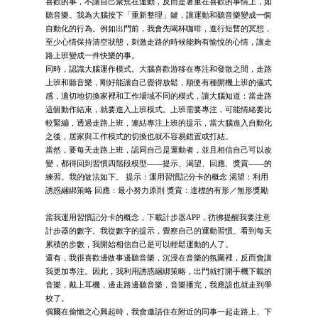
喜歡的事，不讓自己聚焦在運動，反而是著重在喜歡的事情上，如
聽音樂。我為大腦按下「重新整理」鍵，讓運動和聽音樂變成一個
自動化的行為。例如出門前，我會先喝杯咖啡，進行短暫的冥想，
至少心情保持清空狀態，刺激走路的時候能夠有愉悅的心情，讓走
路上班變成一件快樂的事。
同時，認識大腦運作模式。大腦喜歡游移在專注和發散之間，走路
上班和聽音樂，剛好能讓自己覺得放鬆，順便有種開機上班的儀式
感，適切地切換家裡和工作場域不同的模式，讓大腦知道：當走路
這個動作結束，就要進入上班模式。上班需要專注，可能情緒要比
較緊繃，透過走路上班，連結專注上班的提示，當大腦進入自動化
之後，居家與工作模式的切換也就不容易錯置或打結。
當然，要每天走路上班，認同自己是運動者，並且相信自己可以改
變，都得回到習慣四階段模型——提示、渴望、回應、獎賞——的
練習。我的做法如下。 提示：運用習慣記分卡的概念 渴望：利用
誘惑綑綁策略 回應：最小努力原則 獎賞：達標的有形／無形獎勵
當我運用習慣記分卡的概念，下載計步器APP，彷彿提醒我要注意
計步器的數字。我從數字的提示，覺察自己的運動習慣。看到每天
累積的步數，我開始相信自己是可以輕鬆運動的人了。
還有，我很喜歡邊做事邊聽音樂，沉浸在音樂的氛圍裡，反而會讓
我更加專注。因此，我利用誘惑綑綁策略，出門就打開手機下載的
音樂，戴上耳機，邊走路邊聽音樂，音樂播完，我應該也就走到學
校了。
偶爾在偷懶之心興起時，我會邀請住在附近的同事一起走路上、下