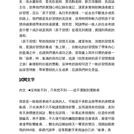
友：張永慶校長、姜兆彤老師、黃浩勳老師、劉又瑄藥師、吳昌諭
主任，並將他們的實踐心得記錄在後記，讓更多實例鼓舞讀者建立
好習慣，且以「原子習慣」為日常的實踐，一起走在不斷進步成長
的路上。我們都是良好習慣的見證者，並用時間和毅力證明原子習
慣持續累積帶來的快速躍遷。我常想，閱讀帶給一個人的生命奇蹟
是什麼？或許就是我與《原子習慣》從遇見到實踐，實踐到再創的
過程。
《原子習慣》幫助我拆除了習慣天花板，建置有效、清楚的習慣系
統，更讓好習慣的養成「無上限」。自動化的好習慣除了帶來內心
的盈滿之外，也讓我們邁向成功之路。當我畫上寫作日曆的最後一
顆「蘋果」時，集滿的寫作記號，也讓《怡慧老師的原子習慣實踐
之旅》象徵順利出版的獎勵。這神奇的旅程印證了一個好習慣真能
如滾雪球般，帶來豐碩的人生成果，且讓我們終生受益。
試閱文字
內文 : ■沒有做不到，只有想不到——從不運動到運動者
我曾是一個能搭車絕不走路的人。可能是不喜歡走路帶來的身體濕
黏感，汗水淋漓不只不能讓我覺得舒壓，反而讓我有些煩躁，直到
有天身體微恙就診，醫生告訴我：「你看起來很瘦削，但是你的體
脂偏高，再不運動，不久後可能內臟脂肪數值也會過高，最後可能
會連帶影響健康。」醫生的話猶如晴天一響雷的警訊，我開始觀察
我的BMI值、基礎代謝率，從客觀數字來推論自己的「健康」真