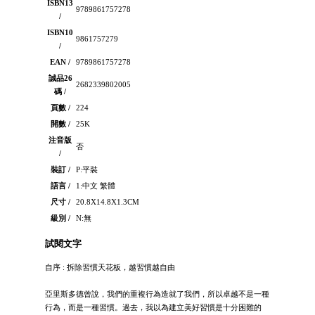
ISBN13
9789861757278
/
ISBN10
9861757279
/
EAN /
9789861757278
誠品26
2682339802005
碼 /
頁數 /
224
開數 /
25K
注音版
否
/
裝訂 /
P:平裝
語言 /
1:中文 繁體
尺寸 /
20.8X14.8X1.3CM
級別 /
N:無
試閱文字
自序 : 拆除習慣天花板，越習慣越自由
亞里斯多德曾說，我們的重複行為造就了我們，所以卓越不是一種
行為，而是一種習慣。過去，我以為建立美好習慣是十分困難的