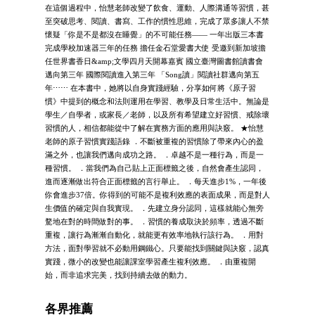
在這個過程中，怡慧老師改變了飲食、運動、人際溝通等習慣，甚
至突破思考、閱讀、書寫、工作的慣性思維，完成了眾多讓人不禁
懷疑「你是不是都沒在睡覺」的不可能任務—— 一年出版三本書
完成學校加速器三年的任務 擔任金石堂愛書大使 受邀到新加坡擔
任世界書香日&amp;文學四月天開幕嘉賓 國立臺灣圖書館讀書會
邁向第三年 國際閱讀進入第三年 「Song讀」閱讀社群邁向第五
年⋯⋯ 在本書中，她將以自身實踐經驗，分享如何將《原子習
慣》中提到的概念和法則運用在學習、教學及日常生活中。無論是
學生／自學者，或家長／老師，以及所有希望建立好習慣、戒除壞
習慣的人，相信都能從中了解在實務方面的應用與訣竅。 ★怡慧
老師的原子習慣實踐語錄 ．不斷被重複的習慣除了帶來內心的盈
滿之外，也讓我們邁向成功之路。 ．卓越不是一種行為，而是一
種習慣。 ．當我們為自己貼上正面標籤之後，自然會產生認同，
進而逐漸做出符合正面標籤的言行舉止。 ．每天進步1%，一年後
你會進步37倍。你得到的可能不是複利效應的表面成果，而是對人
生價值的確定與自我實現。 ．先建立身分認同，這樣就能心無旁
騖地在對的時間做對的事。 ．習慣的養成取決於頻率，透過不斷
重複，讓行為漸漸自動化，就能更有效率地執行該行為。 ．用對
方法，面對學習就不必動用鋼鐵心。只要能找到關鍵與訣竅，認真
實踐，微小的改變也能讓課室學習產生複利效應。 ．由重複開
始，而非追求完美，找到持續去做的動力。
各界推薦