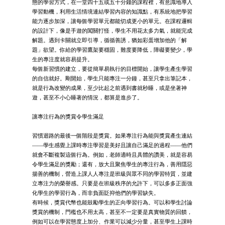
態的學習方式，在一堂四十五或五十分鐘的課程裡，有意識地導入
學習動機，利用生活情境連結學習內容的知識點，有系統地把學習
能力逐步加深，讓每個學習單元都能切成更小的單元。在課程邏輯
的設計下，像是手遊的闖關打怪，學生不用花太多力氣，就能完成
解題。遇到卡關就立即引導，循循善誘，猶如彩蛋增加他的「解
題」欲望。你給的學習鷹架要穩固，難度要降低，障礙要變少，學
生的專注度就容易提升。
每個新習慣的建立，要從簡單易執行的目標開始，讓學生產生學習
的自信就好。剛開始，學生只能專注一分鐘，甚至只拿出筆記本，
就是行為改變的成果，至少比起之前遇到書就秒睡，或是坐著神
遊，甚至不小心睡著的情況，都算是進步了。
讓專注行為的獎賞令學生滿足
習慣迴路的最後一個階段是獎賞。如果專注行為能與獎賞產生連結
——學生感覺上課時專注學習是美好且讓自己滿足的過程——他們
就會不斷複製這個行為。例如，老師適時且具體的讚美，就是容易
令學生滿足的獎勵；還有，放大且聚焦學生的專注行為，善用隱惡
揚善的機制，營造上課人人專注是班級與眾不同的學習特質，並建
立專注力的榮譽感。只要是在班級秩序的允許下，可以多多正面強
化學生的學習行為，而非負面貶抑他們的學習缺失。
有時候，獎賞代幣也能鼓勵學生的正向學習行為。可以和學生討論
獎賞的機制，門檻也不用太高，甚至不一定要是真實物質的回饋，
例如可以在學習態度上加分、作業可以減少分量，甚至學生上課時