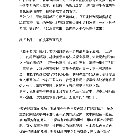
一個學習的強大氣場。看似微小的環境改變，卻能讓學生在充滿學
習氛圍的環境中，輕鬆養成學習的習慣。
用對方法，面對學習就不必動用鋼鐵心。只要能找到關鍵與訣竅，
認真實踐，微小的改變也能讓課室學習產生複利效應，一如《原子
習慣》提到的：「如滾雪球般，為你的人生帶來豐碩成果！」
讓「上課了」的提示顯而易見
《原子習慣》提到，習慣迴路的第一步驟是與提示連結。「上課
了」的提示越明顯，越能讓學生專注於課室學習，這就是所謂的建
立上課的儀式感。《三十秒專注力法則》說過，讓精神集中可利用
「三聲法」，透過感官轉移，專注在聽覺的集中，不只可消除雜
念，也能作為課程進行前的收心操，利用專注力的訓練，引導學生
進入學習儀式。進行三聲法時，曾意外發現上課環境過於嘈雜容易
使人分心，讓教室安靜，改變不友善的環境是當務之急。
還有，我會請學生在課桌上只放置五色筆和筆記本，讓桌上物品簡
單不紊亂，以免影響學習的專注。五色筆的作用如下。
•藍色略讀筆的魔法：我會請學生先用藍色筆進行略讀標示，先為
重要的關鍵詞或句子進行第一次的閱讀記錄。文本關鍵色＝藍色。
•紅色重點筆的魔法：上課時老師強調的重點，用紅筆再次標示圈
點，有效增強記憶點，進行學習的重點記錄。文本考點色＝紅色。
•綠色詰問筆的魔法：對於研讀的主題若有疑惑，就以綠色筆記