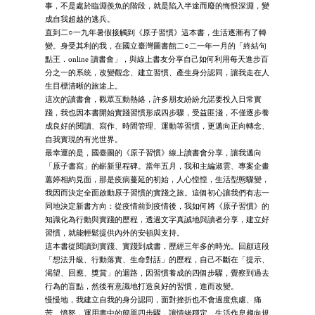
事，不是處於臨淵羨魚的階段，就是陷入半途而廢的悔恨深淵，變
成自我超越的逃兵。
直到二○一九年暑假接觸到《原子習慣》這本書，生活逐漸有了轉
變。身受其利的我，在國立臺灣圖書館二○二一年一月的「終結句
點王．online 讀書會」，與線上書友分享自己如何利用每天進步百
分之一的系統，改變觀念、建立習慣、產生身分認同，讓我走在人
生目標清晰的旅途上。
這次的讀書會，觀眾互動熱絡，許多朋友紛紛允諾要投入日常實
踐，我也因本書開始實踐習慣形成四步驟，受益匪淺，不僅逐步養
成良好的閱讀、寫作、時間管理、運動等習慣，更邁向正向轉念、
自我實現的有光世界。
最幸運的是，國臺圖的《原子習慣》線上讀書會分享，讓我邁向
「原子書寫」的嶄新里程碑。當年五月，我和主編淑雲、專案企畫
蕙婷相約見面，那是疫病蔓延的初始，人心惶惶，生活型態驟變，
我因而決定全面啟動原子習慣的實踐之旅。這個初心讓我們有志一
同地決定新書方向：從疫情前到疫情後，我如何將《原子習慣》的
知識化為行動與實踐的歷程，透過文字真誠地與讀者分享，建立好
習慣，就能輕鬆提供內外的安頓與支持。
這本書從閱讀到實踐、實踐到成書，歷經三年多的時光。回顧這段
「想法升級、行動落實、生命對話」的歷程，自己不斷在「提示、
渴望、回應、獎賞」的迴路，因習慣養成的四個步驟，覺察到過去
行為的盲點，然後有意識地打造良好的習慣，進而改變。
慢慢地，我建立自我的身分認同，面對挫折也不會過度焦慮、痛
苦、憤怒，運用書中的簡單四步驟，讓情緒穩定、生活作息趨向規