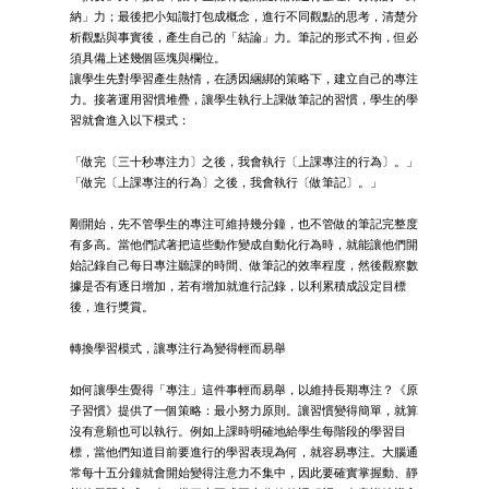
納」力；最後把小知識打包成概念，進行不同觀點的思考，清楚分
析觀點與事實後，產生自己的「結論」力。筆記的形式不拘，但必
須具備上述幾個區塊與欄位。
讓學生先對學習產生熱情，在誘因綑綁的策略下，建立自己的專注
力。接著運用習慣堆疊，讓學生執行上課做筆記的習慣，學生的學
習就會進入以下模式：
「做完〔三十秒專注力〕之後，我會執行〔上課專注的行為〕。」
「做完〔上課專注的行為〕之後，我會執行〔做筆記〕。」
剛開始，先不管學生的專注可維持幾分鐘，也不管做的筆記完整度
有多高。當他們試著把這些動作變成自動化行為時，就能讓他們開
始記錄自己每日專注聽課的時間、做筆記的效率程度，然後觀察數
據是否有逐日增加，若有增加就進行記錄，以利累積成設定目標
後，進行獎賞。
轉換學習模式，讓專注行為變得輕而易舉
如何讓學生覺得「專注」這件事輕而易舉，以維持長期專注？《原
子習慣》提供了一個策略：最小努力原則。讓習慣變得簡單，就算
沒有意願也可以執行。例如上課時明確地給學生每階段的學習目
標，當他們知道目前要進行的學習表現為何，就容易專注。大腦通
常每十五分鐘就會開始變得注意力不集中，因此要確實掌握動、靜