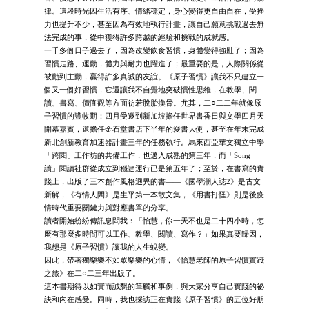
律。這段時光因生活有序、情緒穩定，身心變得更自由自在，受挫
力也提升不少，甚至因為有效地執行計畫，讓自己願意挑戰過去無
法完成的事，從中獲得許多跨越的經驗和挑戰的成就感。
一千多個日子過去了，因為改變飲食習慣，身體變得強壯了；因為
習慣走路、運動，體力與耐力也躍進了；最重要的是，人際關係從
被動到主動，贏得許多真誠的友誼。《原子習慣》讓我不只建立一
個又一個好習慣，它還讓我不自覺地突破慣性思維，在教學、閱
讀、書寫、價值觀等方面彷若脫胎換骨。尤其，二○二二年就像原
子習慣的豐收期：四月受邀到新加坡擔任世界書香日與文學四月天
開幕嘉賓，還擔任金石堂書店下半年的愛書大使，甚至在年末完成
新北創新教育加速器計畫三年的任務執行。馬來西亞華文獨立中學
「跨閱」工作坊的共備工作，也邁入成熟的第三年，而「Song
讀」閱讀社群從成立到穩健運行已是第五年了；至於，在書寫的實
踐上，出版了三本創作風格迥異的書——《國學潮人誌2》是古文
新解，《有情人間》是生平第一本散文集，《用書打怪》則是後疫
情時代重要關鍵力與對應書單的分享。
讀者開始紛紛傳訊息問我：「怡慧，你一天不也是二十四小時，怎
麼有那麼多時間可以工作、教學、閱讀、寫作？」如果真要歸因，
我想是《原子習慣》讓我的人生蛻變。
因此，帶著獨樂樂不如眾樂樂的心情，《怡慧老師的原子習慣實踐
之旅》在二○二三年出版了。
這本書期待以如實而誠懇的筆觸和事例，與大家分享自己實踐的祕
訣和內在感受。同時，我也採訪正在實踐《原子習慣》的五位好朋