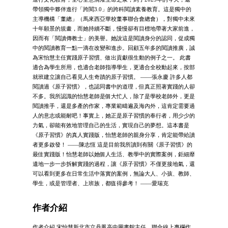
帶領獨中夥伴進行「跨閱3.0」的跨科閱讀素養教育。這是獨中的
主導機構「董總」（馬來西亞華校董事聯合會總會），對獨中未來
十年願景的規畫，而她持續不斷，慢慢卻有目標地帶著大家前進，
因而有「閱讀傳教士」的美譽。她說這是閱讀身分的認同，促成獨
中的閱讀教育一點一滴在改變和進步。回顧五年多的閱讀推廣，誠
為宋怡慧主任實踐原子習慣、做出貢獻很生動的例子之一。 此書
適合為學生所用，也適合老師指導學生，更適合全校動起來，按部
就班建立讓自己看見人生奇蹟的原子習慣。 ——張永慶 許多人都
閱讀過《原子習慣》，也認同書中的道理，但真正照著實踐的人卻
不多。我所認識的怡慧老師是個大忙人，除了是學校老師外，更是
閱讀推手，還是多產的作家，專業範疇遍及海內外，這肯定需要過
人的意志或能耐吧！事實上，她正是原子習慣的奉行者，用少少的
力氣，卻能有效地管理自己的生活，實現自己的夢想。這本書是
《原子習慣》的真人實踐版，怡慧老師的親身分享，肯定能帶給讀
者更多啟發！ ——陳志恆 這是目前我所讀到有關《原子習慣》的
最佳實踐版！怡慧老師以她個人生活、教學中的實際案例，鉅細靡
遺地一步一步拆解實踐的過程，讓《原子習慣》不僅更接地氣，還
可以看到更多在日常生活中落實的案例，無論大人、小孩、教師、
學生，或是管理者、上班族，都值得參考！ ——愛瑞克
作者介紹
作者介紹 宋怡慧新北市立丹鳳高中圖書館主任、聯合線上專欄作