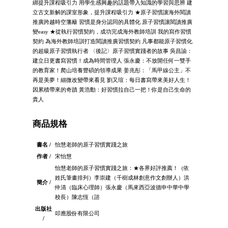
綁提升課程吸引力 用學生感興趣的話題帶入知識的學習與思辨 建
立古文新解的課室形象，提升課程吸引力 ★原子習慣讓海外閱讀
推廣跨越時空藩籬 習慣是身分認同的具體化 原子習慣讓閱讀推廣
變easy ★從執行習慣契約，成功完成海外教師培訓 我的寫作習慣
契約 為海外教師培訓打造閱讀推廣習慣契約 凡事都能原子習慣化
的超級原子習慣執行者 〈後記〉原子習慣實踐者的故事 吳昌諭：
建立日更書寫習慣！成為時間管理人 張永慶：不放開任何一雙手
的教育家！爬山培養豐碩的領導成果 姜兆彤：「馬甲線公主」不
再是美夢！細微改變帶來看見 劉又瑄：每日書寫帶來美好人生！
因累積帶來的奇蹟 黃浩勳：好習慣拉自己一把！你是自己生命的
貴人
商品規格
書名 /
怡慧老師的原子習慣實踐之旅
作者 /
宋怡慧
怡慧老師的原子習慣實踐之旅：★各界好評推薦！（依
姓氏筆畫排列）李崇建（千樹成林創意作文創辦人）洪
簡介 /
仲清（臨床心理師）張永慶（馬來西亞波德申中華中學
校長）陳志恆（諮
出版社
叩應股份有限公司
/