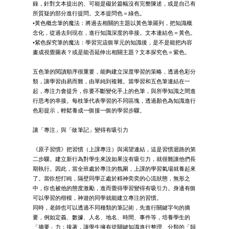
錄，針對文本提出的、可能是礙於篇幅沒有完整陳述，或是自己有
所質疑的部分進行提問。文本提問色＝綠色。
•黃色概念筆的魔法：將過去相關的主題以黃色筆羅列，把知識概
念化，從過去到現在，進行知識深度的串接。文本連結色＝黃色。
•紫色探究筆的魔法：學習完這個單元的知識後，是不是能把內容
畫成視覺圖表？或是能否延伸出相關主題？文本探究色＝紫色。
五色筆的閱讀順序很重要，能夠建立深度學習的策略，透過色彩分
類，讓學習由易而難，由單純到複雜。當學習和五色筆連結在一
起，專注力會提升，你要不斷變化手上的色筆，與所學知識之間進
行思考的串接。每枝筆代表學習的不同區塊，透過顏色為知識進行
色彩提示，輕鬆養成一個接一個的學習步驟。
讓「專注」與「做筆記」變得有吸引力
《原子習慣》把習慣（上課專注）與渴望連結，這是習慣迴路的第
二步驟。建立新行為對學生來說如果沒有吸引力，就很難讓他們長
期執行。因此，當全班處於專注的氛圍，上課的學習氣場就養起來
了。當你想打盹，隔壁同學正處於精神奕奕的心流狀態，無形之
中，你也被他的態度激勵，進而覺得學習變得有吸引力。身邊有個
可以學習的楷模，神遊的同學就能建立專注的習慣。
同時，老師也可以透過不同種類的筆記術，先進行關鍵字句的摘
要，例如定義、數據、人名、地名、時間、事件等，培養學生的
「摘要」力；接著，讓學生擁有從關鍵知識進行整理、分類的「歸