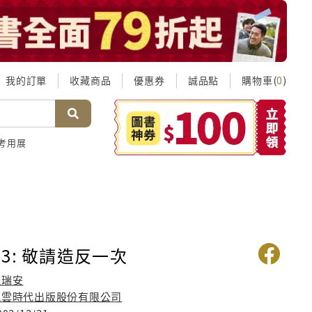
我的訂單
收藏商品
優惠券
誠品點
購物車(
)
0
考用展
3: 敬請造反一次
溫瑞安
風雲時代出版股份有限公司