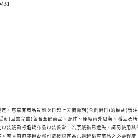
9451
定，您享有商品貨到次日起七天猶豫期(含例假日)的權益(請
受潮)且需完整(包含全部商品、配件、原廠內外包裝、贈品及所
之包裝紙箱將退貨商品包裝妥當，若原紙箱已遺失，請另使用其
字。若原廠包裝損毀將可能被認定為已逾越檢查商品之必要程度，