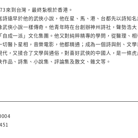
1973來到台灣，最終紮根於香港。
寫詩遠早於他的武俠小說，他在星、馬、港、台都先以詩知名
像武俠小說一樣傳奇。他青年時在台創辦神州詩社，聲勢浩大
「自成一派」文化集團。他又對純粹精專的學問，從醫理、相
一切醫卜星相，音樂電影，他都精通；成為一個詩與劍、文學
現代，又揉合了文學與通俗，對喜好武俠的中國人，是一條虎
俠作品、詩集、小說集、評論集及散文、雜文等。
0004
451