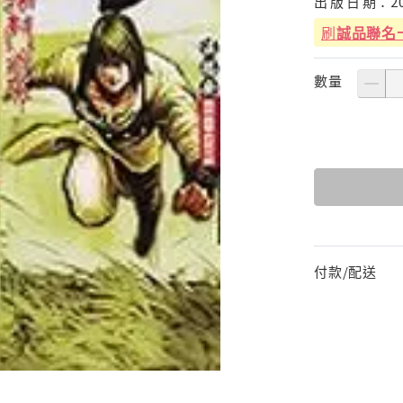
出
版
日
期：
2
刷
誠品聯名
數量
付款/配送