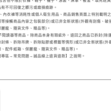
(包含但不限於衣褲、鞋子、襪子、泳裝、床單、被套、填充玩具
品有不可回復之髒污或磨損痕跡。
品、內衣褲等消耗性或個人衛生用品、商品銷售頁面上特別載明之
等接觸商品內容之包裝部分)或已非全新狀態(外觀有刮傷、破
保麗龍、隨貨文件、贈品等)。
電子閱讀器等商品，除商品本身有瑕疵外，退回之商品已拆封(除
封條、拆除吊牌、拆除貼膠或標籤等情形)或已非全新狀態(外
袋、配件紙箱、保麗龍、隨貨文件、贈品等)。
服專區→常見問題→誠品線上退貨退款】之說明。