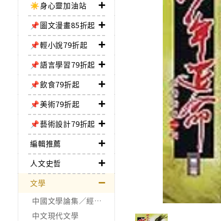
☀️身心靈加油站
📌圖文漫畫85折起
📌輕小說79折起
📌語言學習79折起
📌飲食79折起
📌美術79折起
📌藝術設計79折起
編輯推薦
人文史哲
文學
中國文學論集／經典作品
中文現代文學