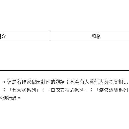
簡介
規格
」，這是名作家倪匡對他的讚語；甚至有人譽他堪與金庸相比
」；「七大寇系列」；「白衣方振眉系列」；「游俠納蘭系列
不能錯過。