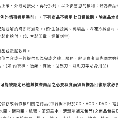
品正確、外觀可接受，再行拆封，以免影響您的權利；若為產品
理例外情事適用準則」，下列商品不適用七日猶豫期，除產品本
短或解約時即將逾期。(如:生鮮蔬果、乳製品、冷凍冷藏食材、
製化給付。(如:客製印章、鋼筆刻字)
商品或電腦軟體。
位內容或一經提供即為完成之線上服務，經消費者事先同意始提
。(如:內衣褲、襪類、褲襪、刮鬍刀、除毛刀等貼身用品)
可能被認定已逾越檢查商品之必要程度而須負擔為回復原狀必要
儲存或著作權相關之商品(包含但不限於CD、VCD、DVD、電
水匣、碳粉匣、紙張、筆類墨水、清潔劑補充包等)之商品包裝已