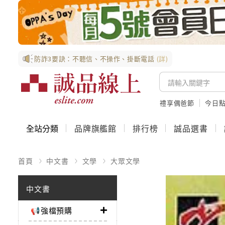
防詐3要訣：不聽信、不操作、掛斷電話
(詳)
禮享偶爸節
今日
全站分類
品牌旗艦館
排行榜
誠品選書
首頁
中文書
文學
大眾文學
中文書
📢強檔預購