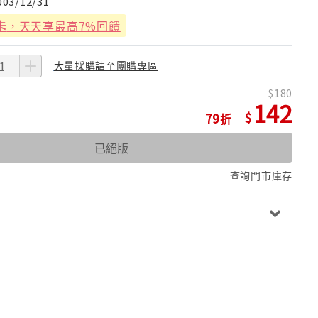
003/12/31
卡
，天天享最高7%回饋
大量採購請至團購專區
180
142
79
已絕版
查詢門市庫存