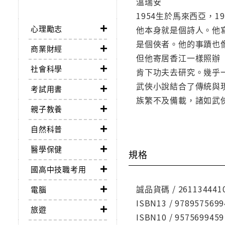
溫瑞安
1954生於馬來西亞，
心理勵志
他本身就是個詩人。他
是個俠者。他的事蹟也
商業財經
但他寄居香江一樣照辦
社會科學
肯下功夫去研究。幾乎
武俠小說結合了傳統與
考試用書
族繁不及備載，諸如武
親子教養
自然科普
醫學保健
規格
國高中技職考用
誠品貨碼 / 261134441
電腦
ISBN13 / 9789575699
旅遊
ISBN10 / 9575699459