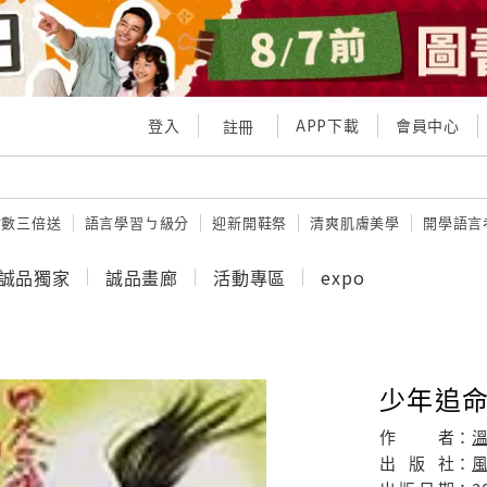
登入
APP下載
會員中心
註冊
點數三倍送
語言學習ㄅ級分
迎新開鞋祭
清爽肌膚美學
開學語言
誠品獨家
誠品畫廊
活動專區
expo
少年追命
作
者：
出
版
社：