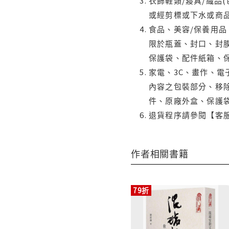
衣飾鞋類/寢具/織品
或經剪標或下水或商
食品、美容/保養用
限於瓶蓋、封口、封膜
保護袋、配件紙箱、
家電、3C、畫作、
內容之包裝部分、移除
件、原廠外盒、保護
退貨程序請參閱【客
作者相關書籍
79折