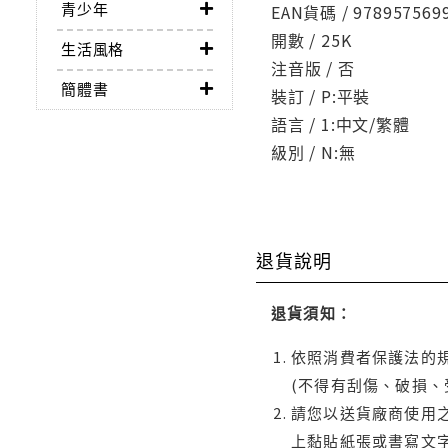
青少年
EAN貨碼 / 978957569
開數 / 25K
生活風格
注音版 / 否
簡體書
裝訂 / P:平裝
語言 / 1:中文/繁體
級別 / N:無
退貨說明
退貨須知：
依照消費者保護法的規
(不得有刮傷、破損、
請您以送貨廠商使用
上黏貼紙張或書寫文