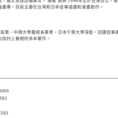
、散文及採訪報導等。 繪者 高妍 1996年生於台灣台北
油畫專。目前主要在台灣和日本從事插畫和漫畫創作。
於台灣苗栗，中興大學農經系畢業，日本千葉大學深造。回國從
包括村上春樹的多本著作。
0009
583
3583