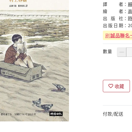
譯
者：
繪
者：
出
版
社：
出
版
日
期：
2
刷
誠品聯名
數量
收藏
付款/配送