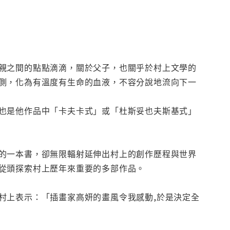
親之間的點點滴滴，關於父子，也關乎於村上文學的
側，化為有溫度有生命的血液，不容分說地流向下一
也是他作品中「卡夫卡式」或「杜斯妥也夫斯基式」
的一本書，卻無限輻射延伸出村上的創作歷程與世界
從頭探索村上歷年來重要的多部作品。
村上表示：「插畫家高妍的畫風令我感動,於是決定全