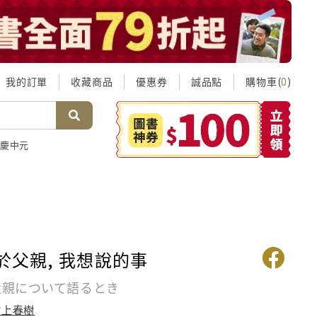
我的訂單
收藏商品
優惠券
誠品點
購物車(
)
0
慶中元
關於父親, 我想說的事
 父親について語るとき
村上春樹