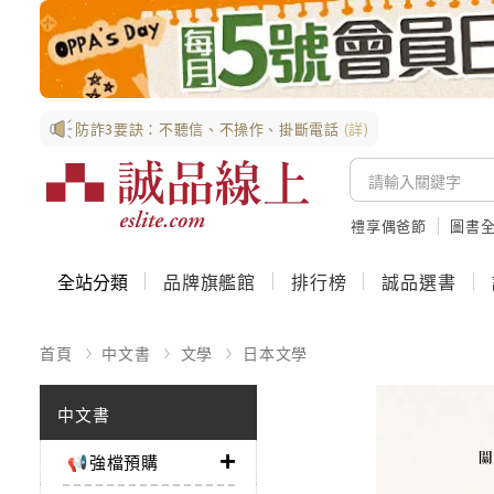
防詐3要訣：不聽信、不操作、掛斷電話
(詳)
禮享偶爸節
圖書全
全站分類
品牌旗艦館
排行榜
誠品選書
首頁
中文書
文學
日本文學
中文書
📢強檔預購