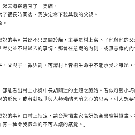
一起去海邊遺棄了一隻貓。
索了很長時間後，我決定寫下我與我的父親。
源。
想說的事》當然不只是關於貓，主要是村上寫下了他與他的父
「歷史並不是過去的事情。那會在意識的內側，或無意識的內
平，父與子，罪與罰，可謂村上春樹生命中不能承受之難題，
，卻能看出村上小說中長期關注的主題之脈絡。看似可愛小巧
親的形象，或者對戰爭與人類殘酷黑暗之心的思索，引人想要
想說的事》由村上指定，請台灣插畫家高妍為全書繪製插畫。
作有一種令我懷念的不可思議的感覺。」