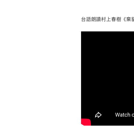
台語朗讀村上春樹《棄貓》