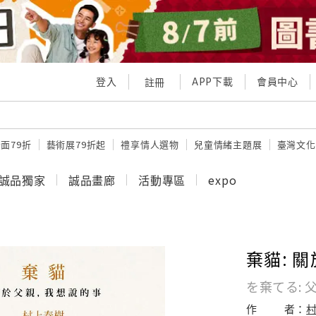
登入
APP下載
會員中心
註冊
面79折
藝術展79折起
禮享情人選物
兒童情緒主題展
臺灣文化
誠品獨家
誠品畫廊
活動專區
expo
棄貓: 
を棄てる:
作
者：