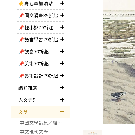
☀️身心靈加油站
📌圖文漫畫85折起
📌輕小說79折起
📌語言學習79折起
📌飲食79折起
📌美術79折起
📌藝術設計79折起
編輯推薦
人文史哲
文學
中國文學論集／經典作品
中文現代文學