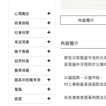
心理勵志
內容簡介
商業財經
社會科學
考試用書
內容簡介
親子教養
那些日常隨處可見的光
自然科普
是我腦中浮現對於父親
醫學保健
以貓起興，以貓作結，
國高中技職考用
村上春樹最直接面對自
電腦
有些事情會隨著時間淡
旅遊