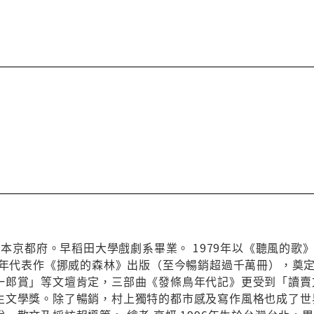
於日本京都府。早稻田大學戲劇系畢業。 1979年以《聽風的
87年代表作《挪威的森林》出版（至今暢銷超過千萬冊），奠
一郎賞」等文壇肯定，三部曲《發條鳥年代記》更受到「讀賣
生文學獎。除了暢銷，村上獨特的都市感及寫作風格也成了世界