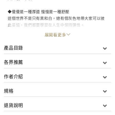
◆傻傻是一種厚道 慢慢是一種舒壓
這個世界不是只有黑和白，總有個灰色地帶大家可以彼
此妥協，我們都要學習在人生中保持彈性。
展開看更多
◆好能量才有好生活
人生就是這樣，一定要從改變自己做起，只有能量變好
產品目錄
才能吸引正能量。我相信只要把自己清理好，幸福的能
量自然水到渠成，這才是我要追求的好生活！
各界推薦
最美的領悟
作者介紹
‧生命是一場「發現之旅」─發現感動、實現夢想。
‧唯有接受全部的艱難，我們才能連結生命的豐富與深
規格
度。
‧每個人都能透過學習，「重新生下自己」！
退貨說明
‧在生命的順境、逆境、雜境中體悟人生，因為這是一個
你接受了它，它就會讓你成長的世界。