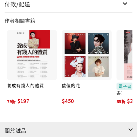
付款/配送
‧「慢」是一種很好的節奏，「慢」才能有深刻的體會。
作者相關書籍
養成有錢人的體質
傻傻的花
電子書
書)
$197
$450
$22
79折
85折
關於誠品