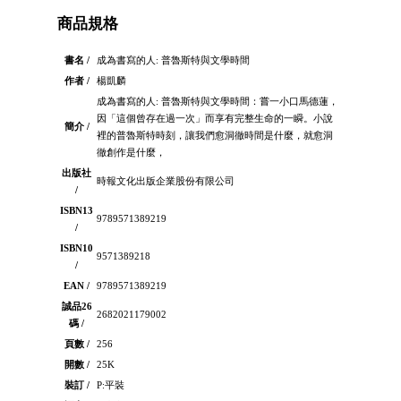
商品規格
書名 /
成為書寫的人: 普魯斯特與文學時間
作者 /
楊凱麟
成為書寫的人: 普魯斯特與文學時間：嘗一小口馬德蓮，
因「這個曾存在過一次」而享有完整生命的一瞬。小說
簡介 /
裡的普魯斯特時刻，讓我們愈洞徹時間是什麼，就愈洞
徹創作是什麼，
出版社
時報文化出版企業股份有限公司
/
ISBN13
9789571389219
/
ISBN10
9571389218
/
EAN /
9789571389219
誠品26
2682021179002
碼 /
頁數 /
256
開數 /
25K
裝訂 /
P:平裝