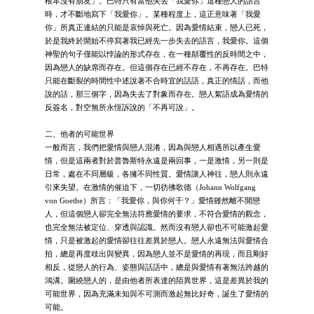
根本沒有朋友」。巴特只有當他失去「我愛你」這種戀人的語言
時，才不斷地寫下「我愛你」。某種程度上，這正意味著「我愛
你」所真正連結的只能是哀悼與死亡。因為愛情結束，戀人已死，
於是我終於開始不停寫著我已經先一步失去的語言，我愛你。這個
神聖的句子僅能以悖論的形式存在，在一種顛覆性的反時間之中，
因為戀人的缺席而存在。但這個存在已經不存在，不再存在。巴特
只能在斷裂的時間性中述說著不合時宜的話語，真正的情話，而他
說的話，那三個字，因為失去了對象而存在。戀人絮語成為愛情的
反簽名，對空無所永恆訴說的「不再可說」。
二、他者的可能世界
一般而言，我們把愛情與戀人混淆，因為與戀人相遇所以產生愛
情，但是這兩者對於普魯斯特永遠是兩回事，一是激情，另一則是
日常，處在不同層級，各擁不同性質。愛情讓人神往，戀人則永遠
引來失望。在激情的催迫下，一切彷彿歌德（Johann Wolfgang
von Goethe）所言：「我愛你，與你何干？」愛情雖然離不開戀
人，但這個戀人卻完全無法符應愛情的要求，不符合愛情的觀念，
也完全無法被定位、穿透與認識。然而沒有戀人卻也不可能激起愛
情，只是被激起的愛情卻往往差異於戀人。戀人永遠無法與愛情合
拍，總是再度歧出與變異，因為戀人並不是愛情的再現，而且剛好
相反，從戀人的行為、姿態與話語中，總是與愛情有著無法跨越的
鴻溝。圍繞戀人的，是由他者所表達的陌異世界，這是差異於我的
可能世界，因為充滿未知與不可測而激起無比好奇，誕生了愛情的
可能。