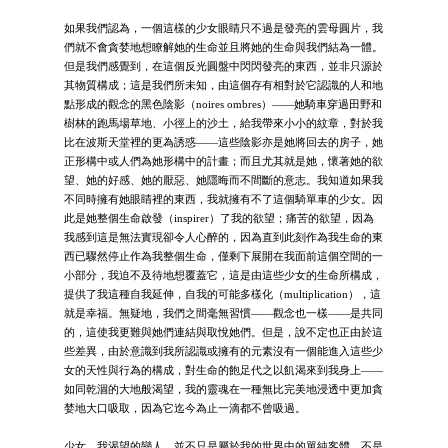
如果我們認為，一個這樣的少女眼睛只不過是發亮的雲母圓片，我
們就不會貪婪地想瞭解她的生命並且將她的生命與我們結為一體。
但是我們感覺到，在這個反光圓盤中閃閃發亮的東西，並非只源於
其物質構成；這是我們所未知，由這個存有相對於它認識的人和地
點形成的觀念的黑色陰影（noires ombres）——她騎車穿過田野和
樹林的跑馬場草地、小徑上的沙土，給我帶來小小的紋章，對於我
比在波斯天堂裡的更為誘惑——這些陰影亦是她將回去的房子，她
正形構中或人們為她形構中的計畫；而且尤其就是她，懷著她的欲
望、她的好感、她的厭惡、她隱晦而不間斷的意志。我知道如果我
不同時擁有她眼睛裡的東西，我就擁有不了這個騎單車的少女。因
此是她整個生命啟發（inspirer）了我的欲望；痛苦的欲望，因為
我感到這是無法實現卻令人心醉的，因為直到此刻作為我生命的東
西已驟然停止作為我整個生命，僅剩下展開在我面前這個空間的一
小部分，我迫不及待地想覆蓋它，這是由這些少女的生命所構成，
提供了我這種自我延伸，自我的可能多樣化（multiplication），這
就是幸福。無疑地，我們之間毫無習慣——觀念也一樣——是共同
的，這使我更難與她們連結與取悅她們。但是，說不定也正由於這
些差異，由於意識到我所認識或擁有的元素沒有一個能進入這些少
女的天性與行為的構成，對生命的飽足代之以飢渴來到我身上——
如同乾涸的大地般渴望，我的靈魂在一種無比完美地浸透中更加貪
婪地大口吸取，因為它迄今為止一滴都不曾吸過。
少女，我渴望的戀人，並不只是屬於我的世界中的單純客體，不是