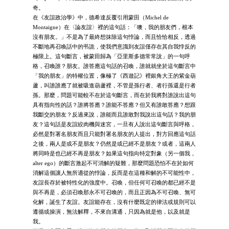
奇。
在《友誼政治學》中，德希達反覆引用蒙田（Michel de
Montaigne）在〈論友誼〉裡的這句話：「噢，我的朋友們，根本
沒有朋友。」不是為了最終想抹除這句悖論，而且恰恰相反，透過
不斷地再召喚話中的弔詭，使我們意識到友誼僅存在其自我悖反的
極限上。這句斷言，被蒙田歸為「亞里斯多德常常說」的一句呼
格，召喚誰？朋友。誰答應這句話的召喚，誰就就坐於這句斷言中
「我的朋友」的特權位置，像極了《西遊記》裡銀角大王的紫金葫
蘆，叫誰誰應了就被吸進葫蘆裡，不管是孫行者、者行孫還是行者
孫。那麼，問題可能較不在於這句斷言，而在於我將對誰說出這句
具有指向性的話？誰將答應？誰能不答應？但又有誰敢答應？想跟
我斷交的朋友？反過來說，誰能而且誰敢對我說出這句話？我的朋
友？這句話是友誼絞肉機與迷宮，一旦有人說出這句斷言與呼格，
必然是對署名朋友而且只能對署名朋友的人提出，對方回應這句話
之後，兩人是或不是朋友？仍然是或已經不是朋友？或者，這兩人
將同時是也已經不再是朋友？如果這句指向特定對象（另一個我，
alter ego）的斷言激起不可消解的疑難，那麼問題恐怕不在於如何
消解這個讓人無所適從的悖論，反而是在這種和解的不可能性中，
友誼長存於被特性化的強度中。召喚，但任何可召喚的都已經不是
與不再是，必須召喚那永不可召喚的，而且正因為不可召喚、無可
化解，誕生了友誼。友誼能存在，沒有什麼既定的律法或規則可以
遵循或操演，無法解釋，不來自溝通，只因為就是他，以及就是
我。