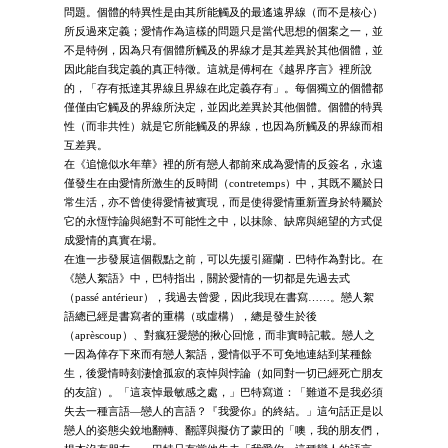
問題。個體的特異性是由其所能觸及的最遙遠界線（而不是核心）
所反過來定義；愛情作為這樣的問題只是當代思想的個案之一，並
不是特例，因為只有個體所觸及的界線才是其差異於其他個體，並
因此能自我定義的真正特徵。這就是傅柯在《越界序言》裡所說
的，「存有抵達其界線且界線在此定義存有」。每個獨立的個體都
僅僅由它觸及的界線所決定，並因此差異於其他個體。個體的特異
性（而非共性）就是它所能觸及的界線，也因為所觸及的界線而相
互差異。
在《追憶似水年華》裡的所有戀人都前來成為愛情的反簽名，永遠
僅發生在由愛情所激生的反時間（contretemps）中，其既不屬於日
常生活，亦不曾使得愛情被實現，而是使得愛情重新置身於特屬於
它的永恆悖論與絕對不可能性之中，以抹除、缺席與絕望的方式促
成愛情的真實在場。
在進一步發展這個觀點之前，可以先援引羅蘭．巴特作為對比。在
《戀人絮語》中，巴特指出，關於愛情的一切都是先過去式
（passé antérieur），我過去曾愛，因此我現在書寫……。戀人絮
語總已經是書寫者的重構（或虛構），總是發生於後
（aprèscoup）、對瘋狂愛戀的揪心回憶，而非實時記載。戀人之
一因為倖存下來而有戀人絮語，愛情似乎不可免地連結到某種餘
生，後愛情時刻淒愴孤寂的哀悼與悖論（如同對一切已經死亡朋友
的友誼）。「這哀悼最敏感之處，」巴特寫道：「難道不是我必須
失去一種言語—戀人的言語？『我愛你』的終結。」這句話正是以
戀人的姿態尖銳地翻轉、翻譯與擬仿了蒙田的「噢，我的朋友們，