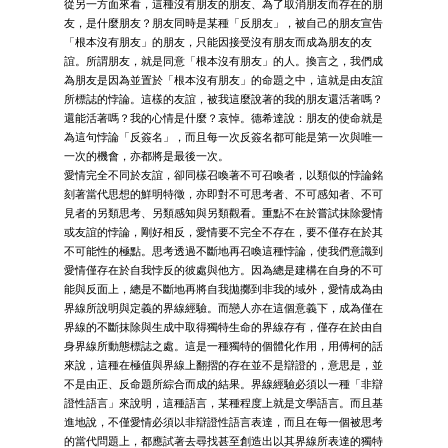
從另一方面來看，這種沒有朋友的朋友、為了取消朋友而存在的朋
友，是什麼朋友？朋友同時是某種「反朋友」，被自己的朋友宣告
「根本沒有朋友」的朋友，只能因接受沒有朋友而成為朋友的友
誼。所謂朋友，就是同意「根本沒有朋友」的人。換言之，我們成
為朋友是因為並置於「根本沒有朋友」的命題之中，這就是由友誼
所標誌的悖論。這樣的友誼，被我這麼說著的我的朋友還活著嗎？
還能活著嗎？我的心情是什麼？哀悼。德希達說：朋友的使命就是
為這句悖論「反簽名」，而且每一次反簽名都可能是第一次與唯一
一次的機會，亦都將是最後一次。
愛情完全不同於友誼，卻同樣召喚著不可召喚者，以類似的悖論銘
刻著當代思想的鮮明特徵，亦即對不可思考者、不可感知者、不可
見者的另類思考、另類感知與另類觀看。重點不在於嘗試抹除愛情
或友誼的悖論，剛好相反，愛情要不完全不存在，要不僅存在於其
不可能性的極點。思考透過不斷地再召喚這種悖論，使我們意識到
愛情僅存在於自我悖反的彼處與他方。因為總是建構在自身的不可
能與反面上，總是不斷地再將自我拋擲到非我的域外，愛情成為由
界線所說明與定義的界線經驗。而戀人亦在這個意義下，成為僅在
界線的不斷抹除與生成中取得獨特生命的界線存有，僅存在於由自
身界線所動態標誌之處。這是一種獨特的個體化作用，用傅柯的話
來說，這種在極值與界線上翻摺的存在並不是辯證的，意思是，並
不是由正、反命題所綜合而成的結果。界線經驗必須以一種「非辯
證性語言」來說明，這種語言，某種程度上就是文學語言。而且基
進地說，不僅愛情必須以非辯證性語言表達，而且在每一個被思考
的當代問題上，都應試著去尋找甚至創造出以其界線所表達的獨特