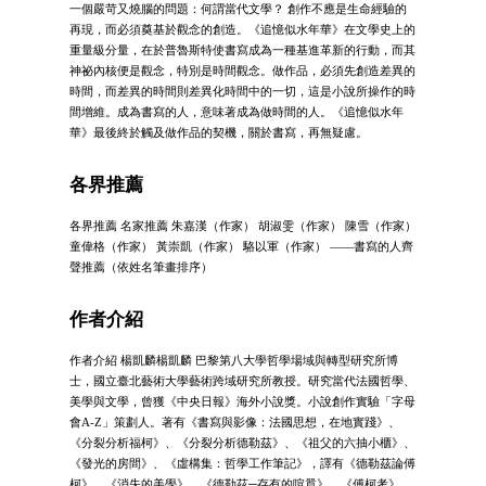
一個嚴苛又燒腦的問題：何謂當代文學？ 創作不應是生命經驗的
再現，而必須奠基於觀念的創造。《追憶似水年華》在文學史上的
重量級分量，在於普魯斯特使書寫成為一種基進革新的行動，而其
神祕內核便是觀念，特別是時間觀念。做作品，必須先創造差異的
時間，而差異的時間則差異化時間中的一切，這是小說所操作的時
間增維。成為書寫的人，意味著成為做時間的人。《追憶似水年
華》最後終於觸及做作品的契機，關於書寫，再無疑慮。
各界推薦
各界推薦 名家推薦 朱嘉漢（作家） 胡淑雯（作家） 陳雪（作家）
童偉格（作家） 黃崇凱（作家） 駱以軍（作家） ——書寫的人齊
聲推薦（依姓名筆畫排序）
作者介紹
作者介紹 楊凱麟楊凱麟 巴黎第八大學哲學場域與轉型研究所博
士，國立臺北藝術大學藝術跨域研究所教授。研究當代法國哲學、
美學與文學，曾獲《中央日報》海外小說獎。小說創作實驗「字母
會A-Z」策劃人。著有《書寫與影像：法國思想，在地實踐》、
《分裂分析福柯》、《分裂分析德勒茲》、《祖父的六抽小櫃》、
《發光的房間》、《虛構集：哲學工作筆記》，譯有《德勒茲論傅
柯》、《消失的美學》、《德勒茲─存有的喧囂》、《傅柯考》