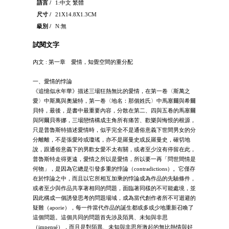
語言 /
1:中文 繁體
尺寸 /
21X14.8X1.3CM
級別 /
N:無
試閱文字
內文 : 第一章 愛情，知覺空間的重分配
一、愛情的悖論
《追憶似水年華》描述三場狂熱無比的愛情，在第一卷〈斯萬之
愛〉中斯萬與奧黛特，第一卷〈地名：那個姓氏〉中馬塞爾與希爾
貝特，最後，是書中最重要內容，分散在第二、四與五卷的馬塞爾
與阿爾貝蒂娜，三場戀情構成主角所有痛苦、歡樂與悔恨的根源，
只是普魯斯特描述愛情時，似乎完全不是通俗意義下世間男女的分
分離離，不是張愛玲或瓊瑤，亦不是羅曼史或反羅曼史，確切地
說，跟通俗意義下的男歡女愛不太有關，或者至少沒有停留在此，
普魯斯特走得更遠，愛情之所以是愛情，所以要一再「問世間情是
何物」，是因為它總是引發多重的悖論（contradictions）。它僅存
在於悖論之中，而且以它所相互加乘的悖論成為作品的先驗條件，
或者至少與作品共享著相同的問題，面臨著同樣的不可能處境，並
因此構成一個誘發思考的問題場域，成為當代創作者所不可迴避的
疑難（aporie），每一件當代作品的誕生都或多或少地重新召喚了
這個問題。這個共同的問題首先涉及陌異、未知與非思
（impensé），而且是對陌異、未知與非思所激起的無比熱情與好