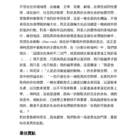
不管在任何場域裡，在繪畫、文學、音樂、劇場，在異性或同性愛
情，或在旅行、社交與沙龍裡，對於差異於自身生命的知覺空間，
普魯斯特都展現了強烈好奇與欲望，這是一種全面的生機論，不僅
表現在自身潛能的極大化，而且這個極大化必須總是一種繞經外部
折返的行動。對某一藝術作品的感知、與某人的愛情或到某地的旅
行，確切地說，跟陌異與他者的相遇是激起這個生命潛能的條件，
所謂生命衝動（élan vital）就在於不斷朝外部探索的意志。這正是
傅柯思想中最根本的主體化作用，在《分裂分析福柯》中，我們曾
指出：「認識汝自身的不二法門，就是繞經比最遙遠更遠之地折返
［……］我不是我，只因為我必須越界以返回我，我只能越界才能
折返，我只是（也只能是）我的越界摺曲。這是蘭波（『我是他
者』）與尼采（『人是必須被超越的動物』）的全新複合體。」但
其中的悖論在於：「一切只發生在一個怪異的空間裡，在異托邦中
取得的存在積體，一種在運動形式上總是以離去來回返，以謀殺來
生產，以沉默來發聲，以不可視來觀看，以最遙遠者來逼近的形上
學。」傅柯說，這就是虛構，因為一切都取決於完全的未知、偶然
與意外。相較於此，已經歷之事變得不再重要，因為能誘發生命激
情的，難道不是基於生命的未知潛能所致使的「自我的可能多樣
化」？
對於普魯斯特而言，因為愛情，我們取得一張差異化的門票，重新
站在差異的起點。
最佳賣點