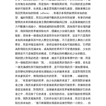
任何無生命的靜物，而是指向一整個陌異於我、不以我的意志所轉
移的可能世界。在表面上像是雲母圓片的瞳孔後面，摺曲著獨立於
我且對我未知的情感（affects），有著許多我所缺席與未知的欲
望、偏好與厭惡，而且以持續不斷的意志持存與改變，有著仍持續
變異的未來與構成這個主體的獨特經驗與記憶，以及隨著她的注意
力不斷擴大或縮小、增強或減弱的知覺空間。因為我不曾在場與參
與，我與我的世界被排除在外，隱藏在少女瞳孔後的「觀念的黑色
陰影」意味著一個僅由其表達而存在的可能世界。這並不只是我所
未知與未能參與其中的人際交往與地點，不只是那些人事的八卦與
歷史，而是伴隨這個存有，使得這個存有成為可能的觀念。它們因
為對我陌生與充滿未知，成為我的世界所不可穿透的陰影。少女的
眼睛並不只是物質性的構成，它們連結到特屬於此少女的觀念。
我的戀人對我必然是一個他者，她並不是眾多客體中的一個，而是
另一個能思與行動的「我」，但這個差異於我的另一個我，首先是
一個充滿感性與可能的知覺世界，是不同於我的另一個知覺場域。
這些變化與變化的多樣化僅能由少女的臉來表達，這是對我而言我
所未參與其中、將我排除在外的世界。「有某些事」，或確切地
說，「有某個可能的世界」由少女的臉所表達了，然而我對於被表
達之物（我所未參與其中的某個差異於我的可能世界）所擁有的僅
僅是這個表達，對我而言，這個被表達的世界被整個摺曲於它的表
達之中，而且除了它的表達，沒有別的存在。這個可能的世界陌異
於我，我對其毫無所悉，它的存在就只是它的表達，而且它是全然
陌生與未知的，「僅只剩展開在我面前這個空間的一小部分」，但