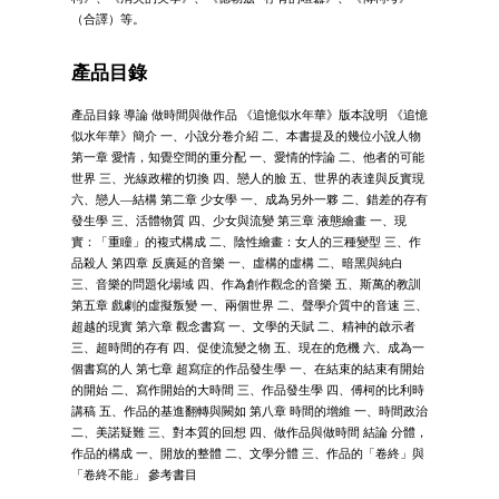
（合譯）等。
產品目錄
產品目錄 導論 做時間與做作品 《追憶似水年華》版本說明 《追憶
似水年華》簡介 一、小說分卷介紹 二、本書提及的幾位小說人物
第一章 愛情，知覺空間的重分配 一、愛情的悖論 二、他者的可能
世界 三、光線政權的切換 四、戀人的臉 五、世界的表達與反實現
六、戀人—結構 第二章 少女學 一、成為另外一夥 二、錯差的存有
發生學 三、活體物質 四、少女與流變 第三章 液態繪畫 一、現
實：「重瞳」的複式構成 二、陰性繪畫：女人的三種變型 三、作
品殺人 第四章 反廣延的音樂 一、虛構的虛構 二、暗黑與純白
三、音樂的問題化場域 四、作為創作觀念的音樂 五、斯萬的教訓
第五章 戲劇的虛擬叛變 一、兩個世界 二、聲學介質中的音速 三、
超越的現實 第六章 觀念書寫 一、文學的天賦 二、精神的啟示者
三、超時間的存有 四、促使流變之物 五、現在的危機 六、成為一
個書寫的人 第七章 超寫症的作品發生學 一、在結束的結束有開始
的開始 二、寫作開始的大時間 三、作品發生學 四、傅柯的比利時
講稿 五、作品的基進翻轉與闕如 第八章 時間的增維 一、時間政治
二、美諾疑難 三、對本質的回想 四、做作品與做時間 結論 分體，
作品的構成 一、開放的整體 二、文學分體 三、作品的「卷終」與
「卷終不能」 參考書目