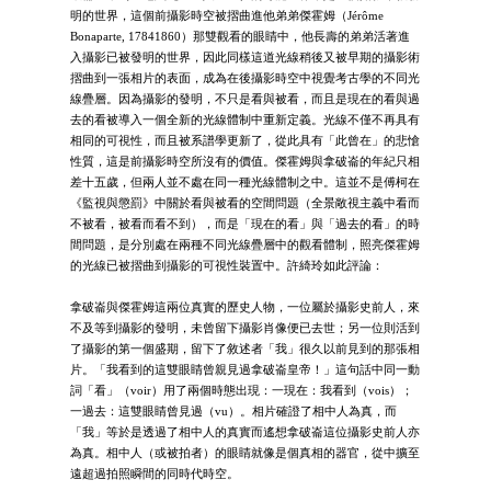
明的世界，這個前攝影時空被摺曲進他弟弟傑霍姆（Jérôme
Bonaparte, 17841860）那雙觀看的眼睛中，他長壽的弟弟活著進
入攝影已被發明的世界，因此同樣這道光線稍後又被早期的攝影術
摺曲到一張相片的表面，成為在後攝影時空中視覺考古學的不同光
線疊層。因為攝影的發明，不只是看與被看，而且是現在的看與過
去的看被導入一個全新的光線體制中重新定義。光線不僅不再具有
相同的可視性，而且被系譜學更新了，從此具有「此曾在」的悲愴
性質，這是前攝影時空所沒有的價值。傑霍姆與拿破崙的年紀只相
差十五歲，但兩人並不處在同一種光線體制之中。這並不是傅柯在
《監視與懲罰》中關於看與被看的空間問題（全景敞視主義中看而
不被看，被看而看不到），而是「現在的看」與「過去的看」的時
間問題，是分別處在兩種不同光線疊層中的觀看體制，照亮傑霍姆
的光線已被摺曲到攝影的可視性裝置中。許綺玲如此評論：
拿破崙與傑霍姆這兩位真實的歷史人物，一位屬於攝影史前人，來
不及等到攝影的發明，未曾留下攝影肖像便已去世；另一位則活到
了攝影的第一個盛期，留下了敘述者「我」很久以前見到的那張相
片。「我看到的這雙眼睛曾親見過拿破崙皇帝！」這句話中同一動
詞「看」（voir）用了兩個時態出現：一現在：我看到（vois）；
一過去：這雙眼睛曾見過（vu）。相片確證了相中人為真，而
「我」等於是透過了相中人的真實而遙想拿破崙這位攝影史前人亦
為真。相中人（或被拍者）的眼睛就像是個真相的器官，從中擴至
遠超過拍照瞬間的同時代時空。