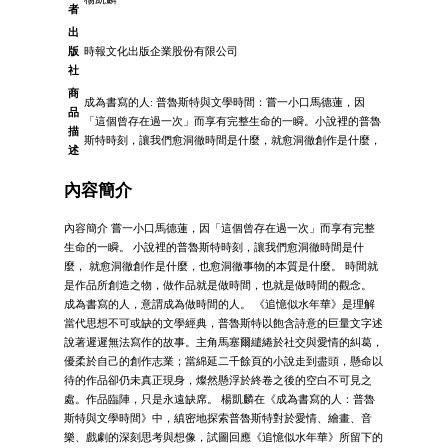
者
出
版
時報文化出版企業股份有限公司
社
商
成為書寫的人: 普魯斯特與文學時間：嘗一小口馬德蓮，因
品
「這個曾存在過一次」而享有完整生命的一瞬。小說裡的普魯
描
斯特時刻，讓我們愈洞徹時間是什麼，就愈洞徹創作是什麼，
述
內容簡介
內容簡介 嘗一小口馬德蓮，因「這個曾存在過一次」而享有完整
生命的一瞬。 小說裡的普魯斯特時刻，讓我們愈洞徹時間是什
麼， 就愈洞徹創作是什麼，也愈洞徹事物的本質是什麼。 時間就
是作品所創造之物，做作品就是做時間，也就是做時間的觀念。
成為書寫的人，意謂成為做時間的人。 《追憶似水年華》是理解
當代思想不可或缺的文學經典，普魯斯特以飽含詩意的巨量文字述
說著遲遲無法寫作的故事。主角馬塞爾繾綣於社交與愛情的糾葛，
優柔於自己的創作志業；當綿延二千餘頁的小說走到盡頭，懸命以
待的作品卻仍未真正現身，燦然懸浮於終卷之後的空白不可見之
處。作品臨陣，只是永遠缺席。 楊凱麟在《成為書寫的人：普魯
斯特與文學時間》中，縝密地探索普魯斯特對於愛情、繪畫、音
樂、戲劇的深刻思考與想像，試圖回應《追憶似水年華》所留下的