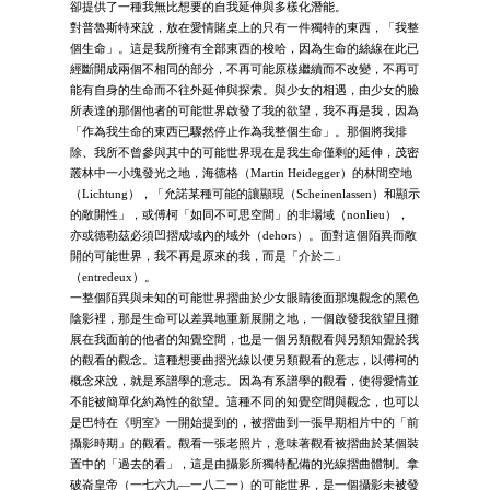
卻提供了一種我無比想要的自我延伸與多樣化潛能。
對普魯斯特來說，放在愛情賭桌上的只有一件獨特的東西，「我整
個生命」。這是我所擁有全部東西的梭哈，因為生命的絲線在此已
經斷開成兩個不相同的部分，不再可能原樣繼續而不改變，不再可
能有自身的生命而不往外延伸與探索。與少女的相遇，由少女的臉
所表達的那個他者的可能世界啟發了我的欲望，我不再是我，因為
「作為我生命的東西已驟然停止作為我整個生命」。那個將我排
除、我所不曾參與其中的可能世界現在是我生命僅剩的延伸，茂密
叢林中一小塊發光之地，海德格（Martin Heidegger）的林間空地
（Lichtung），「允諾某種可能的讓顯現（Scheinenlassen）和顯示
的敞開性」，或傅柯「如同不可思空間」的非場域（nonlieu），
亦或德勒茲必須凹摺成域內的域外（dehors）。面對這個陌異而敞
開的可能世界，我不再是原來的我，而是「介於二」
（entredeux）。
一整個陌異與未知的可能世界摺曲於少女眼睛後面那塊觀念的黑色
陰影裡，那是生命可以差異地重新展開之地，一個啟發我欲望且攤
展在我面前的他者的知覺空間，也是一個另類觀看與另類知覺於我
的觀看的觀念。這種想要曲摺光線以便另類觀看的意志，以傅柯的
概念來說，就是系譜學的意志。因為有系譜學的觀看，使得愛情並
不能被簡單化約為性的欲望。這種不同的知覺空間與觀念，也可以
是巴特在《明室》一開始提到的，被摺曲到一張早期相片中的「前
攝影時期」的觀看。觀看一張老照片，意味著觀看被摺曲於某個裝
置中的「過去的看」，這是由攝影所獨特配備的光線摺曲體制。拿
破崙皇帝（一七六九—一八二一）的可能世界，是一個攝影未被發