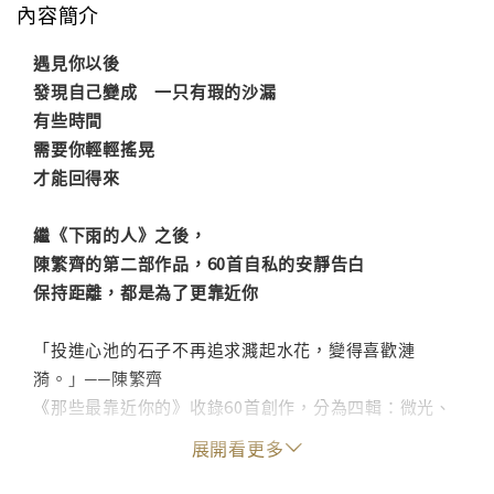
內容簡介
遇見你以後
發現自己變成 一只有瑕的沙漏
有些時間
需要你輕輕搖晃
才能回得來
繼《下雨的人》之後，
陳繁齊的第二部作品，60首自私的安靜告白
保持距離，都是為了更靠近你
「投進心池的石子不再追求濺起水花，變得喜歡漣
漪。」──陳繁齊
《那些最靠近你的》收錄60首創作，分為四輯：微光、
腳步、過期的雲、生鏽的窗
展開看更多
詩人落筆寫下愛情的質地，彷彿是在看穿一切預備好的
劇情所寫下的文字，以更加約束、安靜的方式取出安全