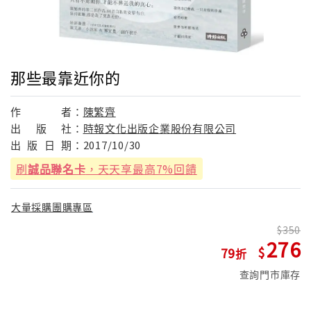
那些最靠近你的
作
者：
陳繁齊
出
版
社：
時報文化出版企業股份有限公司
出
版
日
期：
2017/10/30
刷
誠品聯名卡
，天天享最高7%回饋
大量採購團購專區
350
276
79
查詢門市庫存