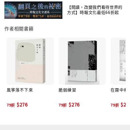
〈誤差〉
【閱讀，改變我們看待世界的
方式】時報文化最低66折起
他們都說感覺／你不像那樣的人／什麼時候已經為你活
成針／看得太狹隘／落地也把所有聲響／都收起來
作者相關書籍
〈生活的時候把傷心平放〉
像是迷途的螢火蟲／偶爾，只是偶爾／認同自己也是道
溫暖的光／試圖找到熠熠的眼
〈燒烤社會〉
爐子燒著新生的火／迎著太久沒趕緊翻身／就要被丟棄
了／不管另一面／能夠多麼稚嫩完好
風箏落不下來
脆弱練習
在霧中和
$276
$276
$27
79折
79折
79折