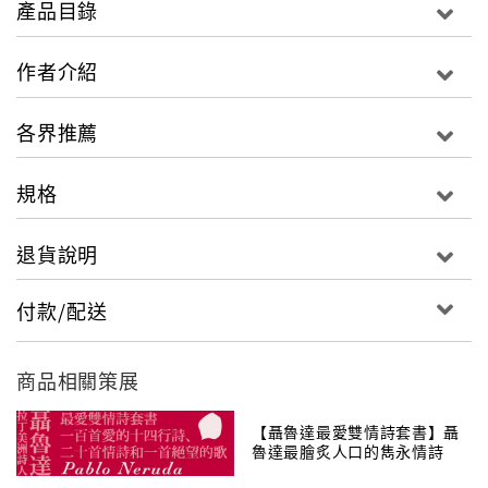
產品目錄
距離和對方說話，試圖在飄忽的關係中找到最低限度的
維繫與平衡，於是，讓所有的話語圍繞著卻不觸及，雖
作者介紹
然有距離，卻已足夠靠近。
各界推薦
所有的傾訴，都該被小心輕放，
只有不驚動你，才能不葬送我的真心
規格
〈兒戲──翹翹板〉
退貨說明
再靠得近一些／就幾乎不會有／平衡的問題了
付款/配送
〈木頭人〉
別再若無其事／允許你違規一次／我想要看見你／走來
的樣子
商品相關策展
〈寫一首短詩告訴你〉
【聶魯達最愛雙情詩套書】聶
我愛你／在你偶爾才會／看見我的那幾秒
魯達最膾炙人口的雋永情詩