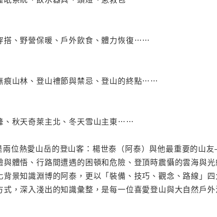
穿搭、野營保暖、戶外飲食、體力恢復……
無痕山林、登山禮節與禁忌、登山的終點……
峰、秋天奇萊主北、冬天雪山主東……
知道》是兩位熱愛山岳的登山客：楊世泰（阿泰）與他最重要的山
驗與體悟、行路間遭遇的困頓和危險、登頂時震懾的雲海與光
化背景知識淵博的阿泰，更以「裝備、技巧、觀念、路線」四
方式，深入淺出的知識彙整，是每一位喜愛登山與大自然戶外