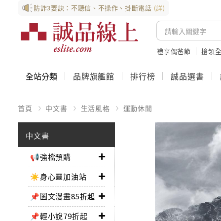
防詐3要訣：不聽信、不操作、掛斷電話
(詳)
禮享偶爸節
搶領全
全站分類
品牌旗艦館
排行榜
誠品選書
首頁
中文書
生活風格
運動休閒
中文書
📢強檔預購
☀️身心靈加油站
📌圖文漫畫85折起
📌輕小說79折起