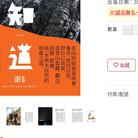
出
版
日
期：
2
刷
誠品聯名
數量
收藏
付款/配送