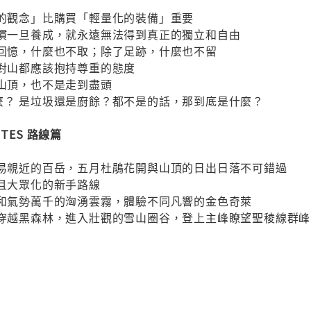
化的觀念」比購買「輕量化的裝備」重要
習慣一旦養成，就永遠無法得到真正的獨立和自由
、回憶，什麼也不取；除了足跡，什麼也不留
人對山都應該抱持尊重的態度
上山頂，也不是走到盡頭
麼？ 是垃圾還是廚餘？都不是的話，那到底是什麼？
OUTES 路線篇
易親近的百岳，五月杜鵑花開與山頂的日出日落不可錯過
人且大眾化的新手路線
原和氣勢萬千的洶湧雲霧，體驗不同凡響的金色奇萊
坡，穿越黑森林，進入壯觀的雪山圈谷，登上主峰瞭望聖稜線群