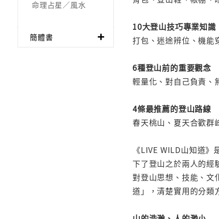
命理占星／風水
10大登山技巧專業知識
簡體書
打包、迷途辨位、機能
6種登山前的重要觀念
輕量化、對自己負責、
4條最推薦的登山路線
春天桃山、夏天合歡群
《LIVE WILD山
下了登山之於兩人的經
對登山思想、技能、文
道」，清楚實用的分類
山的浩瀚、人的渺小