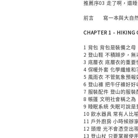
推薦序03 走了啊，還
前言
寫一本與大自
CHAPTER 1 - HIKIN
1 背包 背包是裝備之
2 登山鞋 不積蹞步，
3 底層衣 底層衣的重
4 保暖外套 化學纖維
5 風雨衣 不管氣象預
6 登山褲 把牛仔褲好
7 服裝配件 登山的服
8 帳篷
文明社會稱之為
9 睡眠系統 失眠可說
10 飲水器具 常有人
11 戶外廚房 小時候
12 頭燈
光不會憑空出
13 登山杖 只要掌握