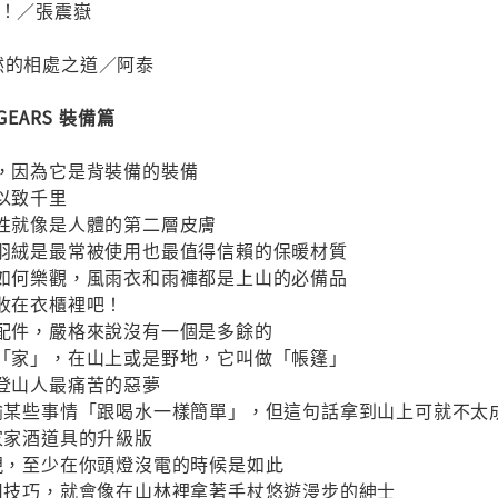
睡！／張震嶽
然的相處之道／阿泰
G GEARS 裝備篇
母，因為它是背裝備的裝備
無以致千里
要性就像是人體的第二層皮膚
和羽絨是最常被使用也最值得信賴的保暖材質
報如何樂觀，風雨衣和雨褲都是上山的必備品
好收在衣櫃裡吧！
裝配件，嚴格來說沒有一個是多餘的
「家」，在山上或是野地，它叫做「帳篷」
是登山人最痛苦的惡夢
比喻某些事情「跟喝水一樣簡單」，但這句話拿到山上可就不太
辦家家酒道具的升級版
現，至少在你頭燈沒電的時候是如此
使用技巧，就會像在山林裡拿著手杖悠遊漫步的紳士