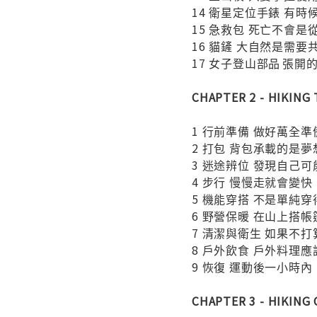
14 衛星定位手錶
有時
15 急救包 死亡不會
16 貓鏟 大自然是需
17 女子登山部品
張開
CHAPTER 2 - HIKI
1 行前準備 做好萬全
2 打包
背包承載的是夢
3 迷途辨位
發現自己可能
4 步行
慢慢走就會變快
5 機能穿搭 不是單純
6 野營保暖
在山上搭帳
7 清潔與衛生 如果不
8 戶外飲食 戶外料理
9 恢復 運動後一小時
CHAPTER 3 - HIKIN