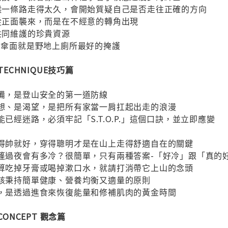
候一條路走得太久，會開始質疑自己是否走往正確的方向
是從正面襲來，而是在不經意的轉角出現
要共同維護的珍貴資源
的傘面就是野地上廁所最好的掩護
NG TECHNIQUE技巧篇
準備，是登山安全的第一道防線
想、是渴望，是把所有家當一肩扛起出走的浪漫
已經迷路，必須牢記「S.T.O.P.」這個口訣，並立即應變
穿得帥就好，穿得聰明才是在山上走得舒適自在的關鍵
篷過夜會有多冷？很簡單，只有兩種答案-「好冷」跟「真的
打算吃掉牙膏或喝掉漱口水，就請打消帶它上山的念頭
應該秉持簡單健康、營養均衡又適量的原則
內，是透過進食來恢復能量和修補肌肉的黃金時間
G CONCEPT 觀念篇