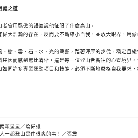
相處之道
山者會用驕傲的語氣說他征服了什麼高山，
樣偉大浩瀚的存在，反而要不斷縮小自我，並放大眼界，用像
風、樹、雲、石、水、光的聲響，踏著渾厚的步伐，穩定且緩
腦袋因而感到無比清晰，這是每一位登山者嚮往的心靈境界。
山如同許多專業運動項目和技能，必須不斷地嚴格自我要求，
！
的兩顆星星／詹偉雄
的人一起登山是件很爽的事！／張震