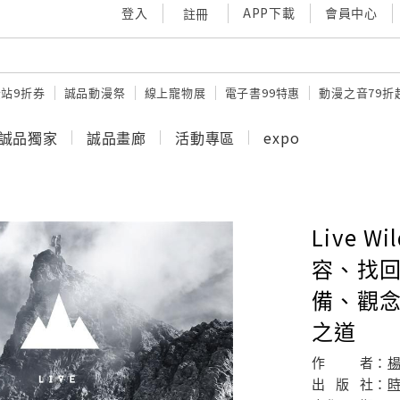
登入
APP下載
會員中心
註冊
站9折券
誠品動漫祭
線上寵物展
電子書99特惠
動漫之音79折
誠品獨家
誠品畫廊
活動專區
expo
Live 
容、找回
備、觀念
之道
作
者：
出
版
社：