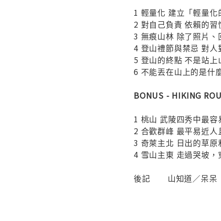
1 輕量化 建立「輕量
2 對自己負責 依賴的
3 無痕山林 除了照片
4 登山禮節與禁忌 對
5 登山的終點 不是站
6 不能丟在山上的是什
BONUS - HIKING R
1 桃山
武陵四秀中最容
2 合歡群峰 最平易近
3 奇萊主北 日出的草
4 雪山主東 走過哭
後記
山知道／呆呆