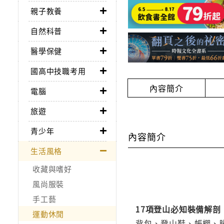
親子教養
自然科普
醫學保健
國高中技職考用
內容簡介
電腦
旅遊
青少年
內容簡介
生活風格
收藏與嗜好
風尚服裝
手工藝
17項登山必知裝備解剖
運動休閒
背包、登山鞋、帳棚、