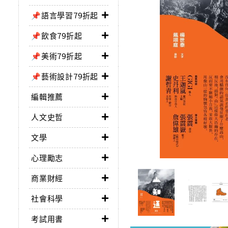
📌語言學習79折起
📌飲食79折起
📌美術79折起
📌藝術設計79折起
編輯推薦
人文史哲
文學
心理勵志
商業財經
社會科學
考試用書