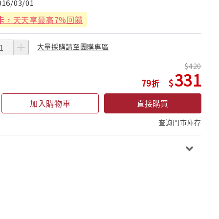
016/03/01
卡
，天天享最高7%回饋
大量採購請至團購專區
420
331
79
加入購物車
直接購買
查詢門市庫存