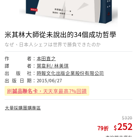
米其林大師從未說出的34個成功哲學
なぜ、日本人シェフは世界で勝負できたのか
作
者：
本田直之
譯
者：
葉韋利/ 林美琪
出
版
社：
時報文化出版企業股份有限公司
出
版
日
期：
2015/06/27
刷
誠品聯名卡
，天天享最高7%回饋
大量採購團購專區
320
252
79