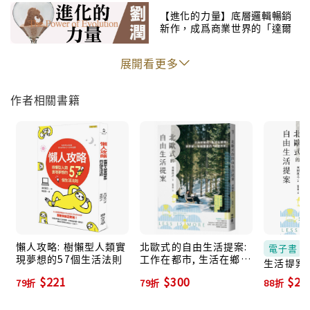
【進化的力量】底層邏輯暢銷
新作，成爲商業世界的「達爾
「將缺點視為強項！」
文雀」，不斷進化、與時俱進
獲米其林評鑑、TripAdvisor里昂第一名．Au 14
展開看更多
Fevrier主廚新居剛
作者相關書籍
「想哭不如展翅高飛！」
獲得「米其林指南法國版」星級評鑑．La Cachette主
廚伊地知雅
「思考、思考、思考。」
米其林三星「全球前50名餐廳中」第三名．Osteria
Francescana主廚德吉洋二
懶人攻略: 樹懶型人類實
北歐式的自由生活提案:
「永遠想著『還能做更多』！」
電子書
現夢想的57個生活法則
工作在都市, 生活在鄉
生活提案
連續三年獲得米其林三星評鑑、「全球50大餐廳」日本
間, 世界第一幸福國度的
版〕：工
$221
$300
$23
79折
79折
88折
減速日常 (暢銷新版)
料理第一名．龍吟主廚山本征治
活在鄉間
福國度的