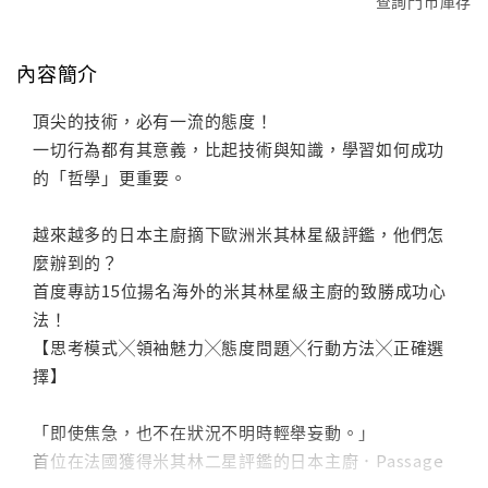
查詢門市庫存
內容簡介
頂尖的技術，必有一流的態度！
一切行為都有其意義，比起技術與知識，學習如何成功
的「哲學」更重要。
越來越多的日本主廚摘下歐洲米其林星級評鑑，他們怎
麼辦到的？
首度專訪15位揚名海外的米其林星級主廚的致勝成功心
法！
【思考模式╳領袖魅力╳態度問題╳行動方法╳正確選
擇】
「即使焦急，也不在狀況不明時輕舉妄動。」
首位在法國獲得米其林二星評鑑的日本主廚．Passage