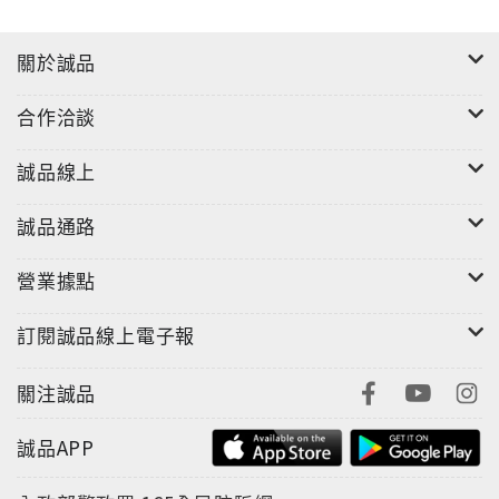
(電子書)
「保持自我的『雜質』，順其自然。」
首位在西班牙獲得米其林星級評鑑的日本人．Koy
關於誠品
Shunka主廚松久秀樹
合作洽談
成功的最好方法，是閱讀前人的經驗談然後起而效之。
本書將這些日本主廚精益求精，努力追求摘星歷程集結
誠品線上
成冊，知道大師成功的祕密心法，就在往成為大師的方
向走！
誠品通路
營業據點
訂閱誠品線上電子報
關注誠品
誠品APP