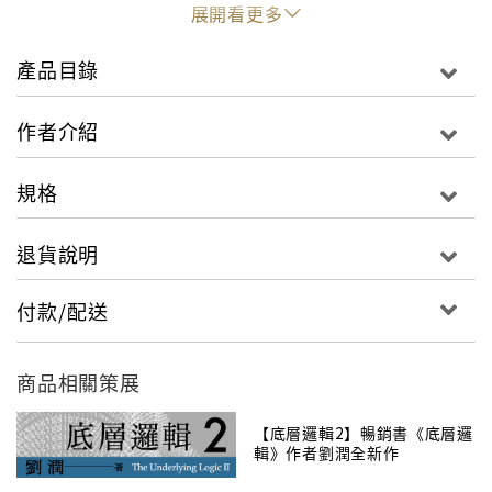
53主廚佐藤伸一
展開看更多
「換個想法，辛苦就不再辛苦了！」
產品目錄
知名料理大師侯布雄的左右手，登上富士電視台「料理
鐵人」節目．Joel Robuchon主廚須賀洋介
作者介紹
「既然有人是用技巧取勝，自然也能用其他的條件來當
規格
作自己的優勢。」
獲得「米其林指南法國版」星級評鑑的最年輕日本主
退貨說明
廚．KEISUKE MATSUSHIMA主廚松島啟介
付款/配送
「正因為選擇少，才有機會！」
全球知名三星餐廳「雅典娜廣場酒店」前副主廚．
Restaurant Kei主廚小林圭
商品相關策展
「不在同一個舞台上競爭，用自己的強項來取勝！」
【底層邏輯2】暢銷書《底層邏
輯》作者劉潤全新作
榮獲「米其林指南法國版」星級評鑑．Restaurant
Sora主廚吉武廣樹