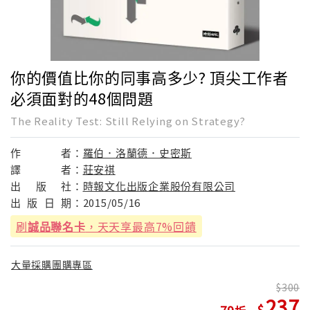
你的價值比你的同事高多少? 頂尖工作者
必須面對的48個問題
The Reality Test: Still Relying on Strategy?
作
者：
羅伯．洛蘭德．史密斯
譯
者：
莊安祺
出
版
社：
時報文化出版企業股份有限公司
出
版
日
期：
2015/05/16
刷
誠品聯名卡
，天天享最高7%回饋
大量採購團購專區
300
237
79