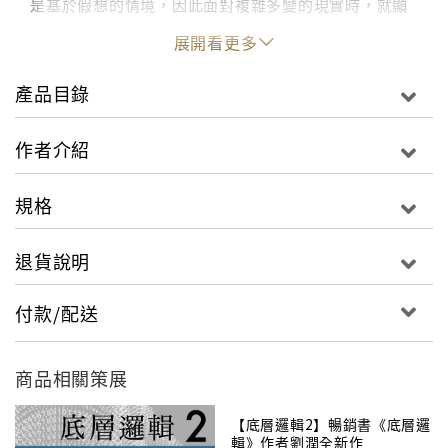
是基於假想的情境，因此面對複雜多變的現實時，就顯
得脆弱而不堪一擊。更可怕的是，那些你想得到的策
展開看更多
略，你的對手也想都得到。
產品目錄
為了幫助你擺脫對傳統策略思考的迷戀，甩開競爭對
手，本書作者精心挑選48個問題，這些問題務實、智
作者介紹
慧、充滿挑戰，直逼企業生存的核心。它們指出了大部
分策略未能觸及的面向，能幫助你認清現實，防止災難
規格
的因子在你的企業組織蔓延滋長。如果你不問這些問
題，於是手無寸鐵，毫無武裝。
退貨說明
因此，當你或你的組織陷入困境時，別再急著找策略，
付款/配送
最好先翻開此書，因為作者會以睿智的洞見與幽默告訴
你，為什麼你應該改問以下的問題：
商品相關策展
1 你是誰？
2 你想過你的公司何時會倒閉嗎？
【底層邏輯2】暢銷書《底層邏
輯》作者劉潤全新作
3 你會購買你自己做的商品嗎？(你會吃你做的狗食嗎？)