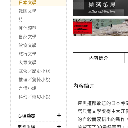
日本文學
韓國文學
詩
其他類型
自然文學
飲食文學
旅行文學
內容簡介
大眾文學
武俠／歷史小說
推理／驚悚小說
內容簡介
言情小說
科幻／奇幻小說
連黑道都敢惹的日本導
諾貝爾文學獎得主大江
心理勵志
的自殺而感悟出的新作
前留下了30卷錄音帶
商業財經