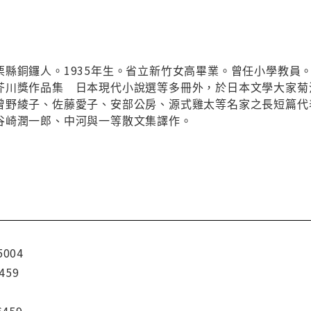
栗縣銅鑼人。1935年生。省立新竹女高畢業。曾任小學教員
芥川獎作品集 日本現代小說選等多冊外，於日本文學大家菊
曾野綾子、佐藤愛子、安部公房、源式雞太等名家之長短篇代
谷崎潤一郎、中河與一等散文集譯作。
5004
459
6459