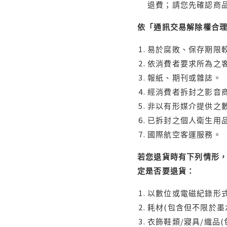
退費；請您先確認商
依「通訊交易解除權合
易於腐敗、保存期限較
依消費者要求所為之客
報紙、期刊或雜誌。
經消費者拆封之影音
非以有形媒介提供之數
已拆封之個人衛生用品
國際航空客運服務。
若您退貨時有下列情形，
定是否要退貨：
以數位或電磁紀錄形式
耗材(包含但不限於墨
衣飾鞋類/寢具/織品