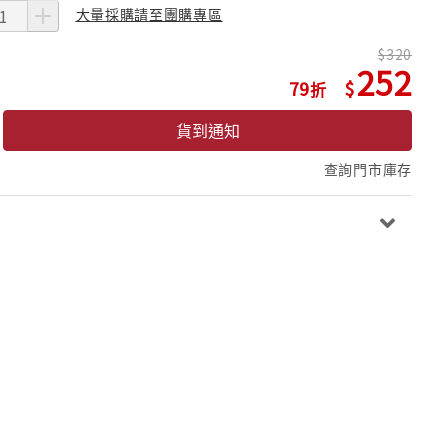
大量採購請至團購專區
320
252
79
貨到通知
查詢門市庫存