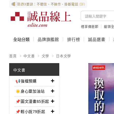
防詐3要訣：不聽信、不操作、掛斷電話
(詳)
禮享偶爸節
搶領全
全站分類
品牌旗艦館
排行榜
誠品選書
首頁
中文書
文學
日本文學
中文書
📢強檔預購
☀️身心靈加油站
📌圖文漫畫85折起
📌輕小說79折起