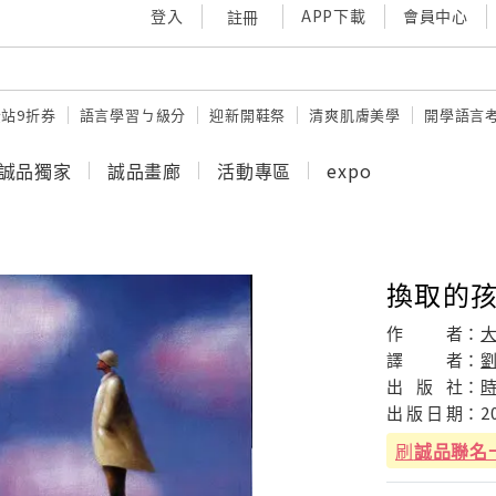
登入
APP下載
會員中心
註冊
站9折券
語言學習ㄅ級分
迎新開鞋祭
清爽肌膚美學
開學語言
誠品獨家
誠品畫廊
活動專區
expo
換取的
作
者：
譯
者：
出
版
社：
出
版
日
期：
2
刷
誠品聯名