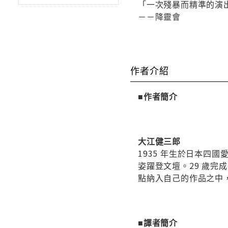
「一次殘暴而精準的演
－－降靈會
作者介紹
■作者簡介
大江健三郎
1935 年生於日本
姿躍登文壇。29 歲完
點納入自己的作品之中
■譯者簡介