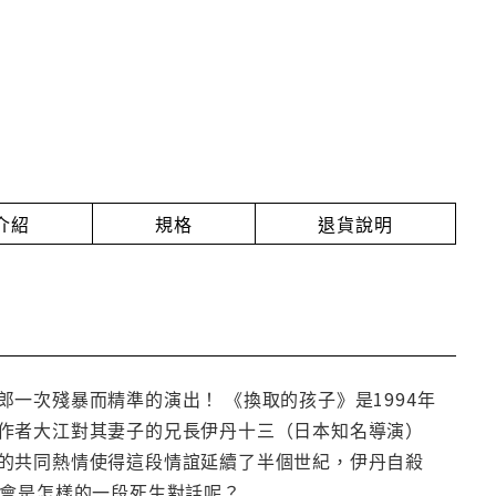
介紹
規格
退貨說明
一次殘暴而精準的演出！ 《換取的孩子》是1994年
作者大江對其妻子的兄長伊丹十三（日本知名導演）
的共同熱情使得這段情誼延續了半個世紀，伊丹自殺
將會是怎樣的一段死生對話呢？