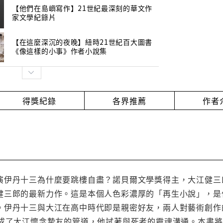
【他們在島嶼寫作】21世紀最深刻的華文作
家文學紀錄片
【在這麼深沉的夜晚】紐時21世紀百大圖書
《像這樣的小事》作者小說集
得獎紀錄
各界推薦
作者
演伊丹十三為什麼要跳樓自盡？諾貝爾文學獎得主，大江健三郎
健三郎的最新力作。這是本個人色彩濃厚的「再生小說」，是
。伊丹十三與大江在高中時代即是親密好友，兩人對藝術創作
，成了大江懷念摯友的管道，他試著與死者的靈魂溝通。本書