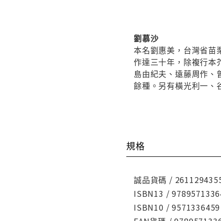
劉慕沙
本名劉惠美，台灣省苗
作達三十年，除複行本
島由紀夫、遠藤周作、
餘種。另有橫光利一、
規格
誠品貨碼 / 261129435
ISBN13 / 9789571336
ISBN10 / 9571336459
EAN貨碼 / 978957133