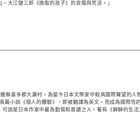
出－大江健三郎《換取的孩子》的哀傷與荒涼。」
四國愛媛縣喜多郡大瀨村，為當今日本文學家中較具國際聲望的
成長篇小說《個人的體驗》，即被翻譯為英文，而成為國際性的
，可說是日本作家中最為勤寫和善讀之人。著有《靜靜的生活