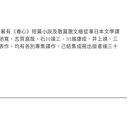
。著有《春心》短篇小說及散篇散文植從事日本文學譯
池寬、志賀直哉、石川達三、川端康成、井上靖、三
表作，均有各別專集譯作，己結集成冊出版者達三十