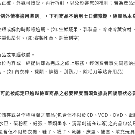
品正確、外觀可接受，再行拆封，以免影響您的權利；若為產品
理例外情事適用準則」，下列商品不適用七日猶豫期，除產品本
短或解約時即將逾期。(如:生鮮蔬果、乳製品、冷凍冷藏食材、
製化給付。(如:客製印章、鋼筆刻字)
商品或電腦軟體。
位內容或一經提供即為完成之線上服務，經消費者事先同意始提
。(如:內衣褲、襪類、褲襪、刮鬍刀、除毛刀等貼身用品)
可能被認定已逾越檢查商品之必要程度而須負擔為回復原狀必要
儲存或著作權相關之商品(包含但不限於CD、VCD、DVD、電
水匣、碳粉匣、紙張、筆類墨水、清潔劑補充包等)之商品包裝已
(包含但不限於衣褲、鞋子、襪子、泳裝、床單、被套、填充玩具