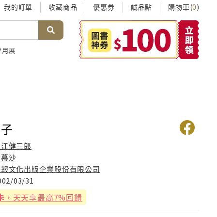
我的訂單
收藏商品
優惠券
誠品點
購物車(
)
0
考用展
孩子
大江健三郎
劉慕沙
時報文化出版企業股份有限公司
002/03/31
卡
，天天享最高7%回饋