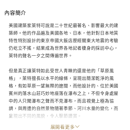
內容簡介
美國建築家萊特可說是二十世紀最著名、影響最大的建
築師。他的作品遍及美國各地、日本，他針對日本地質
特性特別設計的東京帝國大飯店歷經關東大地震的考驗
仍屹立不搖，結果成為世界各地記者棲身的採訪中心，
萊特的聲名一夕之間傳遍世界。
但是真正讓萊特如此受世人青睞的還是他的「草原風
格」，萊特擅長以水平的線條，呈現出簡潔乾淨的風
格，有如草原一望無際的遼闊，而他設計的、位於美國
賓州的落水山莊巧妙地座落在瀑布之上，不但令身處屋
中的人只聞瀑布之聲而不見瀑布，而且視覺上極為協
調，與周遭的自然景物隨著季節、河川水量的變化，而
呈現出不同的風貌，令人擊節讚賞。
展開看更多