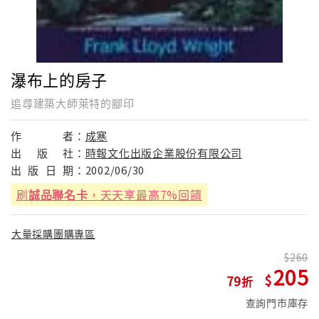
瀑布上的房子
追尋建築大師萊特的腳印
作
者：
成寒
出
版
社：
時報文化出版企業股份有限公司
出
版
日
期：
2002/06/30
刷
誠品聯名卡
，天天享最高7%回饋
大量採購團購專區
260
205
79
查詢門市庫存