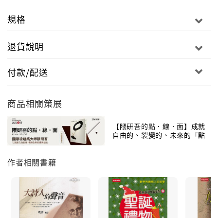
本書作者成寒是極為癡迷萊特的作品，曾親身走訪萊特
在各地的作品，透過文字與圖像，把她對萊特建築的體
規格
會化作優美的文字，加上豐富的照片、作者努力收集的
建築草圖，讓讀者有如置身萊特作品之中。
退貨說明
作者簡介
付款/配送
成寒
商品相關策展
美國亞利桑那州立大學（ASU-Main Campus）學士、
【隈研吾的點．線．面】成就
英語教學碩士。由於唸書的緣故，曾經住過世界許多地
自由的、裂變的、未來的「點
方，從臺灣彰化、新竹、台北，然後到美國、歐洲。每
線面」演繹與思索
到一處地方，就會看見不一樣的建築，有驚、有嘆、有
作者相關書籍
視覺的喜悅，於是寫下這本個人的建築遊記。