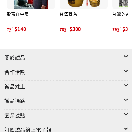
找先賢創作的蛛絲馬跡，拜訪前輩一路走來的艱辛歷
程。
致富在中國
普洱藏茶
台灣的茶
$140
$308
$30
近十多年來更陸續深入採訪台灣各地的茶器創作人，從
7折
79折
79折
台灣頭北海岸石門的章格銘，到台灣尾屏東的詹文政、
六龜土石流重災區的李懷錦，還有東台灣的黃櫳賢等，
總共拜訪了七、八十位藝術家與相關業者，希望盡可能
關於誠品
為壺藝家們300多件作品的特色畫龍點睛。
──德亮
合作洽談
◎ 大師推薦
誠品線上
蔡曉芳（陶藝大師、兩岸尊稱當代台灣官窯主人）
李錫奇（藝術大師、國策顧問）
誠品通路
楊興生（油畫大師）
李茂宗（陶藝大師、聯合國開發計劃署陶藝顧問）
營業據點
何恆雄（雕塑大師、國立台灣藝術大學教授、美術學院
前院長）
訂閱誠品線上電子報