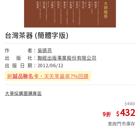
台灣茶器 (簡體字版)
作
者：
吳德亮
出
版
社：
聯經出版事業股份有限公司
出
版
日
期：
2012/06/12
刷
誠品聯名卡
，天天享最高7%回饋
大量採購團購專區
480
432
9
查詢門市庫存