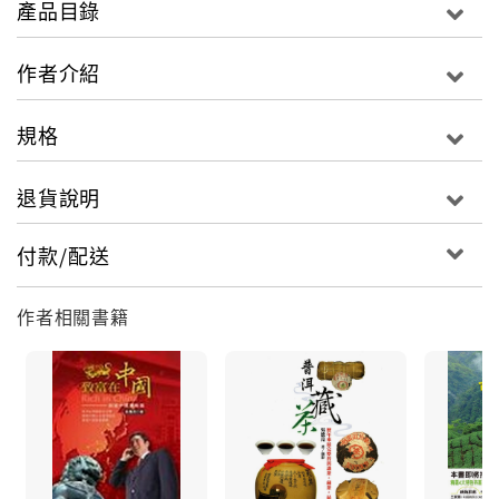
產品目錄
台灣茶器起步雖晚，卻因為許多藝術家的競相投入，茶
藝與現代陶藝兩種文化相互激盪交融，而能在21世紀的
作者介紹
今天，無論在材質突破、造型創意、實用功能、釉色表
現與產業行銷等，都有令人刮目相看的表現。
規格
1980年代以後的台灣，受到茶藝文化蓬勃發展的激勵影
退貨說明
響，加上茶人與文化人不斷腦力激盪與創意研發，茶器
除了用途種類早已無限擴充至數十種以上，素材的選擇
付款/配送
更大膽顛覆傳統，從陶、瓷、玻璃、銀器、竹器、木
器、玉器、水晶，至錫、銅、生鐵、不銹鋼等重金屬
作者相關書籍
等，不斷交互運用及實驗；彼此競豔的造型或色彩、功
能等表現更是各具巧思、超乎想像。不僅呈現唐宋以來
的最顛峰，並在兩岸與日本、韓國、馬來西亞等地發光
發熱，將台灣豐富的茶文化帶向全世界。
要全盤深入台灣的茶器談何容易？喝茶二十年來，我除
了不斷嘗試比較各種茶器的優劣特色，還要從博物館尋