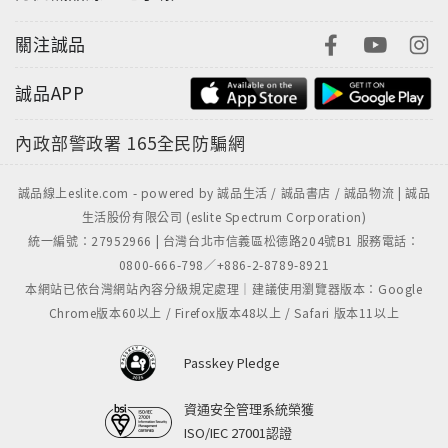
蔡榮祐（陶藝大師、第五屆國家工藝成就獎得主）
陳秋吉（壺藝大師、台灣壺藝創作風潮開創者）
關注誠品
劉鎮洲（陶藝大師、國立台灣藝術大學教授、造形藝術
研究所前所長）
誠品APP
連寶猜（陶藝大師、美國亞太藝術研究院20世紀藝術成
內政部警政署
165全民防騙網
就獎得主）
陳景亮（壺藝大師、超寫實陶藝名家）
誠品線上eslite.com - powered by 誠品生活 / 誠品書店 / 誠品物流 | 誠品
生活股份有限公司 (eslite Spectrum Corporation)
統一編號：27952966 | 台灣台北市信義區松德路204號B1 服務電話：
0800-666-798／+886-2-8789-8921
延伸閱讀
本網站已依台灣網站內容分級規定處理｜建議使用瀏覽器版本：Google
《台灣的茶園與茶館》，吳德亮著‧攝影
Chrome版本60以上 / Firefox版本48以上 / Safari 版本11以上
《普洱藏茶》，吳德亮著‧攝影
《茶典》，坪林茶葉博物館編著
Passkey Pledge
《台灣茶鄉之旅》，坪林茶葉博物館編著
資通安全管理系統榮獲
ISO/IEC 27001認證