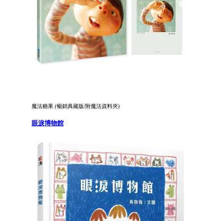
魔法糖果 (暢銷典藏版/附魔法資料夾)
眼淚博物館