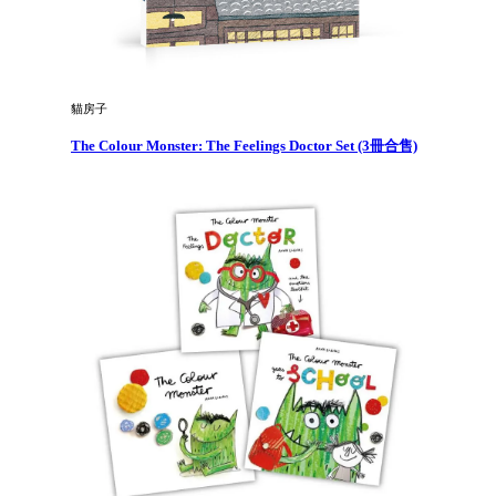
貓房子
The Colour Monster: The Feelings Doctor Set (3冊合售)