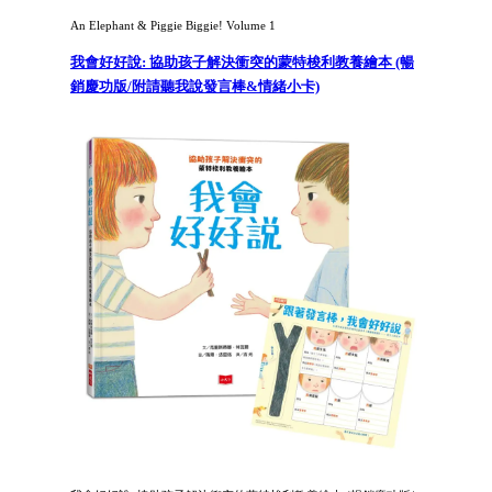
An Elephant & Piggie Biggie! Volume 1
我會好好說: 協助孩子解決衝突的蒙特梭利教養繪本 (暢
銷慶功版/附請聽我說發言棒&情緒小卡)