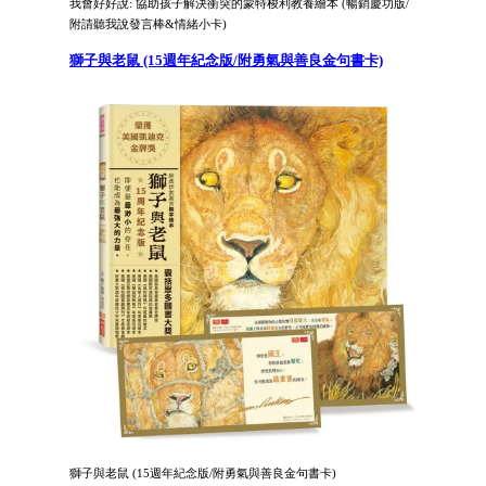
我會好好說: 協助孩子解決衝突的蒙特梭利教養繪本 (暢銷慶功版/
附請聽我說發言棒&情緒小卡)
獅子與老鼠 (15週年紀念版/附勇氣與善良金句書卡)
獅子與老鼠 (15週年紀念版/附勇氣與善良金句書卡)