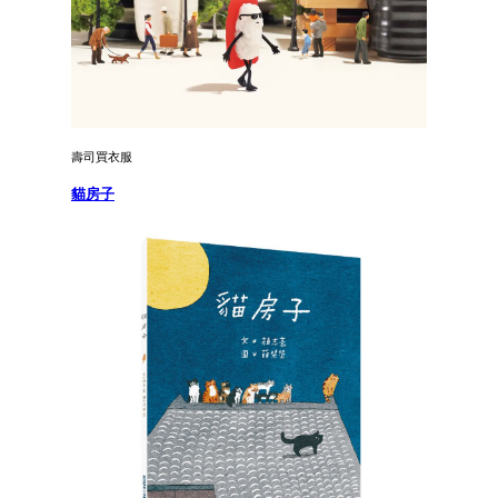
壽司買衣服
貓房子