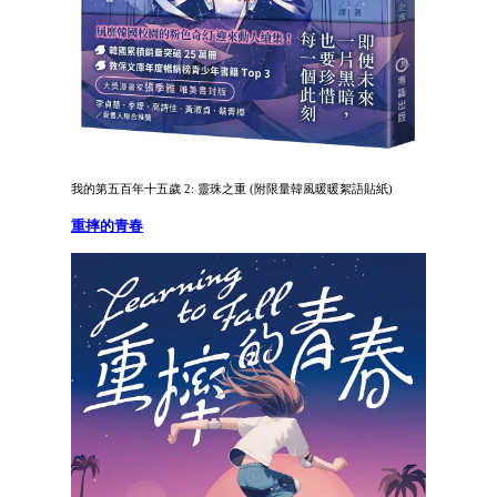
我的第五百年十五歲 2: 靈珠之重 (附限量韓風暖暖絮語貼紙)
重摔的青春