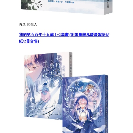
再見, 陌生人
我的第五百年十五歲 1+2套書 (附限量韓風暖暖絮語貼
紙/2冊合售)