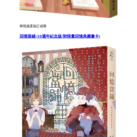
將我溫柔裝訂成冊
回憶當鋪 (10週年紀念版/附限量回憶典藏書卡)