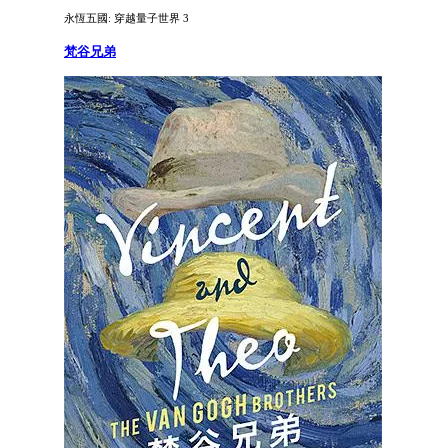
永恆五國: 穿越量子世界 3
梵谷兄弟