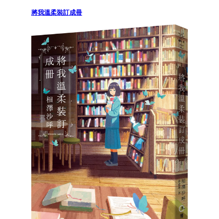
將我溫柔裝訂成冊