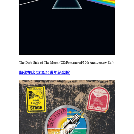
The Dark Side of The Moon (CD/Remastered/50th Anniversary Ed.)
願你在此 (2CD/50週年紀念版)