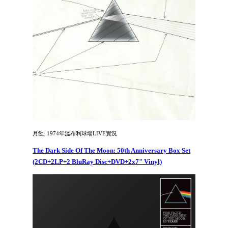
月蝕: 1974年溫布利球場LIVE實況
The Dark Side Of The Moon: 50th Anniversary Box Set
(2CD+2LP+2 BluRay Disc+DVD+2x7" Vinyl)