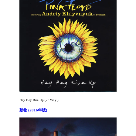
Hey Hey Rise Up (7" Vinyl)
動物 (2016年版)