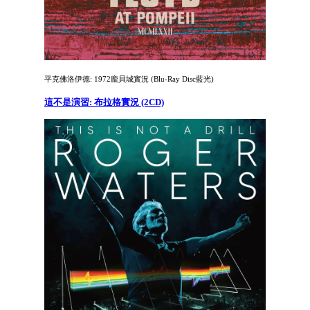
平克佛洛伊德: 1972龐貝城實況 (Blu-Ray Disc藍光)
這不是演習: 布拉格實況 (2CD)