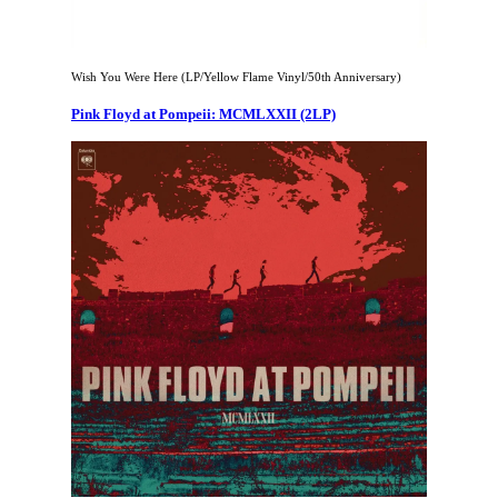
Wish You Were Here (LP/Yellow Flame Vinyl/50th Anniversary)
Pink Floyd at Pompeii: MCMLXXII (2LP)