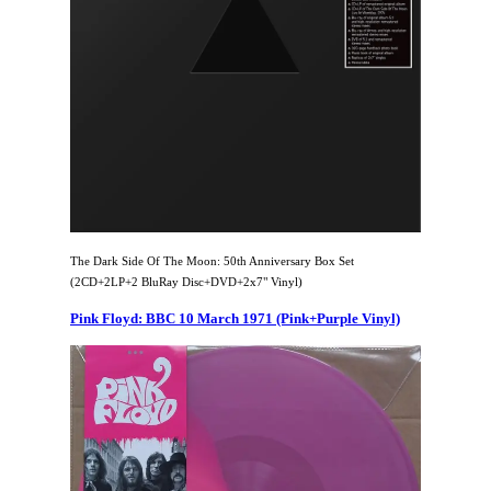
The Dark Side Of The Moon: 50th Anniversary Box Set
(2CD+2LP+2 BluRay Disc+DVD+2x7" Vinyl)
Pink Floyd: BBC 10 March 1971 (Pink+Purple Vinyl)