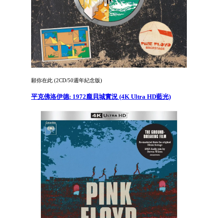
願你在此 (2CD/50週年紀念版)
平克佛洛伊德: 1972龐貝城實況 (4K Ultra HD藍光)