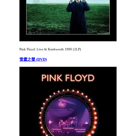
Pink Floyd: Live At Knebworth 1990 (2LP)
雷霆之聲 (DVD)