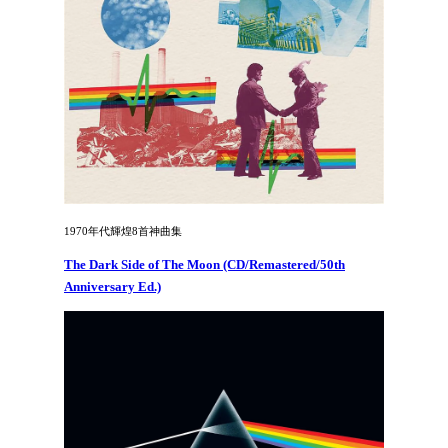
1970年代輝煌8首神曲集
The Dark Side of The Moon (CD/Remastered/50th
Anniversary Ed.)