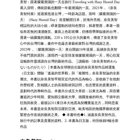
美智：跟著朦朧潮濕的一天去旅行‧Traveling with Hazy Humid Day
甫入清明，傳統節氣也翻開一年最潮濕的一頁。2021年，《奈良
美智特展》巡迴展抵達台灣，一時蔚為話題。當時〈朦朧潮濕的一
天〉（Hazy Humid Day）首度離開日本，於海外亮相。奈良美智
標誌性的大頭小姐，睜著靈動的琥珀色雙目，抿著雙唇，牽著一股
似有若無的淺淺微笑。畫面上色彩斑斕，彷彿雨季降臨後的台灣，
透著一絲朦朧的濕氣。220 x 195公分大的畫布，傳達了奈良美智
心中的台灣印象，畫作中也蘊含著藝術家對台灣的感謝之意。
2023年，〈朦朧潮濕的一天〉來台開啟10年巡展，延續奈良美智
不收門票的原則，讓我們一起安排某個朦朧潮濕的一天，用心欣賞
這幅創作靈感源自台灣的藝術作品。 │讀藝術‧《奈良美智終わら
ないものがたり》│本書為全球聯合出版的奈良美智作品精選集
（日文版）體驗「遙遠的世界觀」與「複雜性」奈良美智論的全新
層次。本書以奈良美智早期至近代的作品為軸心，並收錄了在他創
作歷程裡，對相關人士的長期取材與訪問，包含豐富的貴重資料，
是劃時代的專輯作品。本書共分成五大章節：以東北為根，與音樂
邂逅的少年時期、愛知縣立藝術大學、德國進修的時光、千禧年的
狂熱與衝突，最後以311東日本大地震為契機重返北方，同時思索
未來。本書是奈良美智與活躍於亞洲、歐美地區的無國界藝術史家
緊密合作造就的藝術之果。 ◆ 本書特色◆1. 涵蓋奈良美智作品、
旅行中的記事及貴重的資料。2. 本書為日文版，特別收錄9幅全新
作品