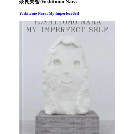
奈良美智‧Yoshitomo Nara
Yoshitomo Nara: My Imperfect Self