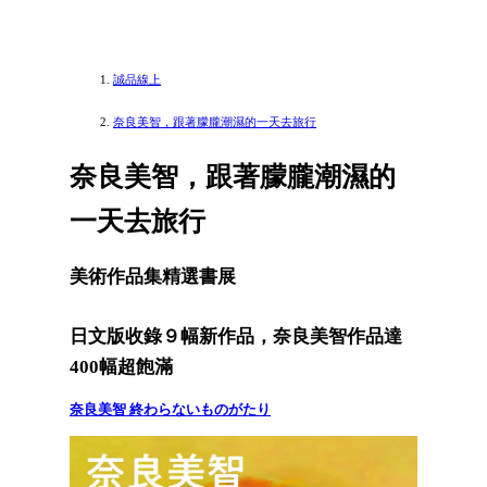
誠品線上
奈良美智，跟著朦朧潮濕的一天去旅行
奈良美智，跟著朦朧潮濕的
一天去旅行
美術作品集精選書展
日文版收錄９幅新作品，奈良美智作品達
400幅超飽滿
奈良美智 終わらないものがたり