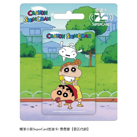
蠟筆小新SuperCard悠遊卡/ 疊疊樂【委託代銷】