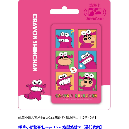
蠟筆小新六宮格SuperCard悠遊卡/ 鱷魚阿山【委託代銷】
蠟筆小新驚喜包SuperCard造型悠遊卡【委託代銷】