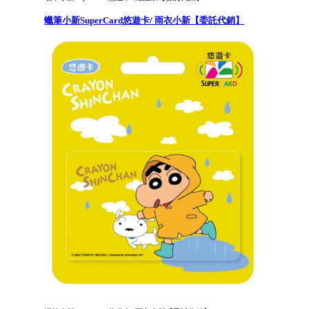
蠟筆小新SuperCard悠遊卡/ 雨衣小新【委託代銷】