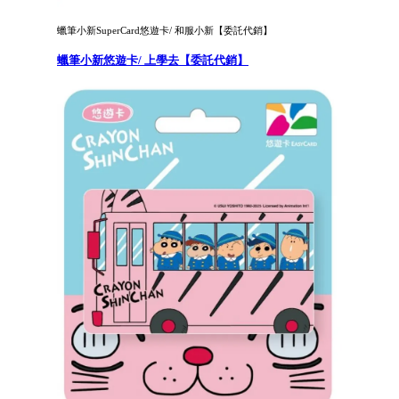
蠟筆小新SuperCard悠遊卡/ 和服小新【委託代銷】
蠟筆小新悠遊卡/ 上學去【委託代銷】