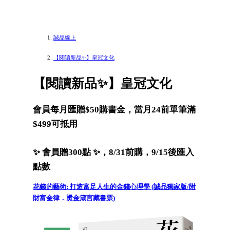
誠品線上
【閱讀新品✨】皇冠文化
【閱讀新品✨】皇冠文化
會員每月匯贈$50購書金，當月24前單筆滿
$499可抵用
✨ 會員贈300點 ✨，8/31前購，9/15後匯入
點數
花錢的藝術: 打造富足人生的金錢心理學 (誠品獨家版/附
財富金律．燙金箴言藏書票)