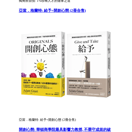
獨角獸習慣: 1%珍稀人才的做事之道
亞當．格蘭特: 給予+開創心態 (2冊合售)
亞當．格蘭特: 給予+開創心態 (2冊合售)
開創心態: 華頓商學院最具影響力教授, 不墨守成規的破