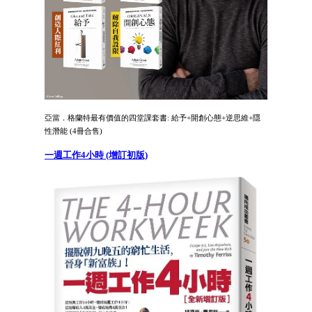
亞當．格蘭特最有價值的四堂課套書: 給予+開創心態+逆思維+隱
性潛能 (4冊合售)
一週工作4小時 (增訂初版)