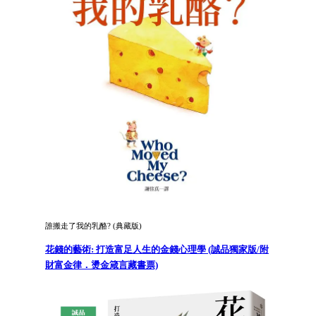
誰搬走了我的乳酪? (典藏版)
花錢的藝術: 打造富足人生的金錢心理學 (誠品獨家版/附
財富金律．燙金箴言藏書票)