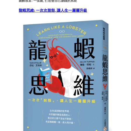
圖解致富: 一張圖, 打造會自己賺錢的系統
龍蝦思維: 一次次脫殼, 讓人生一層層升級