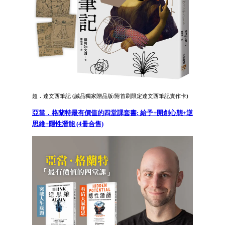
超．達文西筆記 (誠品獨家贈品版/附首刷限定達文西筆記實作卡)
亞當．格蘭特最有價值的四堂課套書: 給予+開創心態+逆
思維+隱性潛能 (4冊合售)