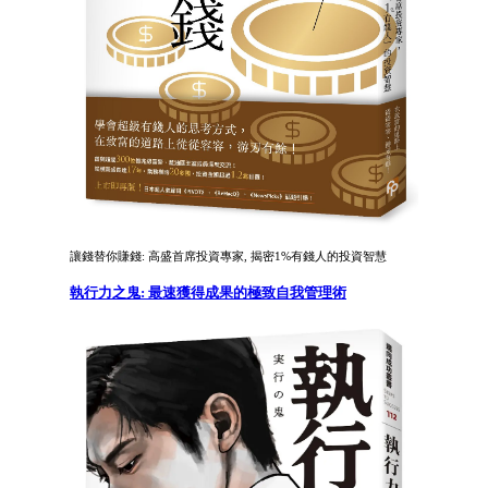
讓錢替你賺錢: 高盛首席投資專家, 揭密1%有錢人的投資智慧
執行力之鬼: 最速獲得成果的極致自我管理術