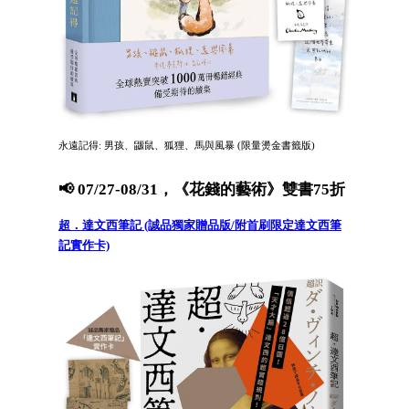
永遠記得: 男孩、鼴鼠、狐狸、馬與風暴 (限量燙金書籤版)
📢 07/27-08/31，《花錢的藝術》雙書75折
超．達文西筆記 (誠品獨家贈品版/附首刷限定達文西筆
記實作卡)