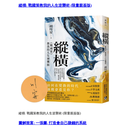
縱橫: 戰國策教我的人生逆襲術 (限量親簽版)
縱橫: 戰國策教我的人生逆襲術 (限量親簽版)
圖解致富: 一張圖, 打造會自己賺錢的系統