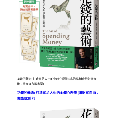
花錢的藝術: 打造富足人生的金錢心理學 (誠品獨家版/附財富金
律．燙金箴言藏書票)
花錢的藝術: 打造富足人生的金錢心理學 (附財富自由．
實踐隨測卡)