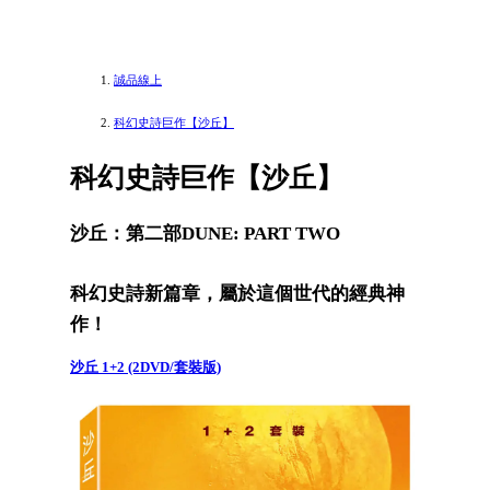
誠品線上
科幻史詩巨作【沙丘】
科幻史詩巨作【沙丘】
沙丘：第二部DUNE: PART TWO
科幻史詩新篇章，屬於這個世代的經典神
作！
沙丘 1+2 (2DVD/套裝版)