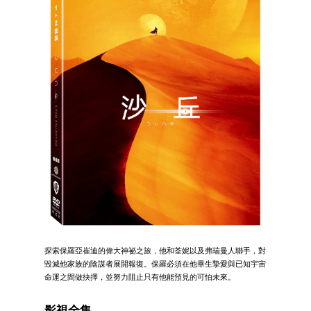
探索保羅亞崔迪的偉大神祕之旅，他和荃妮以及弗瑞曼人聯手，對
毀滅他家族的陰謀者展開報復。保羅必須在他畢生摯愛與已知宇宙
命運之間做抉擇，並努力阻止只有他能預見的可怕未來。
影視全集