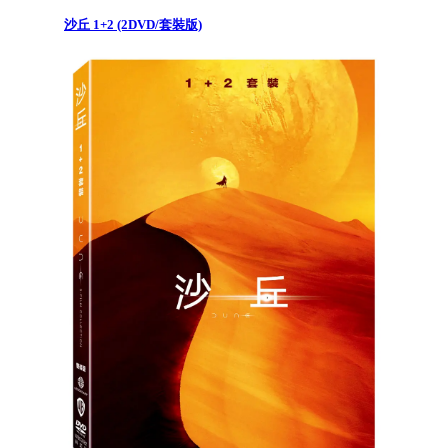
沙丘 1+2 (2DVD/套裝版)