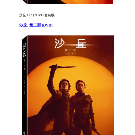
沙丘 1+2 (2DVD/套裝版)
沙丘: 第二部 (DVD)