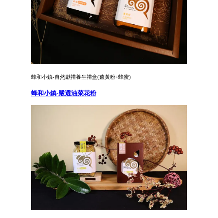
蜂和小鎮-自然獻禮養生禮盒(薑黃粉+蜂蜜)
蜂和小鎮-嚴選油菜花粉