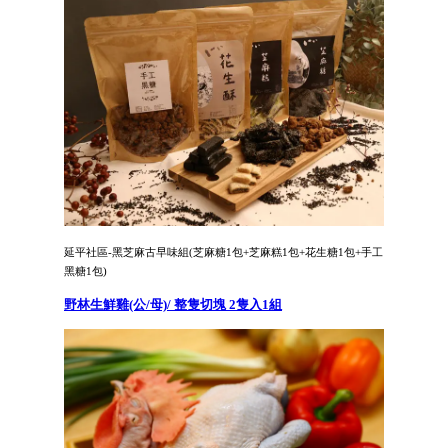
延平社區-黑芝麻古早味組(芝麻糖1包+芝麻糕1包+花生糖1包+手工
黑糖1包)
野林生鮮雞(公/母)/ 整隻切塊 2隻入1組