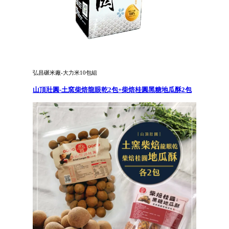
弘昌碾米廠-大力米10包組
山頂壯圓-土窯柴焙龍眼乾2包+柴焙桂圓黑糖地瓜酥2包