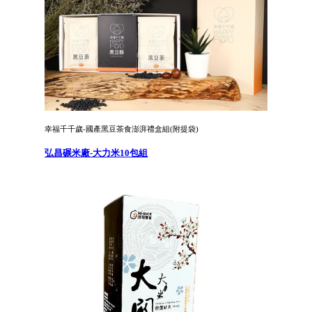
幸福千千歲-國產黑豆茶食澎湃禮盒組(附提袋)
弘昌碾米廠-大力米10包組