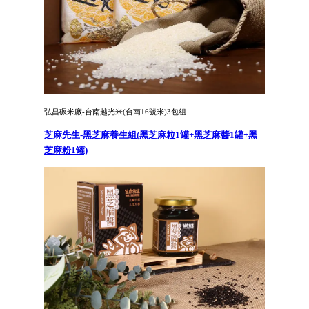
弘昌碾米廠-台南越光米(台南16號米)3包組
芝麻先生-黑芝麻養生組(黑芝麻粒1罐+黑芝麻醬1罐+黑
芝麻粉1罐)