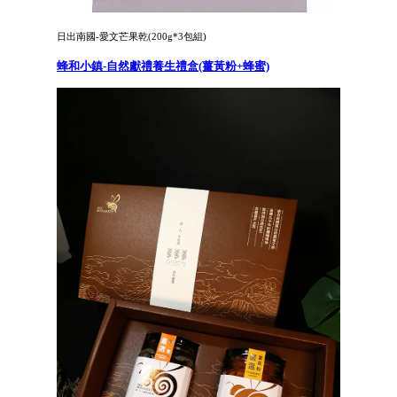
日出南國-愛文芒果乾(200g*3包組)
蜂和小鎮-自然獻禮養生禮盒(薑黃粉+蜂蜜)