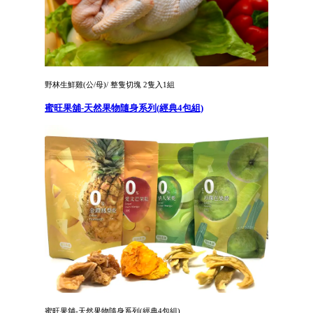
野林生鮮雞(公/母)/ 整隻切塊 2隻入1組
蜜旺果舖-天然果物隨身系列(經典4包組)
蜜旺果舖-天然果物隨身系列(經典4包組)