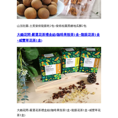
山頂壯圓-土窯柴焙龍眼乾2包+柴焙桂圓黑糖地瓜酥2包
大鋤花間-嚴選花茶禮盒組(咖啡果殼茶1盒+龍眼花茶1盒
+咸豐草花茶1盒)
大鋤花間-嚴選花茶禮盒組(咖啡果殼茶1盒+龍眼花茶1盒+咸豐草花
茶1盒)