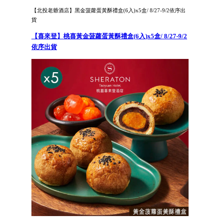
【北投老爺酒店】黑金菠蘿蛋黃酥禮盒(6入)x5盒/ 8/27-9/2依序出
貨
【喜來登】桃喜黃金菠蘿蛋黃酥禮盒(6入)x5盒/ 8/27-9/2
依序出貨