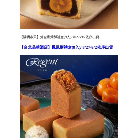
【陽明春天】黃金旦黃酥禮盒(9入)/ 8/27-9/2依序出貨
【台北晶華酒店】鳳凰酥禮盒(8入)/ 8/27-9/2依序出貨