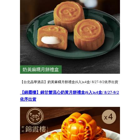
【台北晶華酒店】奶黃麻糬月餅禮盒(6入)x4盒/ 8/27-9/2依序出貨
【錦霞樓】錦甘蟹流心奶黃月餅禮盒(6入)x4盒/ 8/27-9/2
依序出貨