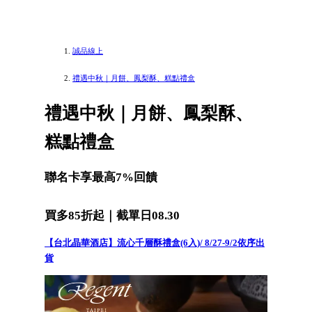
誠品線上
禮遇中秋｜月餅、鳳梨酥、糕點禮盒
禮遇中秋｜月餅、鳳梨酥、
糕點禮盒
聯名卡享最高7%回饋
買多85折起｜截單日08.30
【台北晶華酒店】流心千層酥禮盒(6入)/ 8/27-9/2依序出
貨