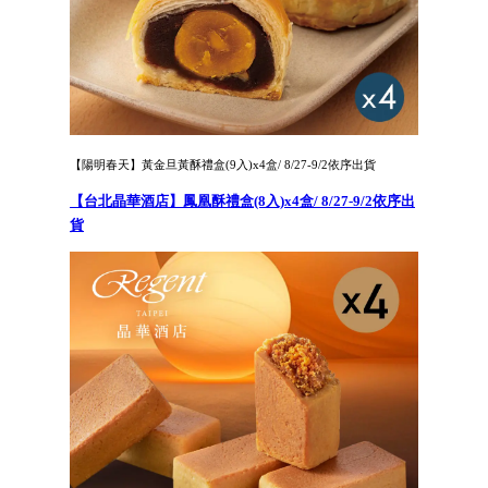
【陽明春天】黃金旦黃酥禮盒(9入)x4盒/ 8/27-9/2依序出貨
【台北晶華酒店】鳳凰酥禮盒(8入)x4盒/ 8/27-9/2依序出
貨