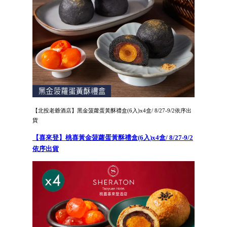
【北投老爺酒店】黑金菠蘿蛋黃酥禮盒(6入)x4盒/ 8/27-9/2依序出
貨
【喜來登】桃喜黃金菠蘿蛋黃酥禮盒(6入)x4盒/ 8/27-9/2
依序出貨