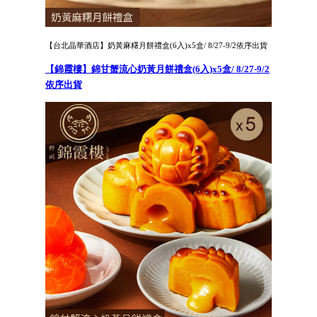
【台北晶華酒店】奶黃麻糬月餅禮盒(6入)x5盒/ 8/27-9/2依序出貨
【錦霞樓】錦甘蟹流心奶黃月餅禮盒(6入)x5盒/ 8/27-9/2
依序出貨