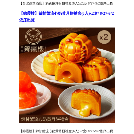
【台北晶華酒店】奶黃麻糬月餅禮盒(6入)x2盒/ 8/27-9/2依序出貨
【錦霞樓】錦甘蟹流心奶黃月餅禮盒(6入)x2盒/ 8/27-9/2
依序出貨
【錦霞樓】錦甘蟹流心奶黃月餅禮盒(6入)x2盒/ 8/27-9/2依序出貨