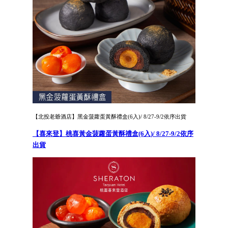
【北投老爺酒店】黑金菠蘿蛋黃酥禮盒(6入)/ 8/27-9/2依序出貨
【喜來登】桃喜黃金菠蘿蛋黃酥禮盒(6入)/ 8/27-9/2依序
出貨