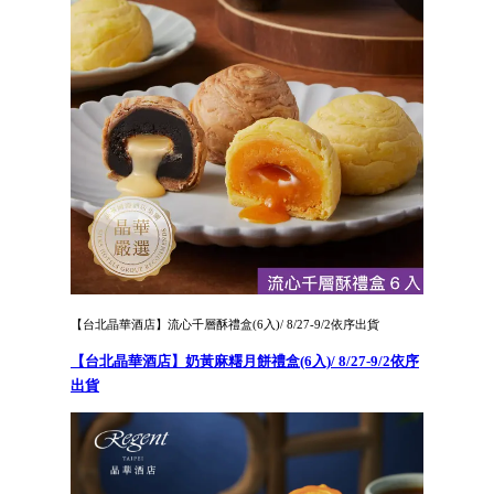
【台北晶華酒店】流心千層酥禮盒(6入)/ 8/27-9/2依序出貨
【台北晶華酒店】奶黃麻糬月餅禮盒(6入)/ 8/27-9/2依序
出貨