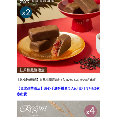
【北投老爺酒店】紅茶柑鳳酥禮盒(8入)x2盒/ 8/27-9/2依序出貨
【台北晶華酒店】流心千層酥禮盒(6入)x4盒/ 8/27-9/2依
序出貨