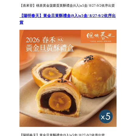
【喜來登】桃喜黃金菠蘿蛋黃酥禮盒(6入)x5盒/ 8/27-9/2依序出貨
【陽明春天】黃金旦黃酥禮盒(9入)x5盒/ 8/27-9/2依序出
貨
【陽明春天】黃金旦黃酥禮盒(9入)x5盒/ 8/27-9/2依序出貨