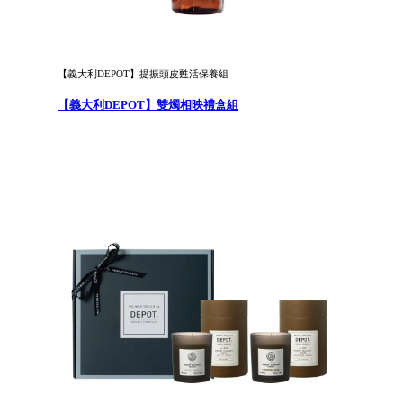
【義大利DEPOT】提振頭皮甦活保養組
【義大利DEPOT】雙燭相映禮盒組