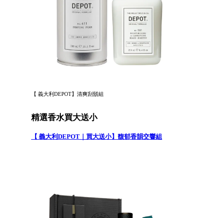
【 義大利DEPOT】清爽刮鬍組
精選香水買大送小
【 義大利DEPOT｜買大送小】馥郁香韻交響組