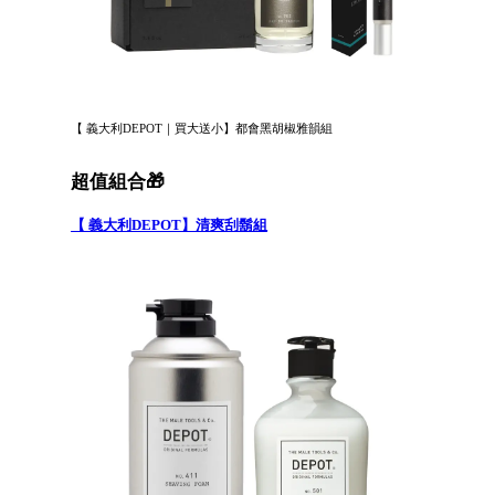
【 義大利DEPOT｜買大送小】都會黑胡椒雅韻組
超值組合🎁
【 義大利DEPOT】清爽刮鬍組