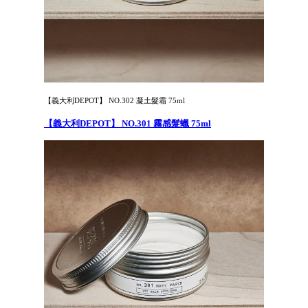
【義大利DEPOT】 NO.302 凝土髮霜 75ml
【義大利DEPOT】 NO.301 霧感髮蠟 75ml