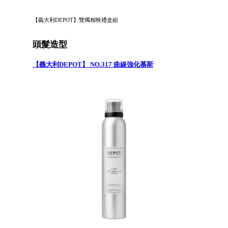
【義大利DEPOT】雙燭相映禮盒組
頭髮造型
【義大利DEPOT】 NO.317 曲線強化慕斯