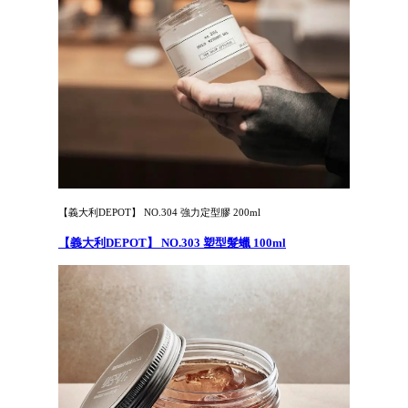
【義大利DEPOT】 NO.304 強力定型膠 200ml
【義大利DEPOT】 NO.303 塑型髮蠟 100ml