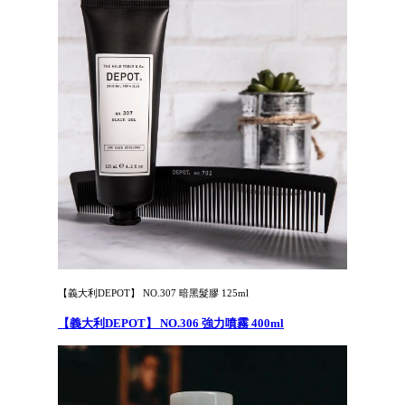
【義大利DEPOT】 NO.307 暗黑髮膠 125ml
【義大利DEPOT】 NO.306 強力噴霧 400ml